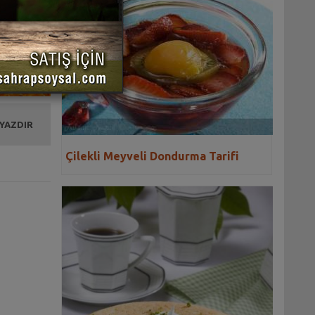
 YAZDIR
Çilekli Meyveli Dondurma Tarifi