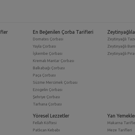
fler
En Beğenilen Çorba Tarifleri
Zeytinyağlıla
Domates Çorbası
Zeytinyağlı Taze
Yayla Çorbası
Zeytinyağlı Ba
İşkembe Çorbası
Zeytinyağlı Pıra
Kremalı Mantar Çorbası
Balkabağı Çorbası
Paça Çorbası
Süzme Mercimek Çorbası
Ezogelin Çorbası
Şehriye Çorbası
Tarhana Çorbası
Yöresel Lezzetler
Yan Yemekle
Fellah Köftesi
Makarna Tarifle
Patlıcan Kebabı
Meze Tarifleri