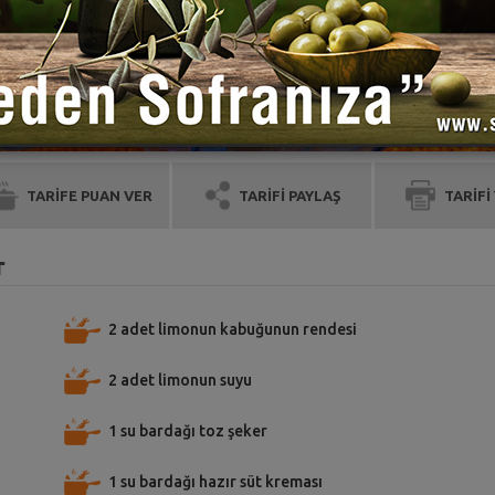
TARİFE PUAN VER
TARİFİ PAYLAŞ
TARİFİ
r
2 adet limonun kabuğunun rendesi
2 adet limonun suyu
1 su bardağı toz şeker
1 su bardağı hazır süt kreması