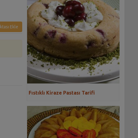
ktası Ekle
Fıstıklı Kiraze Pastası Tarifi