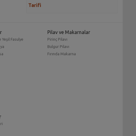
Tarifi
r
Pilav ve Makarnalar
 Yeşil Fasulye
Pirinç Pilavı
mya
Bulgur Pilavı
sa
Fırında Makarna
r
ri