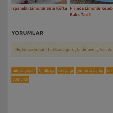
Otlu
Ispanaklı Limonlu Sulu Köfte
Fırında Limonlu Kele
Balık Tarifi
YORUMLAR
Hiç kimse bu tarif hakkında görüş bildirmemiş. Sen de
pudra şekeri
fındık içi
tereyağı
yumurta sarısı
un
yumurta