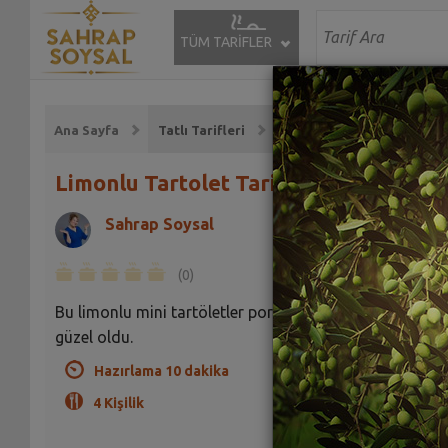
TÜM TARİFLER
Ana Sayfa
Tatlı Tarifleri
Limonlu Tartolet Tarifi
Sahrap Soysal
(0)
Bu limonlu mini tartöletler porsiyonluk olarak çok
güzel oldu.
Hazırlama 10 dakika
4 Kişilik