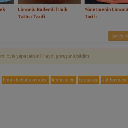
bek
Limonlu Bademli İrmik
Yönetmenin Limonl
Tatlısı Tarifi
Tarifi
Sen de Y
 mi öyle yapacaksın? Haydi görüşünü bildir:)
limon kabuğu rendesi
limon suyu
toz şeker
süt kreması