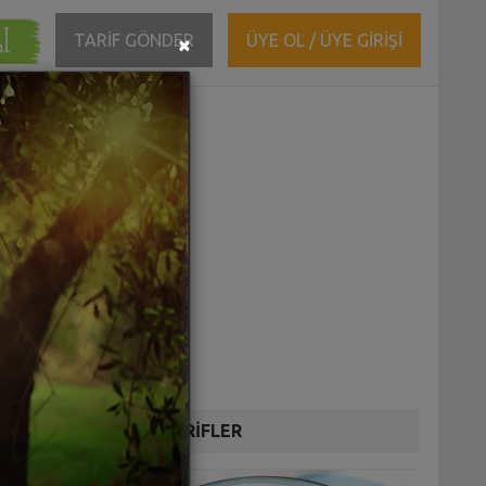
ĞI
Close
TARİF GÖNDER
ÜYE OL / ÜYE GİRİŞİ
×
DİĞER TARİFLER