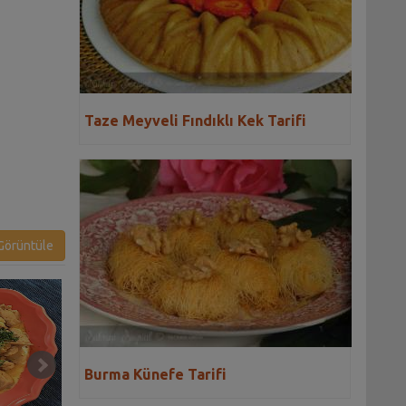
Taze Meyveli Fındıklı Kek Tarifi
örüntüle
Burma Künefe Tarifi