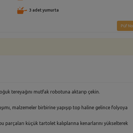
3 adet yumurta
Püf No
 soğuk tereyağını mutfak robotuna aktarıp çekin.
rışımı, malzemeler birbirine yapışıp top haline gelince folyoya
parçaları küçük tartolet kalıplarına kenarlarını yükselterek