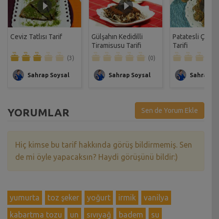
Ceviz Tatlısı Tarif
Gülşahın Kedidilli
Patatesli Çıtır 
Tiramisusu Tarifi
Tarifi
(3)
(0)
Sahrap Soysal
Sahrap Soysal
Sahrap So
YORUMLAR
Sen de Yorum Ekle
Hiç kimse bu tarif hakkında görüş bildirmemiş. Sen
de mi öyle yapacaksın? Haydi görüşünü bildir:)
yumurta
toz şeker
yoğurt
irmik
vanilya
kabartma tozu
un
sıvıyağ
badem
su