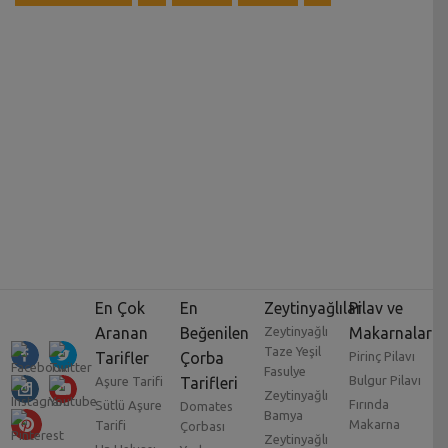
En Çok
En
Zeytinyağlılar
Pilav ve
Aranan
Beğenilen
Zeytinyağlı
Makarnalar
Taze Yeşil
Tarifler
Çorba
Pirinç Pilavı
Fasulye
Bulgur Pilavı
Aşure Tarifi
Tarifleri
Zeytinyağlı
Fırında
Sütlü Aşure
Domates
Bamya
Makarna
Tarifi
Çorbası
Zeytinyağlı