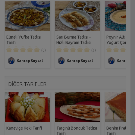
Elmalı Yufka Tatlısı
Sarı Burma Tatlısı –
Peynir Altı Suy
Tarifi
Hızlı Bayram Tatlısı
Yoğurt Çorbası 
Tarifi
(0)
(3)
Sahrap Soysal
Sahrap Soysal
Sahrap So
DİĞER TARİFLER
Kanaviçe Keki Tarifi
Tarçınlı Boncuk Tatlısı
Benim Pratik T
Tarifi
Tarifi