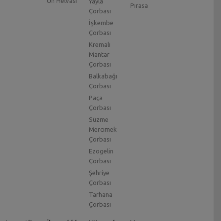
Un Helvası
Yayla
Pırasa
Çorbası
İşkembe
Çorbası
Kremalı
Mantar
Çorbası
Balkabağı
Çorbası
Paça
Çorbası
Süzme
Mercimek
Çorbası
Ezogelin
Çorbası
Şehriye
Çorbası
Tarhana
Çorbası