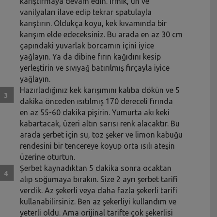
karıştırmaya devam edin. İrmik, un ve
vanilyaları ilave edip tekrar spatulayla
karıştırın. Oldukça koyu, kek kıvamında bir
karışım elde edeceksiniz. Bu arada en az 30 cm
çapındaki yuvarlak borcamın içini iyice
yağlayın. Ya da dibine fırın kağıdını kesip
yerleştirin ve sıvıyağ batırılmış fırçayla iyice
yağlayın.
Hazırladığınız kek karışımını kalıba dökün ve 5
dakika önceden ısıtılmış 170 dereceli fırında
en az 55-60 dakika pişirin. Yumurta akı keki
kabartacak, üzeri altın sarısı renk alacaktır. Bu
arada şerbet için su, toz şeker ve limon kabuğu
rendesini bir tencereye koyup orta ısılı ateşin
üzerine oturtun.
Şerbet kaynadıktan 5 dakika sonra ocaktan
alıp soğumaya bırakın. Size 2 ayrı şerbet tarifi
verdik. Az şekerli veya daha fazla şekerli tarifi
kullanabilirsiniz. Ben az şekerliyi kullandım ve
yeterli oldu. Ama orijinal tarifte çok şekerlisi