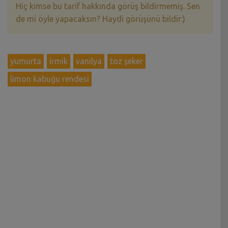
Hiç kimse bu tarif hakkında görüş bildirmemiş. Sen
de mi öyle yapacaksın? Haydi görüşünü bildir:)
yumurta
irmik
vanilya
toz şeker
limon kabuğu rendesi