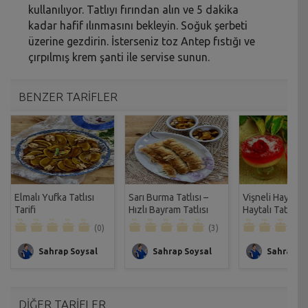
kullanılıyor. Tatlıyı fırından alın ve 5 dakika
kadar hafif ılınmasını bekleyin. Soğuk şerbeti
üzerine gezdirin. İsterseniz toz Antep fıstığı ve
çırpılmış krem şanti ile servise sunun.
BENZER TARİFLER
Elmalı Yufka Tatlısı
Sarı Burma Tatlısı –
Vişneli Haytayl
Tarifi
Hızlı Bayram Tatlısı
Haytalı Tatlısı Ta
Tarifi
(0)
(3)
Sahrap Soysal
Sahrap Soysal
Sahrap So
DİĞER TARİFLER