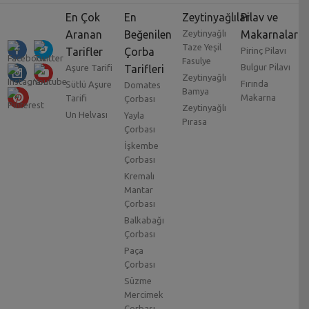
En Çok
En
Zeytinyağlılar
Pilav ve
Aranan
Beğenilen
Zeytinyağlı
Makarnalar
Taze Yeşil
Tarifler
Çorba
Pirinç Pilavı
Fasulye
Bulgur Pilavı
Aşure Tarifi
Tarifleri
Zeytinyağlı
Fırında
Sütlü Aşure
Domates
Bamya
Makarna
Tarifi
Çorbası
Zeytinyağlı
Un Helvası
Yayla
Pırasa
Çorbası
İşkembe
Çorbası
Kremalı
Mantar
Çorbası
Balkabağı
Çorbası
Paça
Çorbası
Süzme
Mercimek
Çorbası