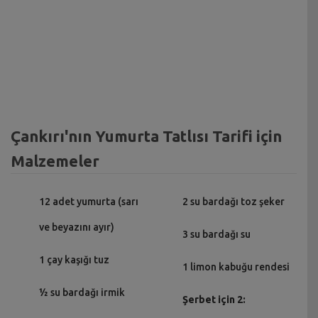
Çankırı'nın Yumurta Tatlısı Tarifi için
Malzemeler
12 adet yumurta (sarı
2 su bardağı toz şeker
ve beyazını ayır)
3 su bardağı su
1 çay kaşığı tuz
1 limon kabuğu rendesi
½ su bardağı irmik
Şerbet için 2: