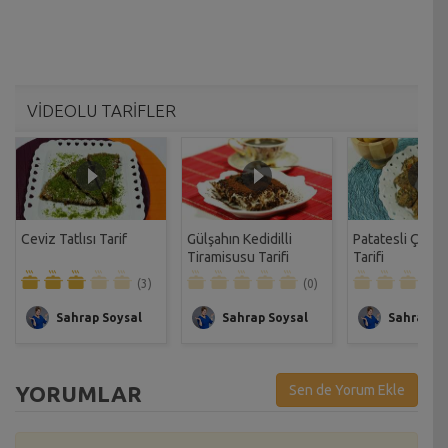
VİDEOLU TARİFLER
Ceviz Tatlısı Tarif
Gülşahın Kedidilli
Patatesli Çıtır 
Tiramisusu Tarifi
Tarifi
(3)
(0)
Sahrap Soysal
Sahrap Soysal
Sahrap So
YORUMLAR
Sen de Yorum Ekle