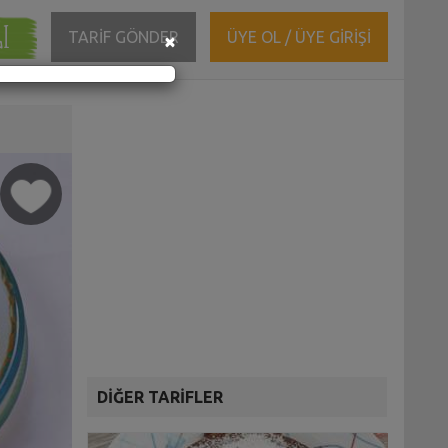
ĞI
Close
TARİF GÖNDER
ÜYE OL / ÜYE GİRİŞİ
×
DİĞER TARİFLER