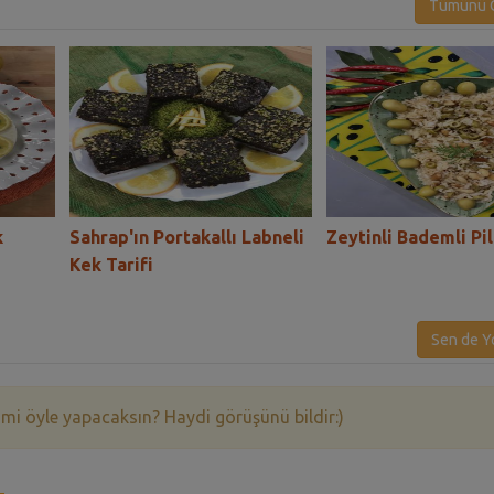
Tümünü G
k
Sahrap'ın Portakallı Labneli
Zeytinli Bademli Pil
Kek Tarifi
Sen de Y
 mi öyle yapacaksın? Haydi görüşünü bildir:)