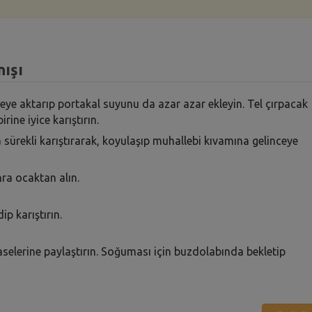
nışı
reye aktarıp portakal suyunu da azar azar ekleyin. Tel çırpacak
ine iyice karıştırın.
kla sürekli karıştırarak, koyulaşıp muhallebi kıvamına gelinceye
ra ocaktan alın.
p karıştırın.
aselerine paylaştırın. Soğuması için buzdolabında bekletip