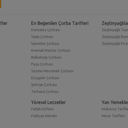
fler
En Beğenilen Çorba Tarifleri
Zeytinyağlıla
Domates Çorbası
Zeytinyağlı Taze
Yayla Çorbası
Zeytinyağlı Ba
İşkembe Çorbası
Zeytinyağlı Pıra
Kremalı Mantar Çorbası
Balkabağı Çorbası
Paça Çorbası
Süzme Mercimek Çorbası
Ezogelin Çorbası
Şehriye Çorbası
Tarhana Çorbası
Yöresel Lezzetler
Yan Yemekle
Fellah Köftesi
Makarna Tarifle
Patlıcan Kebabı
Meze Tarifleri