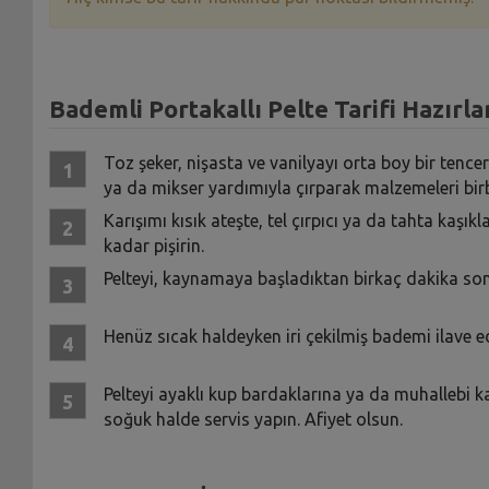
Bademli Portakallı Pelte Tarifi Hazırla
Toz şeker, nişasta ve vanilyayı orta boy bir tence
ya da mikser yardımıyla çırparak malzemeleri birbir
Karışımı kısık ateşte, tel çırpıcı ya da tahta kaşı
kadar pişirin.
Pelteyi, kaynamaya başladıktan birkaç dakika son
Henüz sıcak haldeyken iri çekilmiş bademi ilave edi
Pelteyi ayaklı kup bardaklarına ya da muhallebi k
soğuk halde servis yapın. Afiyet olsun.