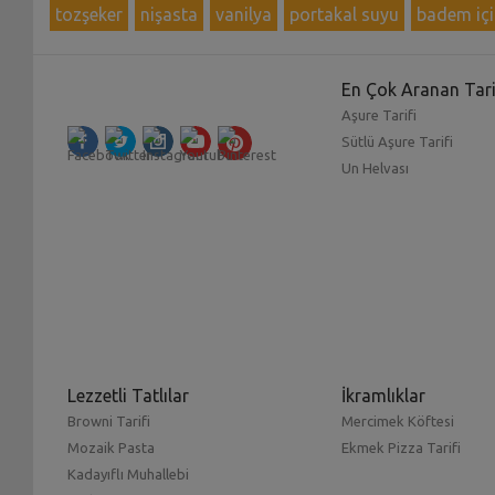
tozşeker
nişasta
vanilya
portakal suyu
badem içi
En Çok Aranan Tari
Aşure Tarifi
Sütlü Aşure Tarifi
Un Helvası
Lezzetli Tatlılar
İkramlıklar
Browni Tarifi
Mercimek Köftesi
Mozaik Pasta
Ekmek Pizza Tarifi
Kadayıflı Muhallebi