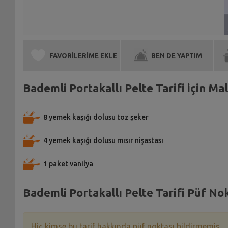
FAVORİLERİME EKLE
BEN DE YAPTIM
Bademli Portakallı Pelte Tarifi için M
8 yemek kaşığı dolusu toz şeker
4 yemek kaşığı dolusu mısır nişastası
1 paket vanilya
Bademli Portakallı Pelte Tarifi Püf Nok
Hiç kimse bu tarif hakkında püf noktası bildirmemiş.