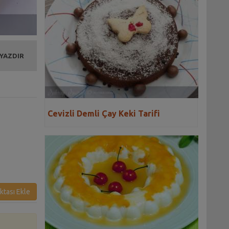
 YAZDIR
Cevizli Demli Çay Keki Tarifi
ktası Ekle