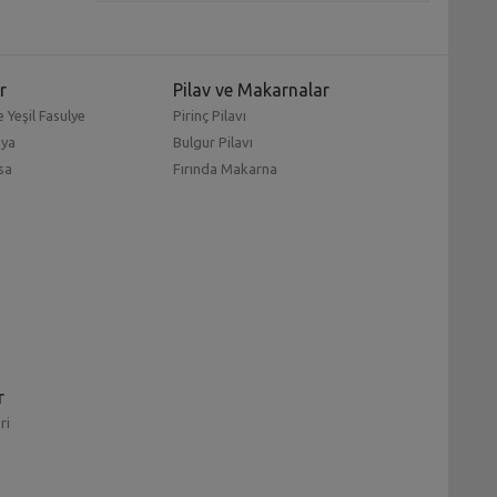
r
Pilav ve Makarnalar
 Yeşil Fasulye
Pirinç Pilavı
mya
Bulgur Pilavı
sa
Fırında Makarna
r
ri