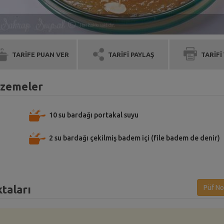
TARİFE PUAN VER
TARİFİ PAYLAŞ
TARİFİ
alzemeler
10 su bardağı portakal suyu
2 su bardağı çekilmiş badem içi (file badem de denir)
taları
Püf No