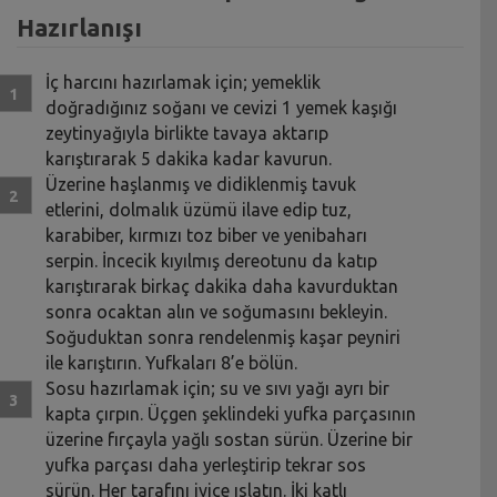
Hazırlanışı
İç harcını hazırlamak için; yemeklik
doğradığınız soğanı ve cevizi 1 yemek kaşığı
zeytinyağıyla birlikte tavaya aktarıp
karıştırarak 5 dakika kadar kavurun.
Üzerine haşlanmış ve didiklenmiş tavuk
etlerini, dolmalık üzümü ilave edip tuz,
karabiber, kırmızı toz biber ve yenibaharı
serpin. İncecik kıyılmış dereotunu da katıp
karıştırarak birkaç dakika daha kavurduktan
sonra ocaktan alın ve soğumasını bekleyin.
Soğuduktan sonra rendelenmiş kaşar peyniri
ile karıştırın. Yufkaları 8’e bölün.
Sosu hazırlamak için; su ve sıvı yağı ayrı bir
kapta çırpın. Üçgen şeklindeki yufka parçasının
üzerine fırçayla yağlı sostan sürün. Üzerine bir
yufka parçası daha yerleştirip tekrar sos
sürün. Her tarafını iyice ıslatın. İki katlı