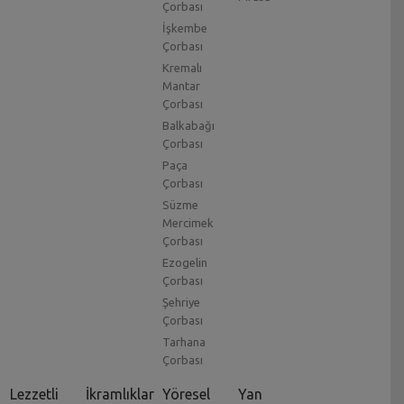
Çorbası
İşkembe
Çorbası
Kremalı
Mantar
Çorbası
Balkabağı
Çorbası
Paça
Çorbası
Süzme
Mercimek
Çorbası
Ezogelin
Çorbası
Şehriye
Çorbası
Tarhana
Çorbası
Lezzetli
İkramlıklar
Yöresel
Yan