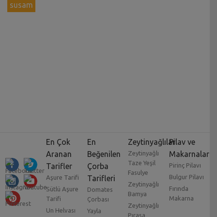
susam
En Çok
En
Zeytinyağlılar
Pilav ve
Aranan
Beğenilen
Zeytinyağlı
Makarnalar
Taze Yeşil
Tarifler
Çorba
Pirinç Pilavı
Fasulye
Bulgur Pilavı
Aşure Tarifi
Tarifleri
Zeytinyağlı
Fırında
Sütlü Aşure
Domates
Bamya
Makarna
Tarifi
Çorbası
Zeytinyağlı
Un Helvası
Yayla
Pırasa