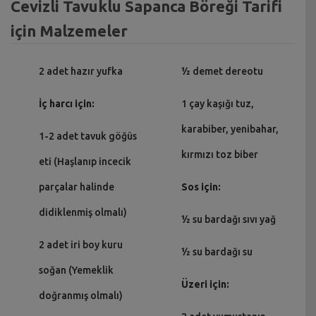
Cevizli Tavuklu Sapanca Böreği Tarifi
için Malzemeler
2 adet hazır yufka
½ demet dereotu
İç harcı için:
1 çay kaşığı tuz,
karabiber, yenibahar,
1-2 adet tavuk göğüs
kırmızı toz biber
eti (Haşlanıp incecik
parçalar halinde
Sos için:
didiklenmiş olmalı)
½ su bardağı sıvı yağ
2 adet iri boy kuru
½ su bardağı su
soğan (Yemeklik
Üzeri için:
doğranmış olmalı)