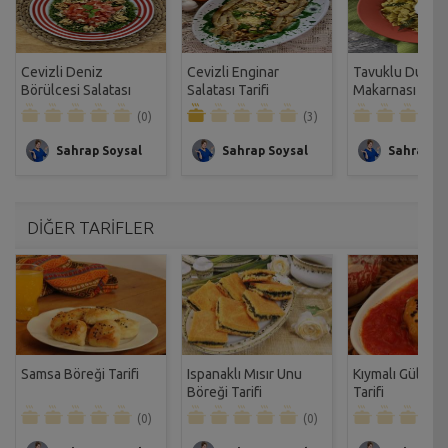
Cevizli Deniz
Cevizli Enginar
Tavuklu Dudugi
Börülcesi Salatası
Salatası Tarifi
Makarnası Tarif
Tarifi
(0)
(3)
Sahrap Soysal
Sahrap Soysal
Sahrap So
DİĞER TARİFLER
Samsa Böreği Tarifi
Ispanaklı Mısır Unu
Kıymalı Gül Bör
Böreği Tarifi
Tarifi
(0)
(0)