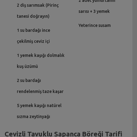
2 adet yumurtanın
2 diş sarımsak (Pirinç
sarısı + 3 yemek
tanesi doğrayın)
Yeterince susam
1 su bardağı ince
çekilmiş ceviz içi
1 yemek kaşığı dolmalık
kuş üzümü
2 su bardağı
rendelenmiş taze kaşar
5 yemek kaşığı natürel
sızma zeytinyağı
Cevizli Tavuklu Sapanca Böreği Tarifi