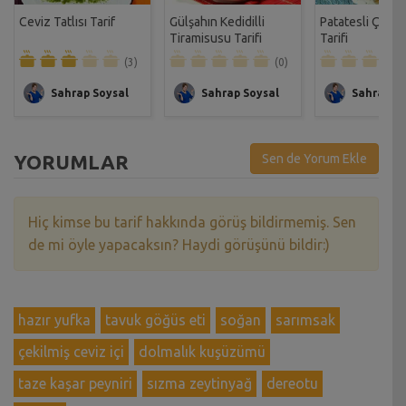
Ceviz Tatlısı Tarif
Gülşahın Kedidilli
Patatesli Çıtır 
Tiramisusu Tarifi
Tarifi
(3)
(0)
Sahrap Soysal
Sahrap Soysal
Sahrap So
YORUMLAR
Sen de Yorum Ekle
Hiç kimse bu tarif hakkında görüş bildirmemiş. Sen
de mi öyle yapacaksın? Haydi görüşünü bildir:)
hazır yufka
tavuk göğüs eti
soğan
sarımsak
çekilmiş ceviz içi
dolmalık kuşüzümü
taze kaşar peyniri
sızma zeytinyağ
dereotu