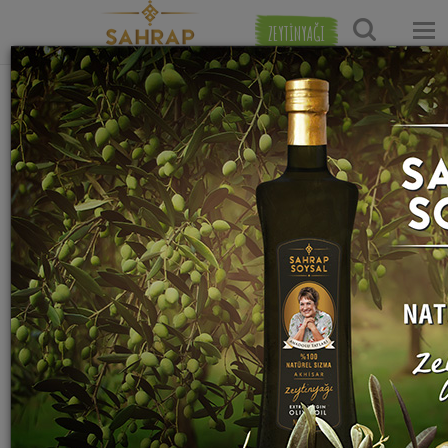
ZEYTİNYAĞI
Ana Sayfa
Hamur İşi Tarifleri
Börek Tarifleri