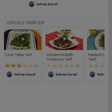
Sahrap Soysal
VİDEOLU TARİFLER
Ceviz Tatlısı Tarif
Gülşahın Kedidilli
Patatesli Çıtır 
Tiramisusu Tarifi
Tarifi
(3)
(0)
Sahrap Soysal
Sahrap Soysal
Sahrap So