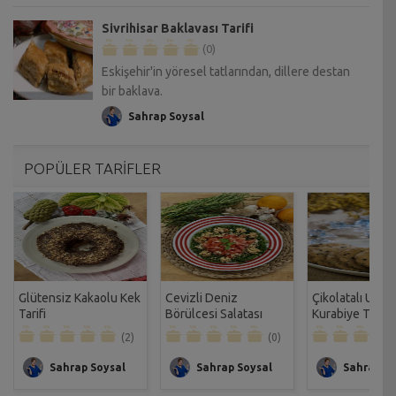
Sivrihisar Baklavası Tarifi
(0)
Eskişehir'in yöresel tatlarından, dillere destan
bir baklava.
Sahrap Soysal
POPÜLER TARİFLER
Glütensiz Kakaolu Kek
Cevizli Deniz
Çikolatalı Unsu
Tarifi
Börülcesi Salatası
Kurabiye Tarifi
Tarifi
(2)
(0)
Sahrap Soysal
Sahrap Soysal
Sahrap So