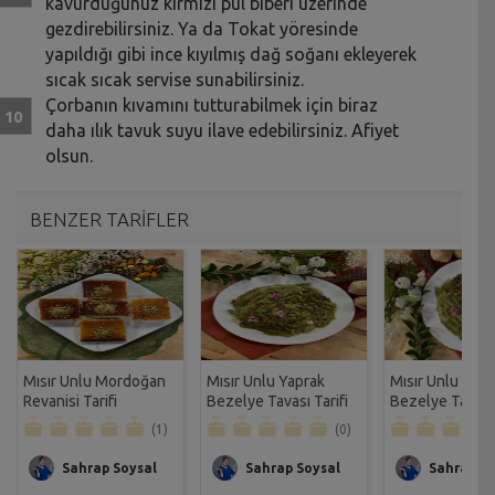
kavurduğunuz kırmızı pul biberi üzerinde
gezdirebilirsiniz. Ya da Tokat yöresinde
yapıldığı gibi ince kıyılmış dağ soğanı ekleyerek
sıcak sıcak servise sunabilirsiniz.
Çorbanın kıvamını tutturabilmek için biraz
daha ılık tavuk suyu ilave edebilirsiniz. Afiyet
olsun.
BENZER TARİFLER
Mısır Unlu Mordoğan
Mısır Unlu Yaprak
Mısır Unlu Yapr
Revanisi Tarifi
Bezelye Tavası Tarifi
Bezelye Tarifi
(1)
(0)
Sahrap Soysal
Sahrap Soysal
Sahrap So