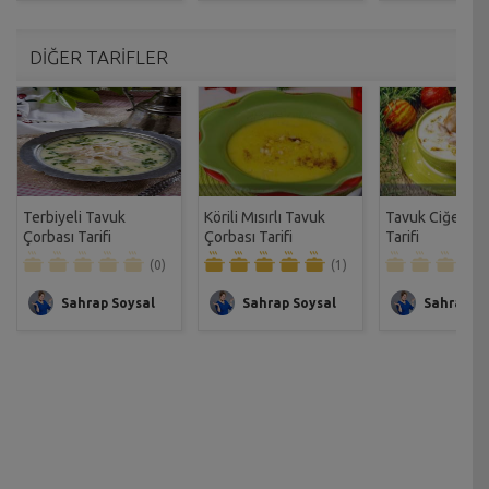
DİĞER TARİFLER
Terbiyeli Tavuk
Körili Mısırlı Tavuk
Tavuk Ciğerli Ç
Çorbası Tarifi
Çorbası Tarifi
Tarifi
(0)
(1)
Sahrap Soysal
Sahrap Soysal
Sahrap So