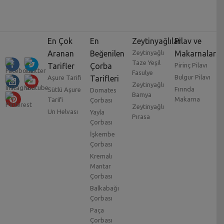
En Çok
En
Zeytinyağlılar
Pilav ve
Aranan
Beğenilen
Zeytinyağlı
Makarnalar
Taze Yeşil
Tarifler
Çorba
Pirinç Pilavı
Fasulye
Bulgur Pilavı
Aşure Tarifi
Tarifleri
Zeytinyağlı
Fırında
Sütlü Aşure
Domates
Bamya
Makarna
Tarifi
Çorbası
Zeytinyağlı
Un Helvası
Yayla
Pırasa
Çorbası
İşkembe
Çorbası
Kremalı
Mantar
Çorbası
Balkabağı
Çorbası
Paça
Çorbası