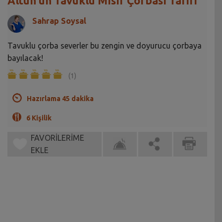
Altun'un Tavuklu Mısır Çorbası Tarifi
Sahrap Soysal
Tavuklu çorba severler bu zengin ve doyurucu çorbaya
bayılacak!
(1)
Hazırlama 45 dakika
6 Kişilik
FAVORİLERİME
EKLE