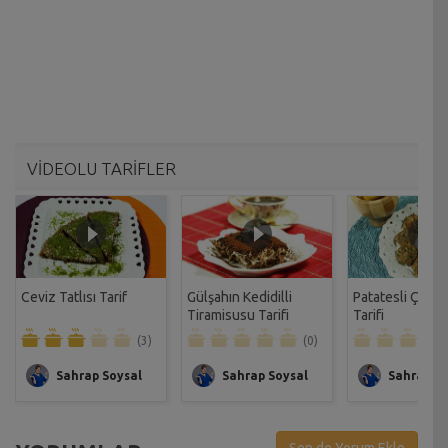
VİDEOLU TARİFLER
Ceviz Tatlısı Tarif
Gülşahın Kedidilli
Patatesli Çıtır 
Tiramisusu Tarifi
Tarifi
(3)
(0)
Sahrap Soysal
Sahrap Soysal
Sahrap So
Sen de Yorum Ekle