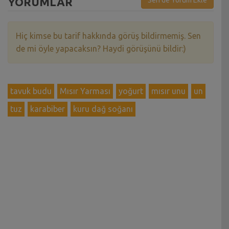
YORUMLAR
Hiç kimse bu tarif hakkında görüş bildirmemiş. Sen
de mi öyle yapacaksın? Haydi görüşünü bildir:)
tavuk budu
Mısır Yarması
yoğurt
mısır unu
un
tuz
karabiber
kuru dağ soğanı