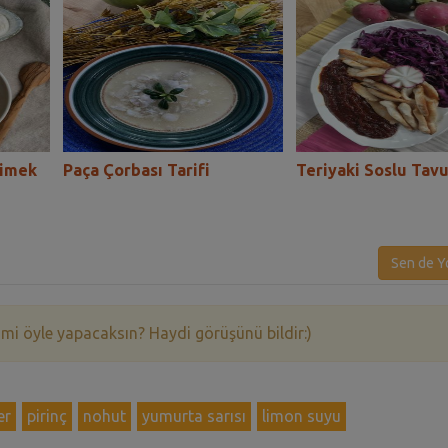
cimek
Paça Çorbası Tarifi
Teriyaki Soslu Tavu
Sen de Y
 mi öyle yapacaksın? Haydi görüşünü bildir:)
er
pirinç
nohut
yumurta sarısı
limon suyu