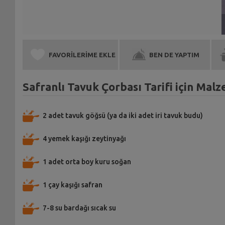
FAVORİLERİME EKLE
BEN DE YAPTIM
Safranlı Tavuk Çorbası Tarifi için Mal
2 adet tavuk göğsü (ya da iki adet iri tavuk budu)
4 yemek kaşığı zeytinyağı
1 adet orta boy kuru soğan
1 çay kaşığı safran
7-8 su bardağı sıcak su