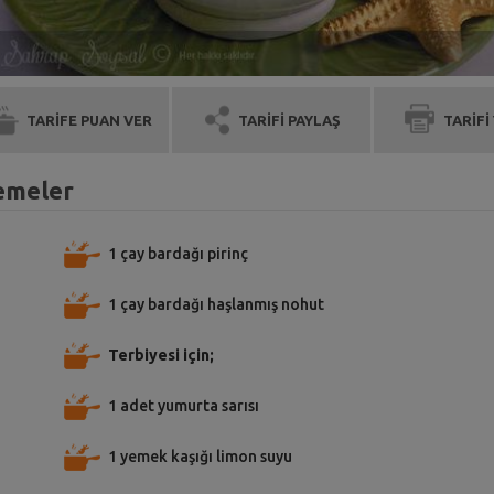
TARİFE PUAN VER
TARİFİ PAYLAŞ
TARİFİ
zemeler
1 çay bardağı pirinç
1 çay bardağı haşlanmış nohut
Terbiyesi için;
1 adet yumurta sarısı
1 yemek kaşığı limon suyu