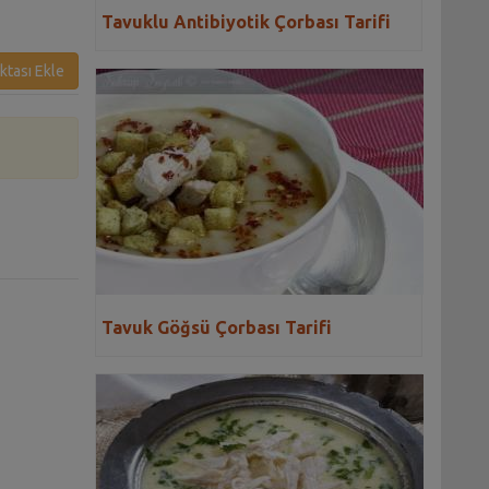
Tavuklu Antibiyotik Çorbası Tarifi
ktası Ekle
i
Tavuk Göğsü Çorbası Tarifi