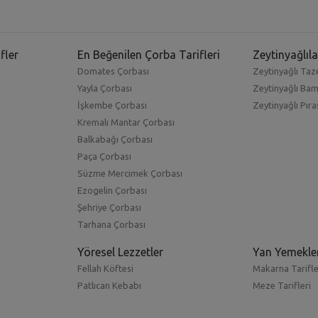
fler
En Beğenilen Çorba Tarifleri
Zeytinyağlıla
Domates Çorbası
Zeytinyağlı Taze
Yayla Çorbası
Zeytinyağlı Ba
İşkembe Çorbası
Zeytinyağlı Pıra
Kremalı Mantar Çorbası
Balkabağı Çorbası
Paça Çorbası
Süzme Mercimek Çorbası
Ezogelin Çorbası
Şehriye Çorbası
Tarhana Çorbası
Yöresel Lezzetler
Yan Yemekle
Fellah Köftesi
Makarna Tarifle
Patlıcan Kebabı
Meze Tarifleri