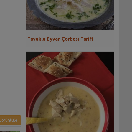
Tavuklu Eyvan Çorbası Tarifi
örüntüle