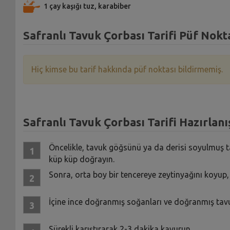
1 çay kaşığı tuz, karabiber
Safranlı Tavuk Çorbası Tarifi Püf Nokt
Hiç kimse bu tarif hakkında püf noktası bildirmemiş.
Safranlı Tavuk Çorbası Tarifi Hazırlanı
Öncelikle, tavuk göğsünü ya da derisi soyulmuş ta
küp küp doğrayın.
Sonra, orta boy bir tencereye zeytinyağını koyup, o
İçine ince doğranmış soğanları ve doğranmış tavuk 
Sürekli karıştırarak 2-3 dakika kavurun.