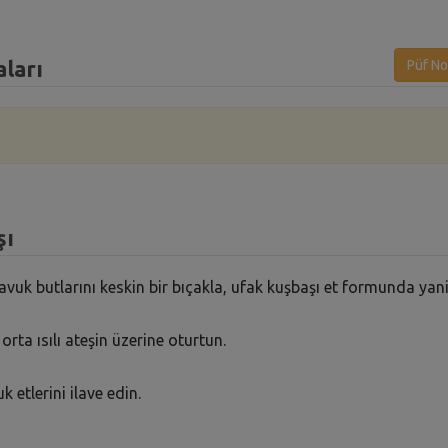
aları
Püf No
şı
vuk butlarını keskin bir bıçakla, ufak kuşbaşı et formunda yan
rta ısılı ateşin üzerine oturtun.
etlerini ilave edin.