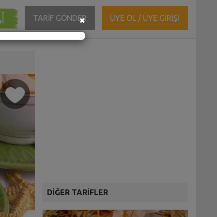
ĞI
Close
TARİF GÖNDER
ÜYE OL / ÜYE GİRİŞİ
×
DİĞER TARİFLER