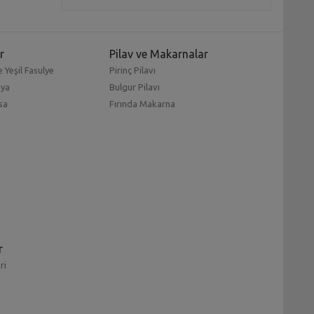
r
Pilav ve Makarnalar
 Yeşil Fasulye
Pirinç Pilavı
mya
Bulgur Pilavı
sa
Fırında Makarna
r
ri