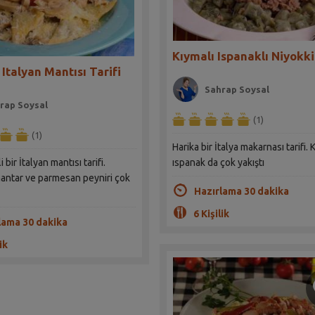
Kıymalı Ispanaklı Niyokki
 Italyan Mantısı Tarifi
Sahrap Soysal
rap Soysal
(1)
(1)
Harika bir İtalya makarnası tarifi.
 bir İtalyan mantısı tarifi.
ıspanak da çok yakıştı
mantar ve parmesan peyniri çok
Hazırlama 30 dakika
6 Kişilik
lama 30 dakika
ik