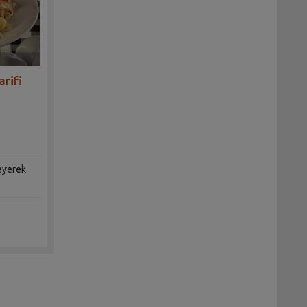
rifi
leyerek