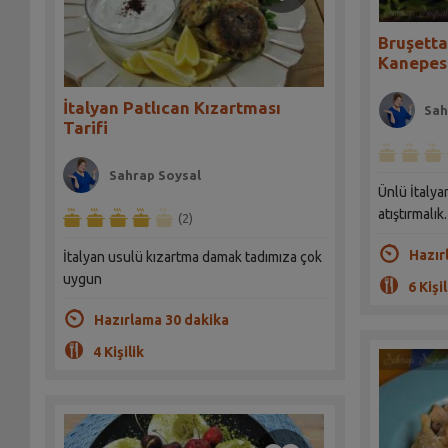
Bruşetta
Kanepesi
İtalyan Patlıcan Kızartması
Sah
Tarifi
Sahrap Soysal
Ünlü İtalya
atıştırmalık.
(2)
Hazır
İtalyan usulü kızartma damak tadımıza çok
uygun
6 Kişil
Hazırlama 30 dakika
4 Kişilik