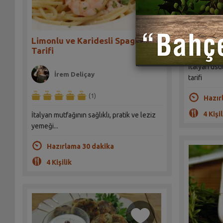
Ispanak 
Sah
Limonlu ve Karidesli Spaghetti
Tarifi
İtalyan usu
İrem Deliçay
tarifi
(1)
Hazır
4 Kişil
İtalyan mutfağının sağlıklı, pratik ve leziz
yemeği...
Hazırlama 30 dakika
4 Kişilik