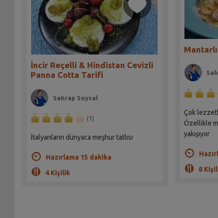
Mantarlı
İncir Reçelli & Hindistan Cevizli
Sah
Panna Cotta Tarifi
Sahrap Soysal
Çok lezzetli
(1)
Özellikle 
yakışıyor
İtalyanların dünyaca meşhur tatlısı
Hazır
Hazırlama 15 dakika
8 Kişil
4 Kişilik