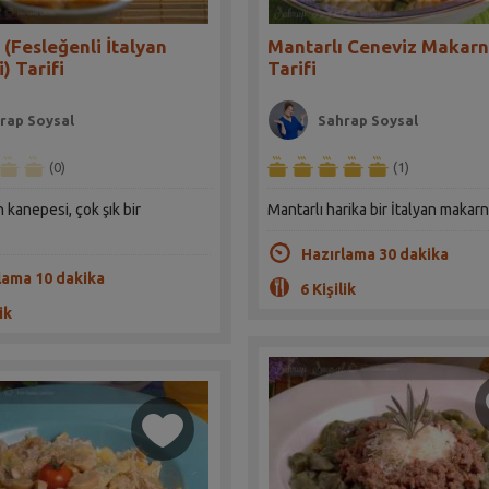
 (Fesleğenli İtalyan
Mantarlı Ceneviz Makarn
) Tarifi
Tarifi
rap Soysal
Sahrap Soysal
(0)
(1)
n kanepesi, çok şık bir
Mantarlı harika bir İtalyan makarna
Hazırlama 30 dakika
lama 10 dakika
6 Kişilik
ik