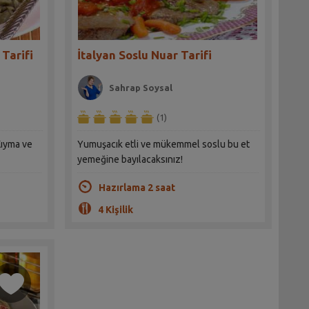
 Tarifi
İtalyan Soslu Nuar Tarifi
Sahrap Soysal
(1)
 Kıyma ve
Yumuşacık etli ve mükemmel soslu bu et
yemeğine bayılacaksınız!
Hazırlama 2 saat
4 Kişilik