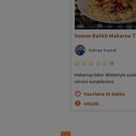
Somon Balıklı Makarna Ta
Sahrap Soysal
(0)
Makarnayı biber dilimleriyle süs
servise sunabilirsiniz.
Hazırlama 30 dakika
4 Kişilik