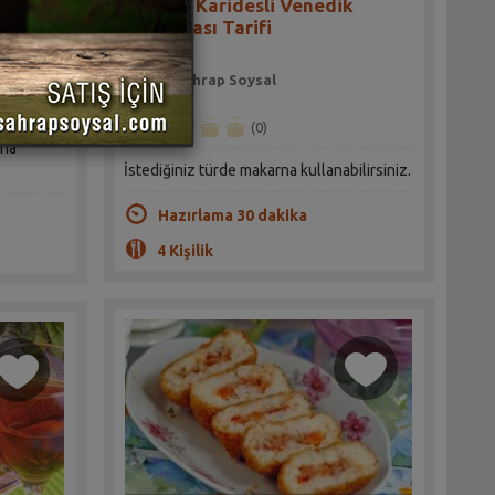
arifi
Kabaklı Karidesli Venedik
Makarnası Tarifi
Sahrap Soysal
(0)
rna
İstediğiniz türde makarna kullanabilirsiniz.
Hazırlama 30 dakika
4 Kişilik