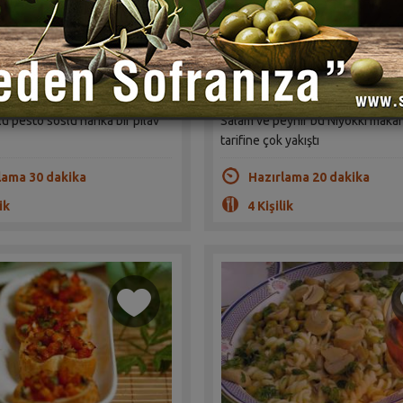
Pestolu Pilav Tarifi
Salamlı Peynirli Niyokki T
rap Soysal
Sahrap Soysal
(1)
(1)
lü pesto soslu harika bir pilav
Salam ve peynir bu Niyokki maka
tarifine çok yakıştı
lama 30 dakika
Hazırlama 20 dakika
ik
4 Kişilik