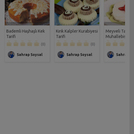
Bademli Haşhaşlı Kek
Kırık Kalpler Kurabiyesi
Meyveli Tanya
Tarifi
Tarifi
Muhallebisi Tari
(0)
(0)
Sahrap Soysal
Sahrap Soysal
Sahrap So