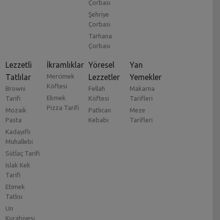
Çorbası
Şehriye
Çorbası
Tarhana
Çorbası
Lezzetli
İkramlıklar
Yöresel
Yan
Tatlılar
Mercimek
Lezzetler
Yemekler
Köftesi
Browni
Fellah
Makarna
Ekmek
Tarifi
Köftesi
Tarifleri
Pizza Tarifi
Mozaik
Patlıcan
Meze
Pasta
Kebabı
Tarifleri
Kadayıflı
Muhallebi
Sütlaç Tarifi
Islak Kek
Tarifi
Etimek
Tatlısı
Un
Kurabiyesi