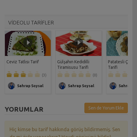
VİDEOLU TARİFLER
Ceviz Tatlısı Tarif
Gülşahın Kedidilli
Patatesli Çıtır 
Tiramisusu Tarifi
Tarifi
(3)
(0)
Sahrap Soysal
Sahrap Soysal
Sahrap So
YORUMLAR
Sen de Yorum Ekle
Hiç kimse bu tarif hakkında görüş bildirmemiş. Sen
de mi öyle yapacaksın? Haydi görüşünü bildir:)