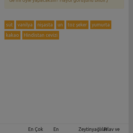
süt
vanilya
nişasta
un
toz şeker
yumurta
kakao
Hindistan cevizi
En Çok
En
Zeytinyağlılar
Pilav ve