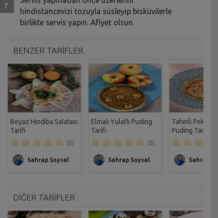
hindistancevizi tozuyla süsleyip bisküvilerle
birlikte servis yapın. Afiyet olsun.
BENZER TARİFLER
Beyaz Hindiba Salatası
Elmalı Yulaflı Puding
Tahinli Pekmezl
Tarifi
Tarifi
Puding Tarifi
(0)
(0)
Sahrap Soysal
Sahrap Soysal
Sahrap So
DİĞER TARİFLER