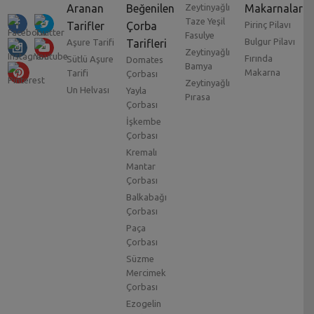
Aranan
Beğenilen
Zeytinyağlı
Makarnalar
Taze Yeşil
Tarifler
Çorba
Pirinç Pilavı
Fasulye
Bulgur Pilavı
Aşure Tarifi
Tarifleri
Zeytinyağlı
Fırında
Sütlü Aşure
Domates
Bamya
Makarna
Tarifi
Çorbası
Zeytinyağlı
Un Helvası
Yayla
Pırasa
Çorbası
İşkembe
Çorbası
Kremalı
Mantar
Çorbası
Balkabağı
Çorbası
Paça
Çorbası
Süzme
Mercimek
Çorbası
Ezogelin