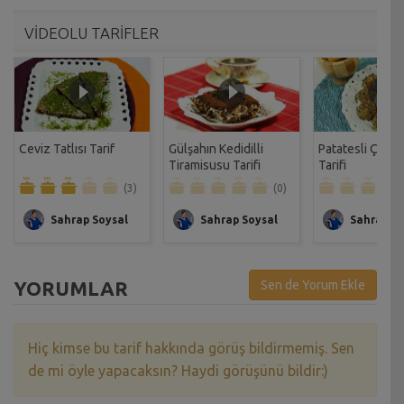
VİDEOLU TARİFLER
Ceviz Tatlısı Tarif
Gülşahın Kedidilli
Patatesli Çıtır 
Tiramisusu Tarifi
Tarifi
(3)
(0)
Sahrap Soysal
Sahrap Soysal
Sahrap So
YORUMLAR
Sen de Yorum Ekle
Hiç kimse bu tarif hakkında görüş bildirmemiş. Sen
de mi öyle yapacaksın? Haydi görüşünü bildir:)