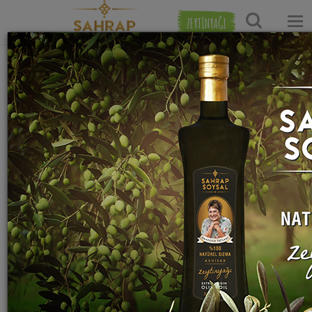
ZEYTİNYAĞI
Ana Sayfa
Tatlı Tarifleri