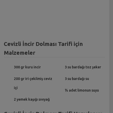
Cevizli İncir Dolması Tarifi için
Malzemeler
300 gr kuru incir
3 su bardağı toz şeker
200 gr iri çekilmiş ceviz
3 su bardağı su
içi
½ adet limonun suyu
2 yemek kaşığı sıvıyağ