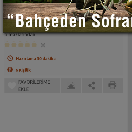
Cevizli İncir Dolması Tarifi
Sahrap Soysal
Tatlıların vazgeçilmez olduğu gün sofralarının olmazla
olmazlarından.
(0)
Hazırlama 30 dakika
6 Kişilik
FAVORİLERİME
EKLE