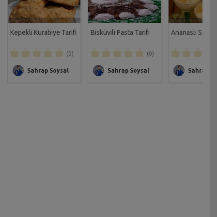
Kepekli Kurabiye Tarifi
Bisküvili Pasta Tarifi
Ananaslı Sütlaç 
(0)
(0)
Sahrap Soysal
Sahrap Soysal
Sahrap So