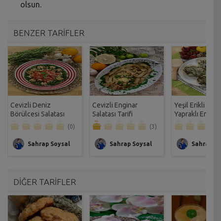
olsun.
BENZER TARİFLER
Cevizli Deniz
Cevizli Enginar
Yeşil Erikli Asm
Börülcesi Salatası
Salatası Tarifi
Yapraklı Engina
Tarifi
Dolması Tarifi
(0)
(3)
Sahrap Soysal
Sahrap Soysal
Sahrap So
DİĞER TARİFLER