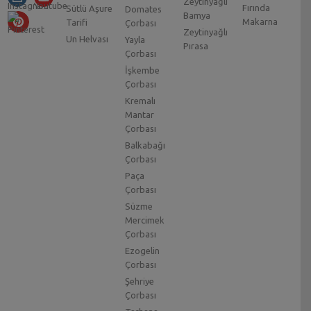
Zeytinyağlı
Fırında
Sütlü Aşure
Domates
Bamya
Makarna
Tarifi
Çorbası
Zeytinyağlı
Un Helvası
Yayla
Pırasa
Çorbası
İşkembe
Çorbası
Kremalı
Mantar
Çorbası
Balkabağı
Çorbası
Paça
Çorbası
Süzme
Mercimek
Çorbası
Ezogelin
Çorbası
Şehriye
Çorbası