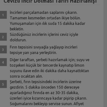
Cevizli İncir Dolması Tarifi Hazırlanışı
İncirleri parçalamadan saplarını çıkarın.
Tamamen kesmeden ortadan ikiye bölün.
Yumuşamaları için ılık suda 15 dakika kadar
bekletin.
Süzdüğünüz incirlerin içlerini ceviz içiyle
doldurun.
Fırın tepsisini sıvıyağla yağlayıp incirleri
tepsiye yan yana yerleştirin.
Diğer taraftan, şerbeti hazırlamak için; suyu ve
tozşekeri küçük bir tencerde kaynatıp limon
suyunu ilave edin iki dakika daha kaynattıktan
sonra ocaktan alın.
Şerbeti, fırın tepsisindeki incirlerin üzerine
gezdirin. 5 dakika önceden 150 dereceye
ayarladığınız fırında en az 30-35 dakika,
üzerleri iyice kızarıncaya kadar pişirip çıkarın.
Soğumalarını bekleyip servise sunun. Afiyet