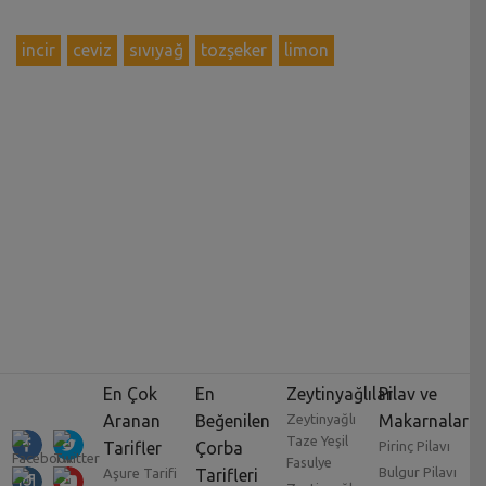
incir
ceviz
sıvıyağ
tozşeker
limon
En Çok
En
Zeytinyağlılar
Pilav ve
Aranan
Beğenilen
Zeytinyağlı
Makarnalar
Taze Yeşil
Tarifler
Çorba
Pirinç Pilavı
Fasulye
Bulgur Pilavı
Aşure Tarifi
Tarifleri