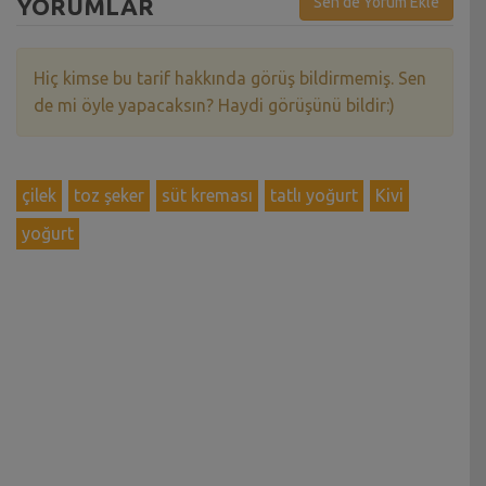
YORUMLAR
Sen de Yorum Ekle
Hiç kimse bu tarif hakkında görüş bildirmemiş. Sen
de mi öyle yapacaksın? Haydi görüşünü bildir:)
çilek
toz şeker
süt kreması
tatlı yoğurt
Kivi
yoğurt