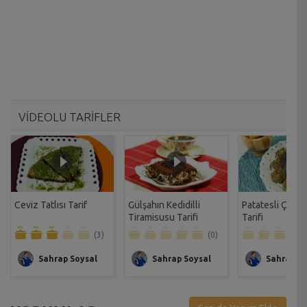
VİDEOLU TARİFLER
Ceviz Tatlısı Tarif
Gülşahın Kedidilli
Patatesli Çıtır 
Tiramisusu Tarifi
Tarifi
(3)
(0)
Sahrap Soysal
Sahrap Soysal
Sahrap So