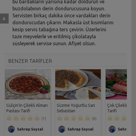
bu bardakların yarısına kadar doldurun ve
buzdolabının derin dondurucusuna koyun.
Servisten birkaç dakika önce vardakları derin
dondurucudan çıkarın. Makasla üst kısımlarını
kesip servis tabağına ters çevirin. Üzerlerini
taze meyvelerle ve eritilmiş çikolatayla
süsleyerek servise sunun. Afiyet olsun.
BENZER TARİFLER
Gülçin’in Çilekli Alman
Süzme Yoğurtlu San
Çok Çilekli Rul
Pastası Tarifi
Sebastian
Tarifi
Cheesecake Tarifi
(1)
(0)
Sahrap Soysal
Sahrap Soysal
Sahrap So