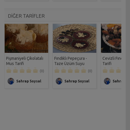
DİĞER TARİFLER
Pişmaniyeli Çikolatalı
Fındıklı Pepeçura -
Cevizli Fındıkl
Mus Tarifi
Taze Üzüm Suyu
Tarifi
Muhallebisi Tarifi
(0)
(0)
Sahrap Soysal
Sahrap Soysal
Sahrap So