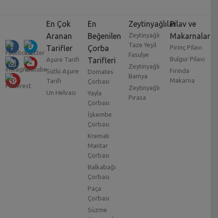
En Çok
En
Zeytinyağlılar
Pilav ve
Aranan
Beğenilen
Zeytinyağlı
Makarnalar
Taze Yeşil
Tarifler
Çorba
Pirinç Pilavı
Fasulye
Bulgur Pilavı
Aşure Tarifi
Tarifleri
Zeytinyağlı
Fırında
Sütlü Aşure
Domates
Bamya
Makarna
Tarifi
Çorbası
Zeytinyağlı
Un Helvası
Yayla
Pırasa
Çorbası
İşkembe
Çorbası
Kremalı
Mantar
Çorbası
Balkabağı
Çorbası
Paça
Çorbası
Süzme