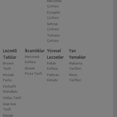
Mercimek
Çorbası
Ezogelin
Çorbası
Şehriye
Çorbası
Tarhana
Çorbası
Lezzetli
İkramlıklar
Yöresel
Yan
Tatlılar
Mercimek
Lezzetler
Yemekler
Köftesi
Browni
Fellah
Makarna
Ekmek
Tarifi
Köftesi
Tarifleri
Pizza Tarifi
Mozaik
Patlıcan
Meze
Pasta
Kebabı
Tarifleri
Kadayıflı
Muhallebi
Sütlaç Tarifi
Islak Kek
Tarifi
Etimek