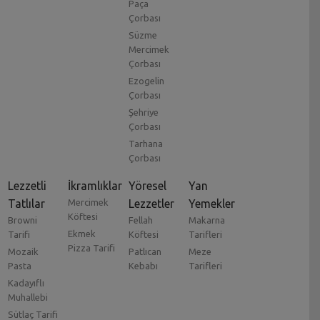
Paça
Çorbası
Süzme
Mercimek
Çorbası
Ezogelin
Çorbası
Şehriye
Çorbası
Tarhana
Çorbası
Lezzetli
İkramlıklar
Yöresel
Yan
Tatlılar
Mercimek
Lezzetler
Yemekler
Köftesi
Browni
Fellah
Makarna
Ekmek
Tarifi
Köftesi
Tarifleri
Pizza Tarifi
Mozaik
Patlıcan
Meze
Pasta
Kebabı
Tarifleri
Kadayıflı
Muhallebi
Sütlaç Tarifi