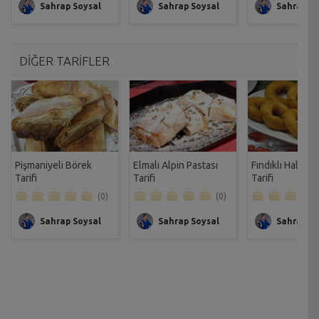
Sahrap Soysal
Sahrap Soysal
Sahrap So
DİĞER TARİFLER
Pişmaniyeli Börek
Elmalı Alpin Pastası
Fındıklı Halka Ta
Tarifi
Tarifi
Tarifi
(0)
(0)
Sahrap Soysal
Sahrap Soysal
Sahrap So