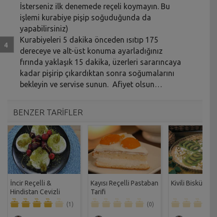
İsterseniz ilk denemede reçeli koymayın. Bu
işlemi kurabiye pişip soğuduğunda da
yapabilirsiniz)
Kurabiyeleri 5 dakika önceden ısıtıp 175
dereceye ve alt-üst konuma ayarladığınız
fırında yaklaşık 15 dakika, üzerleri sararıncaya
kadar pişirip çıkardıktan sonra soğumalarını
bekleyin ve servise sunun. Afiyet olsun…
BENZER TARİFLER
İncir Reçelli &
Kayısı Reçelli Pastaban
Kivili Bisküvi Tar
Hindistan Cevizli
Tarifi
Panna Cotta Tarifi
(1)
(0)