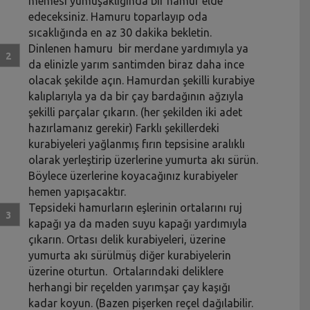
memesi yumuşaklığında bir hamur elde
edeceksiniz. Hamuru toparlayıp oda
sıcaklığında en az 30 dakika bekletin.
Dinlenen hamuru bir merdane yardımıyla ya
da elinizle yarım santimden biraz daha ince
olacak şekilde açın. Hamurdan şekilli kurabiye
kalıplarıyla ya da bir çay bardağının ağzıyla
şekilli parçalar çıkarın. (her şekilden iki adet
hazırlamanız gerekir) Farklı şekillerdeki
kurabiyeleri yağlanmış fırın tepsisine aralıklı
olarak yerleştirip üzerlerine yumurta akı sürün.
Böylece üzerlerine koyacağınız kurabiyeler
hemen yapışacaktır.
Tepsideki hamurların eşlerinin ortalarını ruj
kapağı ya da maden suyu kapağı yardımıyla
çıkarın. Ortası delik kurabiyeleri, üzerine
yumurta akı sürülmüş diğer kurabiyelerin
üzerine oturtun. Ortalarındaki deliklere
herhangi bir reçelden yarımşar çay kaşığı
kadar koyun. (Bazen pişerken reçel dağılabilir.