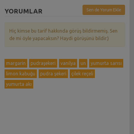
YORUMLAR
Sen de Yorum Ekle
Hiç kimse bu tarif hakkında görüş bildirmemiş. Sen
de mi öyle yapacaksın? Haydi görüşünü bildir:)
margarin
pudraşekeri
vanilya
un
yumurta sarısı
limon kabuğu
pudra şekeri
çilek reçeli
yumurta akı