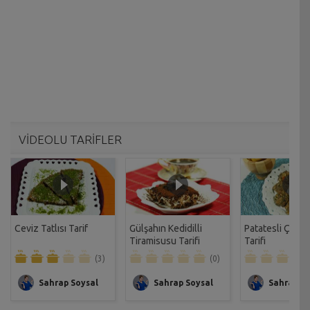
VİDEOLU TARİFLER
Ceviz Tatlısı Tarif
Gülşahın Kedidilli
Patatesli Çıtır 
Tiramisusu Tarifi
Tarifi
(3)
(0)
Sahrap Soysal
Sahrap Soysal
Sahrap So