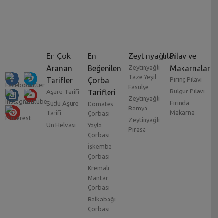
En Çok
En
Zeytinyağlılar
Pilav ve
Aranan
Beğenilen
Zeytinyağlı
Makarnalar
Taze Yeşil
Tarifler
Çorba
Pirinç Pilavı
Fasulye
Bulgur Pilavı
Aşure Tarifi
Tarifleri
Zeytinyağlı
Fırında
Sütlü Aşure
Domates
Bamya
Makarna
Tarifi
Çorbası
Zeytinyağlı
Un Helvası
Yayla
Pırasa
Çorbası
İşkembe
Çorbası
Kremalı
Mantar
Çorbası
Balkabağı
Çorbası