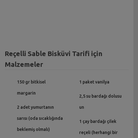
Reçelli Sable Bisküvi Tarifi için
Malzemeler
150 gr bitkisel
1 paket vanilya
margarin
2,5 su bardağı dolusu
2 adet yumurtanın
un
sarısı (oda sıcaklığında
1 çay bardağı çilek
beklemiş olmalı)
reçeli (herhangi bir