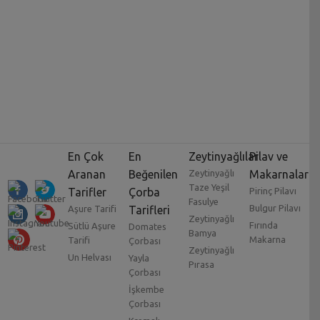
En Çok
En
Zeytinyağlılar
Pilav ve
Aranan
Beğenilen
Zeytinyağlı
Makarnalar
Taze Yeşil
Tarifler
Çorba
Pirinç Pilavı
Fasulye
Bulgur Pilavı
Aşure Tarifi
Tarifleri
Zeytinyağlı
Fırında
Sütlü Aşure
Domates
Bamya
Makarna
Tarifi
Çorbası
Zeytinyağlı
Un Helvası
Yayla
Pırasa
Çorbası
İşkembe
Çorbası