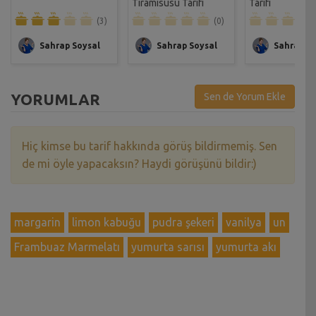
Tiramisusu Tarifi
Tarifi
(3)
(0)
Sahrap Soysal
Sahrap Soysal
Sahrap So
YORUMLAR
Sen de Yorum Ekle
Hiç kimse bu tarif hakkında görüş bildirmemiş. Sen
de mi öyle yapacaksın? Haydi görüşünü bildir:)
margarin
limon kabuğu
pudra şekeri
vanilya
un
Frambuaz Marmelatı
yumurta sarısı
yumurta akı