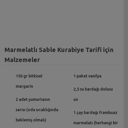
Marmelatlı Sable Kurabiye Tarifi için
Malzemeler
150 gr bitkisel
1 paket vanilya
margarin
2,5 su bardağı dolusu
2 adet yumurtanın
un
sarısı (oda sıcaklığında
1 çay bardağı frambuaz
beklemiş olmalı)
marmelatı (herhangi bir