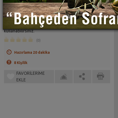
Marmelatlı Sable Kurabiye Tarifi
Sahrap Soysal
Bu tarifte damak tadınıza göre herhangi bir marmelat
kullanabilirsiniz.
(0)
Hazırlama 20 dakika
8 Kişilik
FAVORİLERİME
EKLE