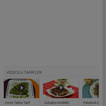
VİDEOLU TARİFLER
Ceviz Tatlısı Tarif
Gülşahın Kedidilli
Patatesli Çıtır 