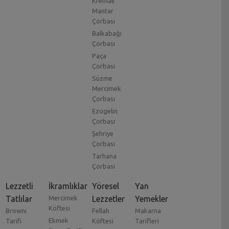
Kremalı
Mantar
Çorbası
Balkabağı
Çorbası
Paça
Çorbası
Süzme
Mercimek
Çorbası
Ezogelin
Çorbası
Şehriye
Çorbası
Tarhana
Çorbası
Lezzetli
İkramlıklar
Yöresel
Yan
Tatlılar
Mercimek
Lezzetler
Yemekler
Köftesi
Browni
Fellah
Makarna
Ekmek
Tarifi
Köftesi
Tarifleri