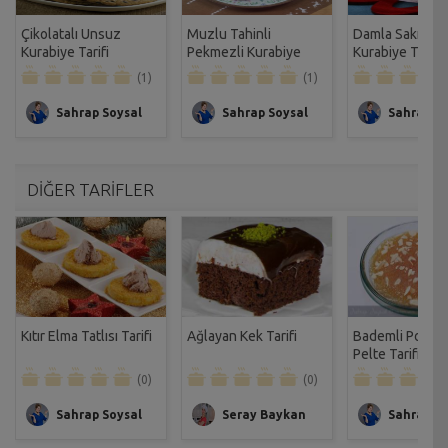
Çikolatalı Unsuz
Muzlu Tahinli
Damla Sakızlı P
Kurabiye Tarifi
Pekmezli Kurabiye
Kurabiye Tarifi
Tarifi
(1)
(1)
Sahrap Soysal
Sahrap Soysal
Sahrap So
DİĞER TARİFLER
Kıtır Elma Tatlısı Tarifi
Ağlayan Kek Tarifi
Bademli Portaka
Pelte Tarifi
(0)
(0)
Sahrap Soysal
Seray Baykan
Sahrap So