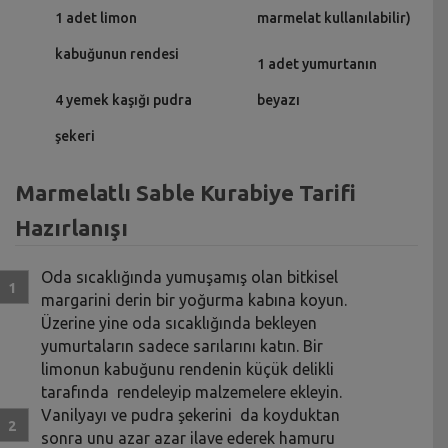
1 adet limon
marmelat kullanılabilir)
kabuğunun rendesi
1 adet yumurtanın
4 yemek kaşığı pudra
beyazı
şekeri
Marmelatlı Sable Kurabiye Tarifi
Hazırlanışı
Oda sıcaklığında yumuşamış olan bitkisel
margarini derin bir yoğurma kabına koyun.
Üzerine yine oda sıcaklığında bekleyen
yumurtaların sadece sarılarını katın. Bir
limonun kabuğunu rendenin küçük delikli
tarafında rendeleyip malzemelere ekleyin.
Vanilyayı ve pudra şekerini da koyduktan
sonra unu azar azar ilave ederek hamuru