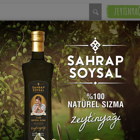
ZEYTİNYA
Yufkadan
Açma Börek
Börek
Tarifleri
Tarifleri