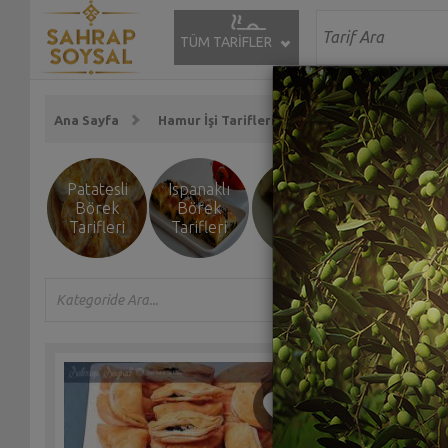
TÜM TARİFLER
Ana Sayfa
Hamur İşi Tarifleri
Börek Tarifleri
Patatesli
Ispanaklı
Peynirli
Kıymalı
Börek
Börek
Börek
Börek
Tarifleri
Tarifleri
Tarifleri
Tarifleri