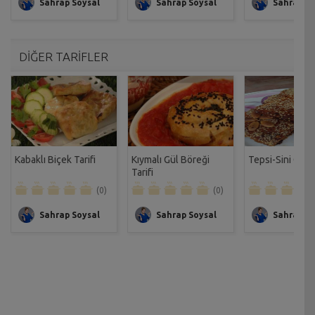
Sahrap Soysal
Sahrap Soysal
Sahrap So
DİĞER TARİFLER
Kabaklı Biçek Tarifi
Kıymalı Gül Böreği
Tepsi-Sini Oruğ
Tarifi
(0)
(0)
Sahrap Soysal
Sahrap Soysal
Sahrap So