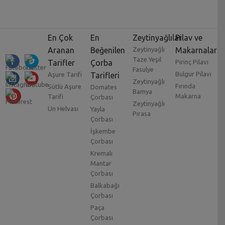
En Çok
En
Zeytinyağlılar
Pilav ve
Aranan
Beğenilen
Zeytinyağlı
Makarnalar
Taze Yeşil
Tarifler
Çorba
Pirinç Pilavı
Fasulye
Bulgur Pilavı
Aşure Tarifi
Tarifleri
Zeytinyağlı
Fırında
Sütlü Aşure
Domates
Bamya
Makarna
Tarifi
Çorbası
Zeytinyağlı
Un Helvası
Yayla
Pırasa
Çorbası
İşkembe
Çorbası
Kremalı
Mantar
Çorbası
Balkabağı
Çorbası
Paça
Çorbası