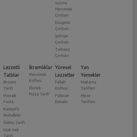
Süzme
Mercimek
Çorbası
Ezogelin
Çorbası
Şehriye
Çorbası
Tarhana
Çorbası
Lezzetli
İkramlıklar
Yöresel
Yan
Tatlılar
Mercimek
Lezzetler
Yemekler
Köftesi
Browni
Fellah
Makarna
Ekmek
Tarifi
Köftesi
Tarifleri
Pizza Tarifi
Mozaik
Patlıcan
Meze
Pasta
Kebabı
Tarifleri
Kadayıflı
Muhallebi
Sütlaç Tarifi
Islak Kek
Tarifi