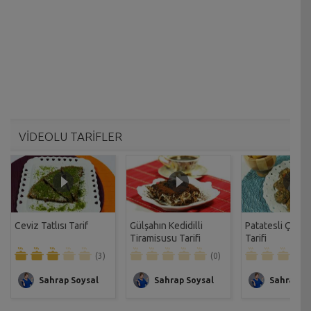
VİDEOLU TARİFLER
Ceviz Tatlısı Tarif
Gülşahın Kedidilli
Patatesli Çıtır 
Tiramisusu Tarifi
Tarifi
(3)
(0)
Sahrap Soysal
Sahrap Soysal
Sahrap So