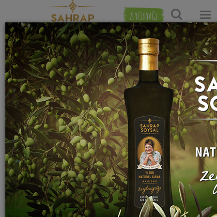
ZEYTİNYAĞI
Ana Sayfa
Hamur İşi Tarifleri
Börek Tarifleri