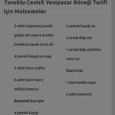
Tavuklu Cevizli Yenipazar Böreği Tarifi
için Malzemeler
2 adet haşlanmış tavuk
2 yemek kaşığı un
göğüs eti veya 6-8 adet
2 su bardağı süt
kemiksiz tavuk incik eti
1 su bardağı çekilmiş
4 yemek kaşığı sıvı yağ
ceviz içi
2 adet hazır yufka
Üzeri için:
6 adet hazır kare
1 şişe maden suyu
milföy hamuru
2 adet yumurta
Beşamel Sos için:
4 yemek kaşığı