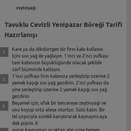
zeytinyağı
Tavuklu Cevizli Yenipazar Böreği Tarifi
Hazırlanışı
Kare ya da dikdörtgen bir fırın kabı kullanın.
İçini sıvı yağ ile yağlayın. 1'inci ve 2'nci yufkayı
tam kabınızın büyüklüğünde olacak şekilde
zarf biçiminde katlayın.
1'inci yufkayı fırın kabınıza yerleştirip üzerine 2
yemek kaşığı sıvı yağ gezdirin. 2'nci yufkayı da
yine yerleştirip üzerine 2 yemek kaşığı sıvı yağ
gezdirin.
Beşamel için; ufak bir tencereye zeytinyağı ve
unu koyup orta ateşe oturtun. Sütü katın. Bir
tel çırpıcıyla sürekli karıştırarak kaynayıncaya
dek pişirin. K
aynar kaynamaz ocaktan alıp içine hemen