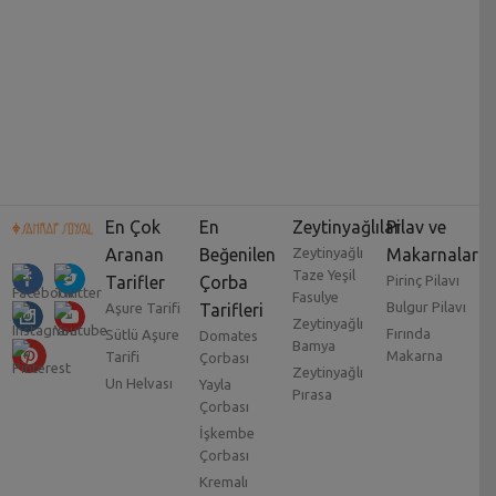
En Çok
En
Zeytinyağlılar
Pilav ve
Aranan
Beğenilen
Zeytinyağlı
Makarnalar
Taze Yeşil
Tarifler
Çorba
Pirinç Pilavı
Fasulye
Bulgur Pilavı
Aşure Tarifi
Tarifleri
Zeytinyağlı
Fırında
Sütlü Aşure
Domates
Bamya
Makarna
Tarifi
Çorbası
Zeytinyağlı
Un Helvası
Yayla
Pırasa
Çorbası
İşkembe
Çorbası
Kremalı