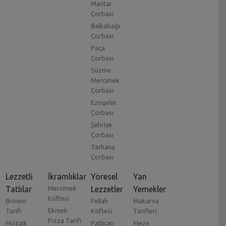
Mantar
Çorbası
Balkabağı
Çorbası
Paça
Çorbası
Süzme
Mercimek
Çorbası
Ezogelin
Çorbası
Şehriye
Çorbası
Tarhana
Çorbası
Lezzetli
İkramlıklar
Yöresel
Yan
Tatlılar
Mercimek
Lezzetler
Yemekler
Köftesi
Browni
Fellah
Makarna
Ekmek
Tarifi
Köftesi
Tarifleri
Pizza Tarifi
Mozaik
Patlıcan
Meze