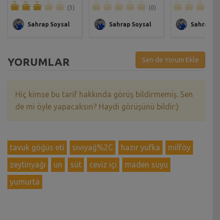
(3)
(0)
Sahrap Soysal
Sahrap Soysal
Sahrap So
YORUMLAR
Sen de Yorum Ekle
Hiç kimse bu tarif hakkında görüş bildirmemiş. Sen
de mi öyle yapacaksın? Haydi görüşünü bildir:)
tavuk göğüs eti
sıvıyağ%2C
hazır yufka
milföy
zeytinyağı
un
süt
ceviz içi
maden suyu
yumurta