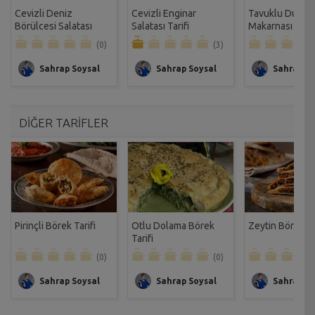
Cevizli Deniz
Cevizli Enginar
Tavuklu Dudugi
Börülcesi Salatası
Salatası Tarifi
Makarnası Tarif
Tarifi
(0)
(3)
Sahrap Soysal
Sahrap Soysal
Sahrap So
DİĞER TARİFLER
Pirinçli Börek Tarifi
Otlu Dolama Börek
Zeytin Böreği Ta
Tarifi
(0)
(0)
Sahrap Soysal
Sahrap Soysal
Sahrap So