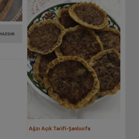
 YAZDIR
Ağzı Açık Tarifi-Şanlıurfa