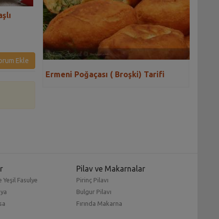
aşlı
Muzlu Haşhaşlı Ekmek Tarifi
Kıymalı Haşhaşlı
Tarifi
orum Ekle
Ermeni Poğaçası ( Broşki) Tarifi
r
Pilav ve Makarnalar
 Yeşil Fasulye
Pirinç Pilavı
mya
Bulgur Pilavı
sa
Fırında Makarna