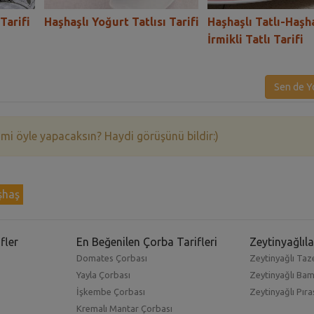
Tarifi
Haşhaşlı Yoğurt Tatlısı Tarifi
Haşhaşlı Tatlı-Haşh
İrmikli Tatlı Tarifi
Sen de Y
 mi öyle yapacaksın? Haydi görüşünü bildir:)
şhaş
fler
En Beğenilen Çorba Tarifleri
Zeytinyağlıla
Domates Çorbası
Zeytinyağlı Taze
Yayla Çorbası
Zeytinyağlı Ba
İşkembe Çorbası
Zeytinyağlı Pıra
Kremalı Mantar Çorbası