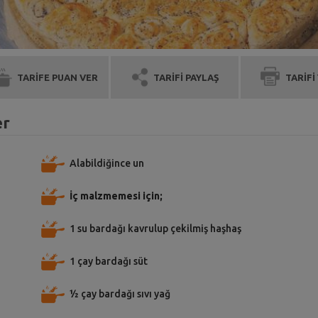
TARİFE PUAN VER
TARİFİ PAYLAŞ
TARİFİ
er
Alabildiğince un
İç malzmemesi için;
1 su bardağı kavrulup çekilmiş haşhaş
1 çay bardağı süt
½ çay bardağı sıvı yağ