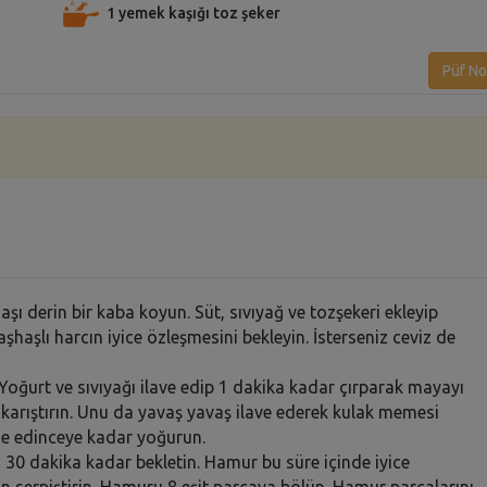
1 yemek kaşığı toz şeker
Püf No
aşı derin bir kaba koyun. Süt, sıvıyağ ve tozşekeri ekleyip
aşhaşlı harcın iyice özleşmesini bekleyin. İsterseniz ceviz de
 Yoğurt ve sıvıyağı ilave edip 1 dakika kadar çırparak mayayı
le karıştırın. Unu da yavaş yavaş ilave ederek kulak memesi
de edinceye kadar yoğurun.
a 30 dakika kadar bekletin. Hamur bu süre içinde iyice
n serpiştirin. Hamuru 8 eşit parçaya bölün. Hamur parçalarını