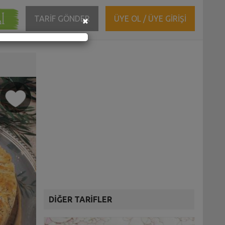
ĞI
Close
TARİF GÖNDER
ÜYE OL / ÜYE GİRİŞİ
×
DİĞER TARİFLER