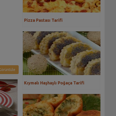
Pizza Pastası Tarifi
örüntüle
Kıymalı Haşhaşlı Poğaça Tarifi