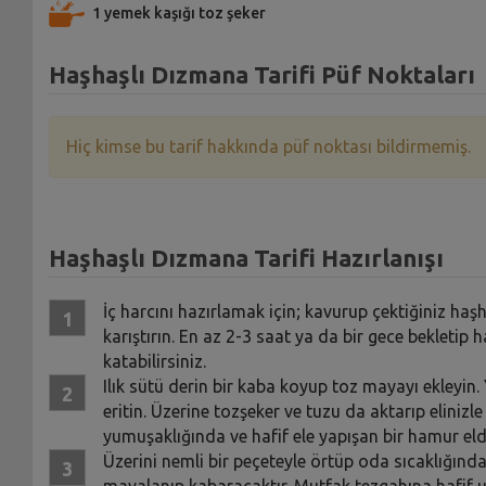
1 yemek kaşığı toz şeker
Haşhaşlı Dızmana Tarifi Püf Noktaları
Hiç kimse bu tarif hakkında püf noktası bildirmemiş.
Haşhaşlı Dızmana Tarifi Hazırlanışı
İç harcını hazırlamak için; kavurup çektiğiniz haşh
karıştırın. En az 2-3 saat ya da bir gece bekletip h
katabilirsiniz.
Ilık sütü derin bir kaba koyup toz mayayı ekleyin.
eritin. Üzerine tozşeker ve tuzu da aktarıp eliniz
yumuşaklığında ve hafif ele yapışan bir hamur el
Üzerini nemli bir peçeteyle örtüp oda sıcaklığınd
mayalanıp kabaracaktır. Mutfak tezgahına hafif u