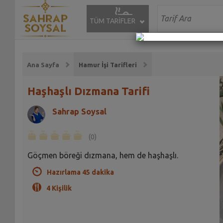
TÜM TARİFLER
Ana Sayfa
Hamur İşi Tarifleri
Haşhaşlı Dızmana Tarifi
Sahrap Soysal
(0)
Göçmen böreği dızmana, hem de haşhaşlı.
Hazırlama 45 dakika
4 Kişilik