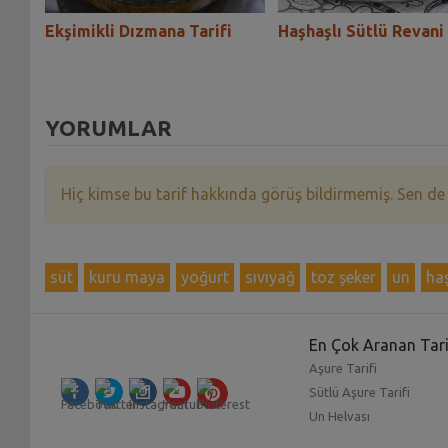
a
Ekşimikli Dızmana Tarifi
Haşhaşlı Sütlü Revani 
YORUMLAR
Hiç kimse bu tarif hakkında görüş bildirmemiş. Sen de
süt
kuru maya
yoğurt
sıvıyağ
toz şeker
un
ha
En Çok Aranan Tari
Aşure Tarifi
Sütlü Aşure Tarifi
Un Helvası