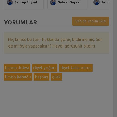
Sahrap Soysal
Sahrap Soysal
Sahrap So
YORUMLAR
Sen de Yorum Ekle
Hiç kimse bu tarif hakkında görüş bildirmemiş. Sen
de mi öyle yapacaksın? Haydi görüşünü bildir:)
Limon Jölesi
diyet yoğurt
diyet tatlandırıcı
limon kabuğu
haşhaş
çilek