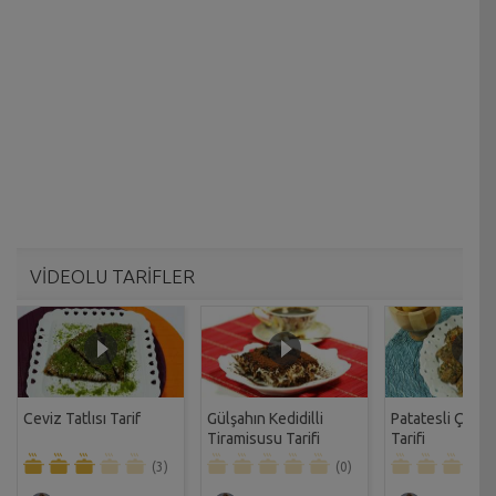
VİDEOLU TARİFLER
Ceviz Tatlısı Tarif
Gülşahın Kedidilli
Patatesli Çıtır 
Tiramisusu Tarifi
Tarifi
(3)
(0)