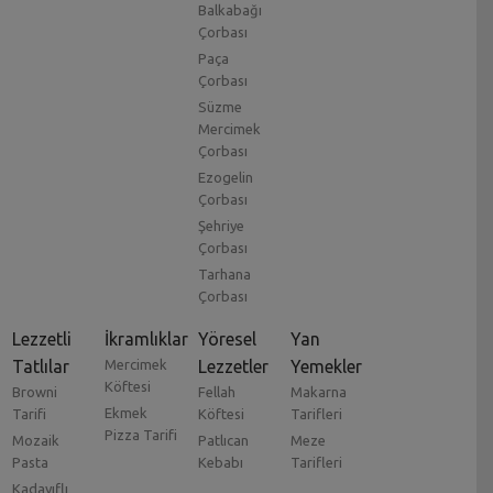
Balkabağı
Çorbası
Paça
Çorbası
Süzme
Mercimek
Çorbası
Ezogelin
Çorbası
Şehriye
Çorbası
Tarhana
Çorbası
Lezzetli
İkramlıklar
Yöresel
Yan
Tatlılar
Mercimek
Lezzetler
Yemekler
Köftesi
Browni
Fellah
Makarna
Ekmek
Tarifi
Köftesi
Tarifleri
Pizza Tarifi
Mozaik
Patlıcan
Meze
Pasta
Kebabı
Tarifleri
Kadayıflı