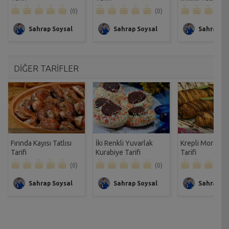
(0)
(0)
Sahrap Soysal
Sahrap Soysal
Sahrap So
DİĞER TARİFLER
Fırında Kayısı Tatlısı
İki Renkli Yuvarlak
Krepli Mora Tatl
Tarifi
Kurabiye Tarifi
Tarifi
(0)
(0)
Sahrap Soysal
Sahrap Soysal
Sahrap So