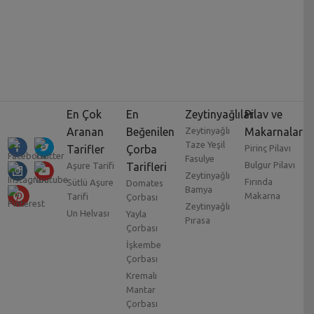
En Çok
En
Zeytinyağlılar
Pilav ve
Aranan
Beğenilen
Zeytinyağlı
Makarnalar
Taze Yeşil
Tarifler
Çorba
Pirinç Pilavı
Fasulye
Bulgur Pilavı
Aşure Tarifi
Tarifleri
Zeytinyağlı
Fırında
Sütlü Aşure
Domates
Bamya
Makarna
Tarifi
Çorbası
Zeytinyağlı
Un Helvası
Yayla
Pırasa
Çorbası
İşkembe
Çorbası
Kremalı
Mantar
Çorbası