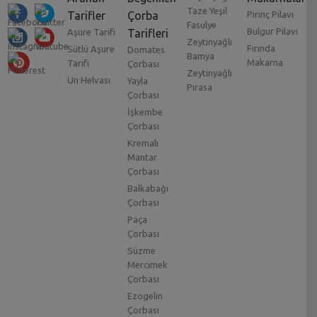
Taze Yeşil
Tarifler
Çorba
Pirinç Pilavı
Fasulye
Bulgur Pilavı
Aşure Tarifi
Tarifleri
Zeytinyağlı
Fırında
Sütlü Aşure
Domates
Bamya
Makarna
Tarifi
Çorbası
Zeytinyağlı
Un Helvası
Yayla
Pırasa
Çorbası
İşkembe
Çorbası
Kremalı
Mantar
Çorbası
Balkabağı
Çorbası
Paça
Çorbası
Süzme
Mercimek
Çorbası
Ezogelin
Çorbası