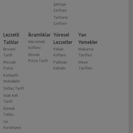
Şehriye
Çorbası
Tarhana
Çorbası
Lezzetli
İkramlıklar
Yöresel
Yan
Tatlılar
Mercimek
Lezzetler
Yemekler
Köftesi
Browni
Fellah
Makarna
Ekmek
Tarifi
Köftesi
Tarifleri
Pizza Tarifi
Mozaik
Patlıcan
Meze
Pasta
Kebabı
Tarifleri
Kadayıflı
Muhallebi
Sütlaç Tarifi
Islak Kek
Tarifi
Etimek
Tatlısı
Un
Kurabiyesi