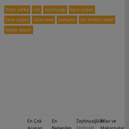
hazır yufka
süt
zeytinyağı
kuru soğan
taze soğan
taze nane
yumurta
toz kırmızı biber
beyaz peynir
En Çok
En
Zeytinyağlılar
Pilav ve
Aranan
Beğenilen
Zeytinyağlı
Makarnalar