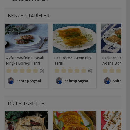
BENZER TARİFLER
Ayfer Yavi'nin Pırasalı
Laz Böreği-Krem Pita
Patlıcanlı Kıyma
Pırışka Böreği Tarifi
Tarifi
Adana Böreği Ta
(0)
(0)
Sahrap Soysal
Sahrap Soysal
Sahrap So
DİĞER TARİFLER