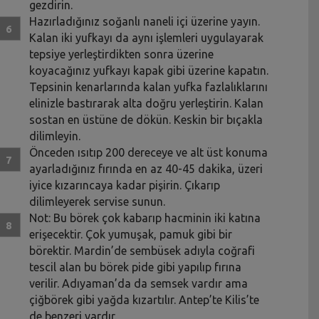
gezdirin.
Hazırladığınız soğanlı naneli içi üzerine yayın.
Kalan iki yufkayı da aynı işlemleri uygulayarak
tepsiye yerleştirdikten sonra üzerine
koyacağınız yufkayı kapak gibi üzerine kapatın.
Tepsinin kenarlarında kalan yufka fazlalıklarını
elinizle bastırarak alta doğru yerleştirin. Kalan
sostan en üstüne de dökün. Keskin bir bıçakla
dilimleyin.
Önceden ısıtıp 200 dereceye ve alt üst konuma
ayarladığınız fırında en az 40-45 dakika, üzeri
iyice kızarıncaya kadar pişirin. Çıkarıp
dilimleyerek servise sunun.
Not: Bu börek çok kabarıp hacminin iki katına
erişecektir. Çok yumuşak, pamuk gibi bir
börektir. Mardin’de sembüsek adıyla coğrafi
tescil alan bu börek pide gibi yapılıp fırına
verilir. Adıyaman’da da semsek vardır ama
çiğbörek gibi yağda kızartılır. Antep’te Kilis’te
de benzeri vardır.