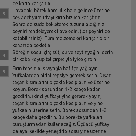
de katıp karıştırın.
Tavadaki börek harcı ılık hale gelince üzerine
beş adet yumurtayı kırıp hızlıca karıştırın.
Sonra da suda bekleterek tuzunu aldığınız
peyniri rendeleyerek ilave edin. (lor peyniri de
katabilirsiniz) Tüm malzemeleri karıştırıp bir
kenarrda bekletin.
Böreğin sosu için; süt, su ve zeytinyağını derin
bir kaba koyup tel çırpıcıyla iyice çırpın.
Fırın tepsinini sıvıyağla hafifçe yağlayın.
Yufkalardan birini tepsiye gererek serin. Dışarı
taşan kısımlarını bıçakla kesip alın ve üzerine
koyun. Börek sosundan 1-2 kepçe kadar
gezdirin. İkinci yufkayı yine gererek yayın,
taşan kısımlarını bıçakla kesip alın ve yine
yufkanın üzerine serin. Börek sosundan 1-2
kepçe daha gezdirin. Bu börekte yufkaları
buruşturmadan kullanacağız. Üçüncü yufkayı
da aynı şekilde yerleştirip sosu yine üzerine