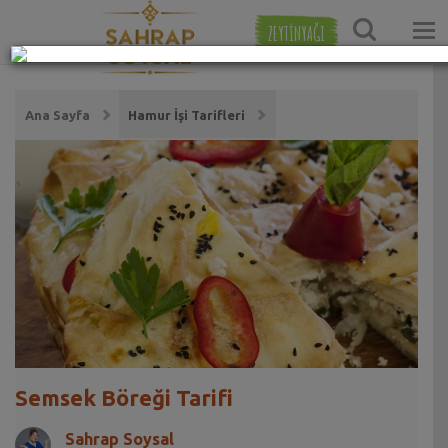
ZEYTİNYAĞI
Ana Sayfa
Hamur İşi Tarifleri
Semsek Böreği Tarifi
Sahrap Soysal