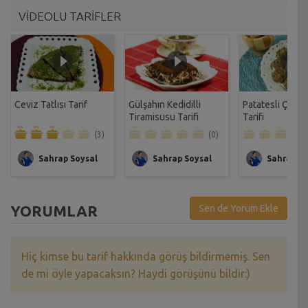
VİDEOLU TARİFLER
Ceviz Tatlısı Tarif
Gülşahın Kedidilli
Patatesli Çıtır 
Tiramisusu Tarifi
Tarifi
(3)
(0)
Sahrap Soysal
Sahrap Soysal
Sahrap So
YORUMLAR
Sen de Yorum Ekle
Hiç kimse bu tarif hakkında görüş bildirmemiş. Sen
de mi öyle yapacaksın? Haydi görüşünü bildir:)