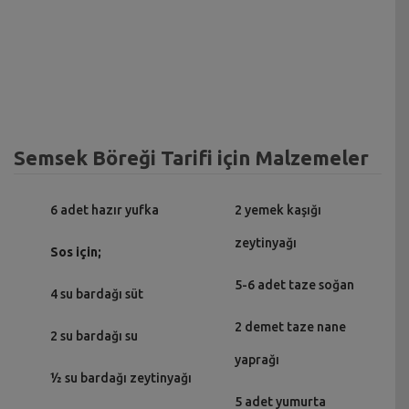
Semsek Böreği Tarifi için Malzemeler
6 adet hazır yufka
2 yemek kaşığı
zeytinyağı
Sos için;
5-6 adet taze soğan
4 su bardağı süt
2 demet taze nane
2 su bardağı su
yaprağı
½ su bardağı zeytinyağı
5 adet yumurta