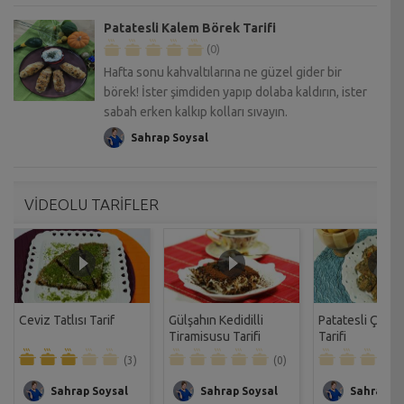
Patatesli Kalem Börek Tarifi
(0)
Hafta sonu kahvaltılarına ne güzel gider bir
börek! İster şimdiden yapıp dolaba kaldırın, ister
sabah erken kalkıp kolları sıvayın.
Sahrap Soysal
VİDEOLU TARİFLER
Ceviz Tatlısı Tarif
Gülşahın Kedidilli
Patatesli Çıtır 
Tiramisusu Tarifi
Tarifi
(3)
(0)
Sahrap Soysal
Sahrap Soysal
Sahrap So