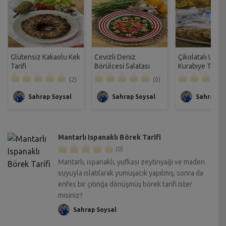
Glütensiz Kakaolu Kek
Cevizli Deniz
Çikolatalı Unsu
Tarifi
Börülcesi Salatası
Kurabiye Tarifi
Tarifi
(2)
(0)
Sahrap Soysal
Sahrap Soysal
Sahrap So
Mantarlı Ispanaklı Börek Tarifi
(0)
Mantarlı, ıspanaklı, yufkası zeytinyağı ve maden
suyuyla ıslatılarak yumuşacık yapılmış, sonra da
enfes bir çıtırığa dönüşmüş börek tarifi ister
misiniz?
Sahrap Soysal