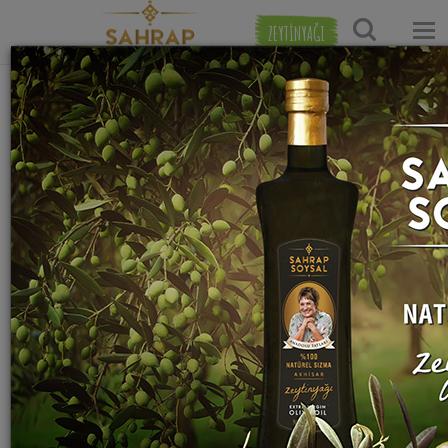
ZEYTİNYAĞI
Ana Sayfa
Hamur İşi Tarifleri
Börek Tarifleri
Patatesli
Ispanaklı
Peynirli
Kıymalı
Börek
Börek
Börek
Börek
Tarifleri
Tarifleri
Tarifleri
Tarifleri