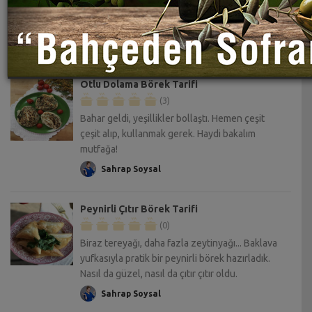
Otlu Dolama Börek Tarifi
(3)
Bahar geldi, yeşillikler bollaştı. Hemen çeşit
çeşit alıp, kullanmak gerek. Haydi bakalım
mutfağa!
Sahrap Soysal
Peynirli Çıtır Börek Tarifi
(0)
Biraz tereyağı, daha fazla zeytinyağı... Baklava
yufkasıyla pratik bir peynirli börek hazırladık.
Nasıl da güzel, nasıl da çıtır çıtır oldu.
Sahrap Soysal