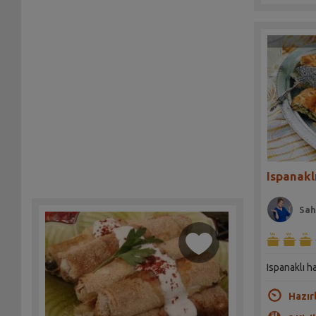
Ispanakl
Sah
Ispanaklı ha
Hazır