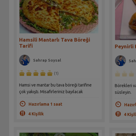
Hamsili Mantarlı Tava Böreği
Tarifi
Peynirli
Sahrap Soysal
Sah
(1)
Hamsi ve mantar bu tava böreği tarifine
Börekleri v
çok yakıştı. Misafirleriniz bayılacak
süsleyin.
Hazırlama 1 saat
Hazır
4 Kişilik
4 Kişil