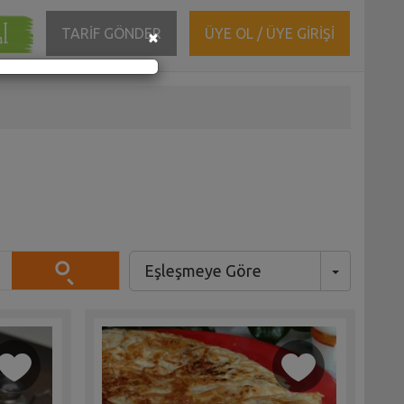
ĞI
Close
TARİF GÖNDER
ÜYE OL / ÜYE GİRİŞİ
×
Eşleşmeye Göre
Toggle Dr