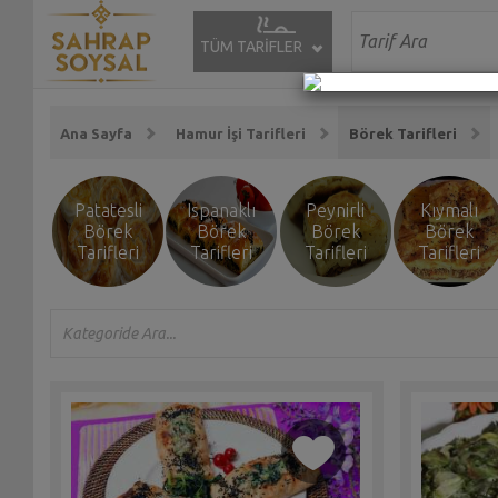
TÜM TARİFLER
Ana Sayfa
Hamur İşi Tarifleri
Börek Tarifleri
Patatesli
Ispanaklı
Peynirli
Kıymalı
Börek
Börek
Börek
Börek
Tarifleri
Tarifleri
Tarifleri
Tarifleri