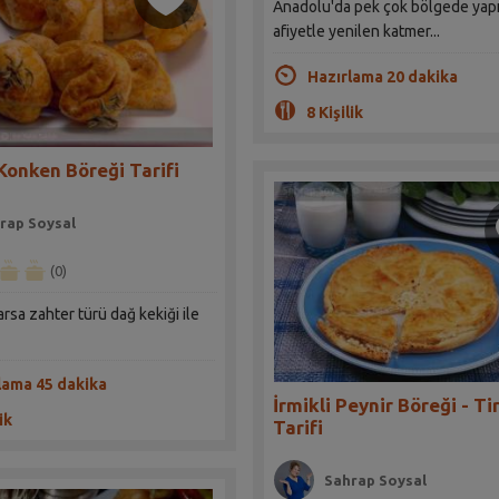
Anadolu'da pek çok bölgede yapı
afiyetle yenilen katmer...
Hazırlama 20 dakika
8 Kişilik
 Konken Böreği Tarifi
rap Soysal
(0)
arsa zahter türü dağ kekiği ile
lama 45 dakika
İrmikli Peynir Böreği - Ti
ik
Tarifi
Sahrap Soysal