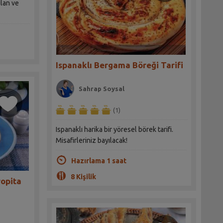
lan ve
Ispanaklı Bergama Böreği Tarifi
Sahrap Soysal
(1)
Ispanaklı harika bir yöresel börek tarifi.
Misafirleriniz bayılacak!
Hazırlama 1 saat
8 Kişilik
ropita