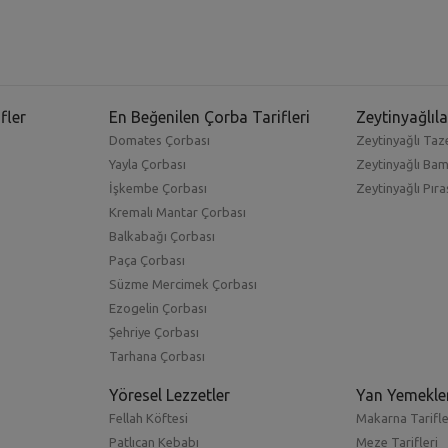
nden olan
börek tarifleri
bölümümüzde en farklı tatları prati
yufka ile üretilen birçok farklı çeşitle çay saatlerinde doyurucu 
i sunumlar yapmanızı mümkün kılan Sahrap Soysal tarifleri 
fler
En Beğenilen Çorba Tarifleri
Zeytinyağlıla
acak konuklarınızın ağzını açık bırakacak olan tatlar yaratabili
Domates Çorbası
Zeytinyağlı Taze
z yeni lezzetlerle donanmış olacak.
Yayla Çorbası
Zeytinyağlı Ba
İşkembe Çorbası
Zeytinyağlı Pıra
edilen börek çeşitleri ile evinizde kolay bir şekilde
börek ha
Kremalı Mantar Çorbası
ilirsiniz.
Balkabağı Çorbası
Paça Çorbası
zde hamur açma tekniklerini ve börek sarmayı görüntülü olarak i
Süzme Mercimek Çorbası
eri
ile memnun kalacağınız birçok tarife imza atabilirsiniz.
Ezogelin Çorbası
Şehriye Çorbası
ika en güzel yemekleri yapmayı öğrenebileceğiniz Sahrap Soysal 
Tarhana Çorbası
Yöresel Lezzetler
Yan Yemekle
leri
ile birkaç saat içinde istediğiniz ikramı yapabilirsiniz.
Ev 
Fellah Köftesi
Makarna Tarifle
niğini öğrenebilecek.
Değişik börek tarifleri
ile
börek nasıl y
Patlıcan Kebabı
Meze Tarifleri