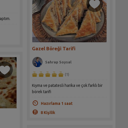
yaptım.
Gazel Böreği Tarifi
Sahrap Soysal
(1)
Kıyma ve patatesli harika ve çok farklı bir
börek tarifi
Hazırlama 1 saat
8 Kişilik