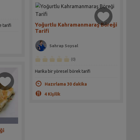
Yoğurtlu Kahramanmaraş Böreği
 tarifi
Tarifi
Sahrap Soysal
(0)
Harika bir yöresel börek tarifi
Hazırlama 30 dakika
4 Kişilik
ği