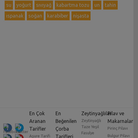
su
yoğurt
sıvıyağ
kabartma tozu
un
tahin
ıspanak
soğan
karabiber
nişasta
En Çok
En
Zeytinyağlılar
Pilav ve
Aranan
Beğenilen
Zeytinyağlı
Makarnalar
Taze Yeşil
Tarifler
Çorba
Pirinç Pilavı
Fasulye
Bulgur Pilavı
Aşure Tarifi
Tarifleri