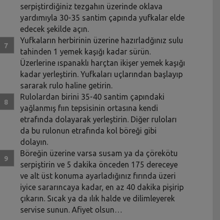
serpiştirdiğiniz tezgahın üzerinde oklava
yardımıyla 30-35 santim çapında yufkalar elde
edecek şekilde açın.
Yufkaların herbirinin üzerine hazırladğınız sulu
tahinden 1 yemek kaşığı kadar sürün.
Üzerlerine ıspanaklı harçtan ikişer yemek kaşığı
kadar yerleştirin. Yufkaları uçlarından başlayıp
sararak rulo haline getirin.
Rulolardan birini 35-40 santim çapındaki
yağlanmış fıın tepsisinin ortasına kendi
etrafında dolayarak yerleştirin. Diğer ruloları
da bu rulonun etrafında kol böreği gibi
dolayın.
Böreğin üzerine varsa susam ya da çörekötu
serpiştirin ve 5 dakika önceden 175 dereceye
ve alt üst konuma ayarladığınız fırında üzeri
iyice sararıncaya kadar, en az 40 dakika pişirip
çıkarın. Sıcak ya da ılık halde ve dilimleyerek
servise sunun. Afiyet olsun…