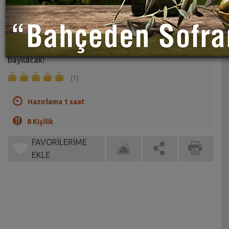
Ispanaklı Bergama Böreği Tarifi
Sahrap Soysal
Ispanaklı harika bir yöresel börek tarifi. Misafirleriniz
bayılacak!
(1)
Hazırlama 1 saat
8 Kişilik
FAVORİLERİME
EKLE