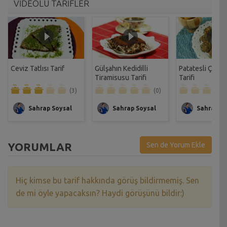
VİDEOLU TARİFLER
Ceviz Tatlısı Tarif
Gülşahın Kedidilli
Patatesli Çıtır 
Tiramisusu Tarifi
Tarifi
(3)
(0)
Sahrap Soysal
Sahrap Soysal
Sahrap So
YORUMLAR
Sen de Yorum Ekle
Hiç kimse bu tarif hakkında görüş bildirmemiş. Sen
de mi öyle yapacaksın? Haydi görüşünü bildir:)