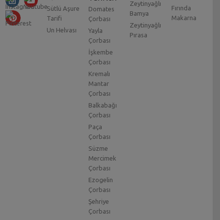
Zeytinyağlı
Fırında
Sütlü Aşure
Domates
Bamya
Makarna
Tarifi
Çorbası
Zeytinyağlı
Un Helvası
Yayla
Pırasa
Çorbası
İşkembe
Çorbası
Kremalı
Mantar
Çorbası
Balkabağı
Çorbası
Paça
Çorbası
Süzme
Mercimek
Çorbası
Ezogelin
Çorbası
Şehriye
Çorbası