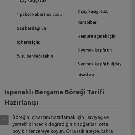
1 çay kaşığı tuz
2 çay kaşığı tuz,
1 paket kabartma tozu
karabiber
5 su bardağı un
Hamuru açmak için;
İç harcı için;
3 yemek kaşığı un
½ su bardağı tahin
3 yemek kaşığı buğday
nişastası
Ispanaklı Bergama Böreği Tarifi
Hazırlanışı
Böreğin iç harcını hazırlamak için ; sıvıyağ ve
yemeklik incecik doğradığınız soğanları orta
boy bir tencereye koyun. Orta ısılı ateşte, tahta