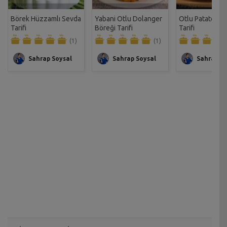
Börek Hüzzamlı Sevda
Yabani Otlu Dolanger
Otlu Patatesli 
Tarifi
Böreği Tarifi
Tarifi
(1)
(1)
Sahrap Soysal
Sahrap Soysal
Sahrap So