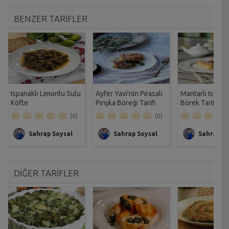
BENZER TARİFLER
Ispanaklı Limonlu Sulu
Ayfer Yavi'nin Pırasalı
Mantarlı Ispana
Köfte
Pırışka Böreği Tarifi
Börek Tarifi
(0)
(0)
Sahrap Soysal
Sahrap Soysal
Sahrap So
DİĞER TARİFLER