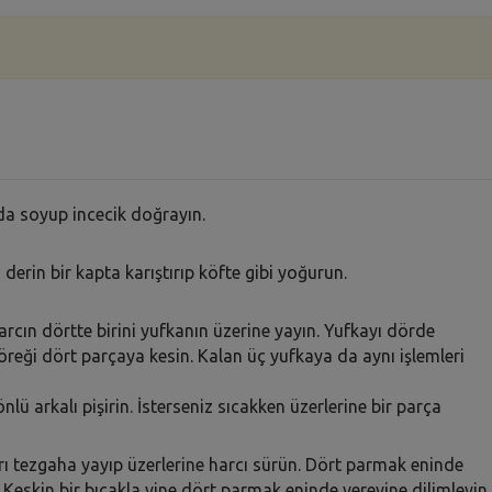
da soyup incecik doğrayın.
derin bir kapta karıştırıp köfte gibi yoğurun.
arcın dörtte birini yufkanın üzerine yayın. Yufkayı dörde
öreği dört parçaya kesin. Kalan üç yufkaya da aynı işlemleri
nlü arkalı pişirin. İsterseniz sıcakken üzerlerine bir parça
arı tezgaha yayıp üzerlerine harcı sürün. Dört parmak eninde
Keskin bir bıçakla yine dört parmak eninde verevine dilimleyin.