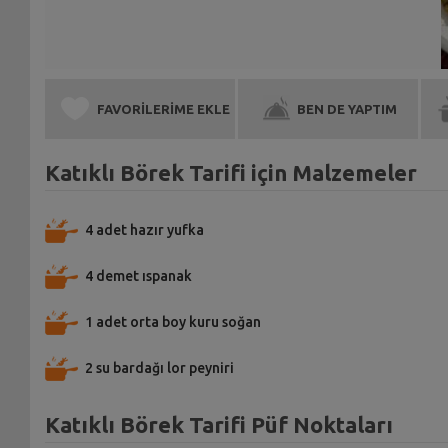
FAVORİLERİME EKLE
BEN DE YAPTIM
Katıklı Börek Tarifi için Malzemeler
4 adet hazır yufka
4 demet ıspanak
1 adet orta boy kuru soğan
2 su bardağı lor peyniri
Katıklı Börek Tarifi Püf Noktaları