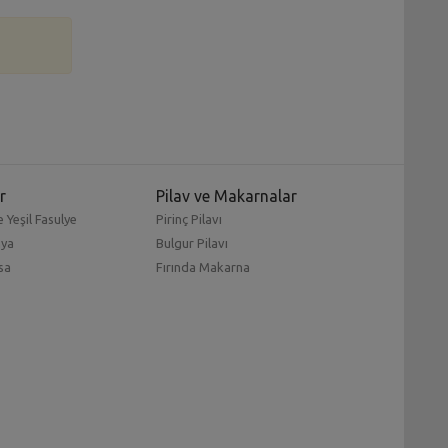
r
Pilav ve Makarnalar
 Yeşil Fasulye
Pirinç Pilavı
mya
Bulgur Pilavı
sa
Fırında Makarna