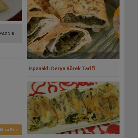
 YAZDIR
Ispanaklı Derya Börek Tarifi
ktası Ekle