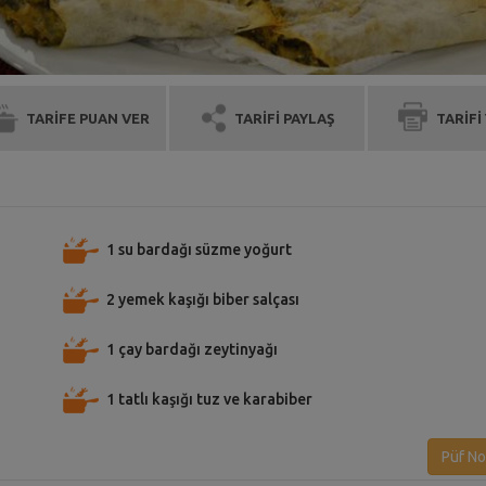
TARİFE PUAN VER
TARİFİ PAYLAŞ
TARİFİ
1 su bardağı süzme yoğurt
2 yemek kaşığı biber salçası
1 çay bardağı zeytinyağı
1 tatlı kaşığı tuz ve karabiber
Püf No