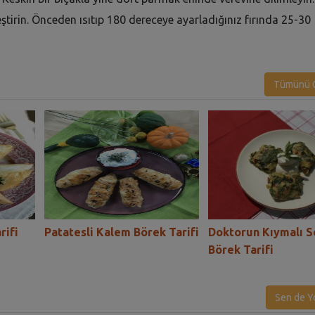
rleştirin. Önceden ısıtıp 180 dereceye ayarladığınız fırında 25-30
Tümünü G
rifi
Patatesli Kalem Börek Tarifi
Doktorun Kıymalı S
Börek Tarifi
Sen de Y