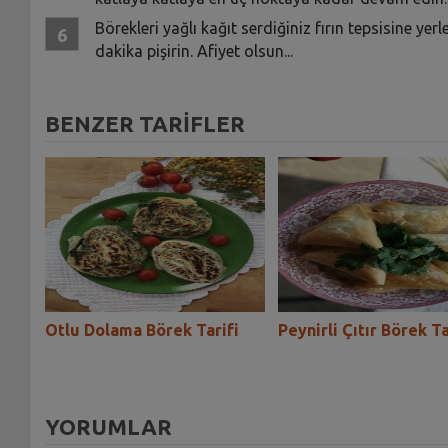
Börekleri yağlı kağıt serdiğiniz fırın tepsisine ye
dakika pişirin. Afiyet olsun...
BENZER TARİFLER
Otlu Dolama Börek Tarifi
Peynirli Çıtır Börek Ta
YORUMLAR