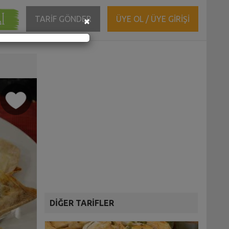
ĞI
Close
TARİF GÖNDER
ÜYE OL / ÜYE GİRİŞİ
×
DİĞER TARİFLER