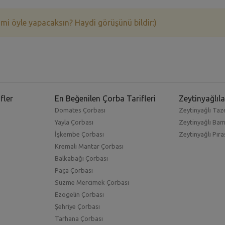
 mi öyle yapacaksın? Haydi görüşünü bildir:)
fler
En Beğenilen Çorba Tarifleri
Zeytinyağlıla
Domates Çorbası
Zeytinyağlı Taze
Yayla Çorbası
Zeytinyağlı Ba
İşkembe Çorbası
Zeytinyağlı Pıra
Kremalı Mantar Çorbası
Balkabağı Çorbası
Paça Çorbası
Süzme Mercimek Çorbası
Ezogelin Çorbası
Şehriye Çorbası
Tarhana Çorbası