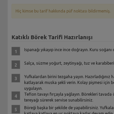
Hiç kimse bu tarif hakkında püf noktası bildirmemiş.
Katıklı Börek Tarifi Hazırlanışı
Ispanağı yıkayıp ince ince doğrayın. Kuru soğanı 
Salça, süzme yoğurt, zeytinyağı, tuz ve karabiberi 
Yufkalardan birini tezgaha yayın. Hazırladığınız h
katlayarak muska şekli verin. Kolay pişmesi için b
uygulayın.
Teflon tavayı fırçayla yağlayın. Börekleri tavada ö
tereyağı sürerek servise sunabilirsiniz.
Böreği başka bir şekilde de yapabilirsiniz. Yufkal
katlaya katlaya en uç noktaya kadar devam edin. 