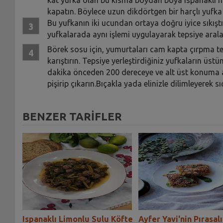
kapatın. Böylece uzun dikdörtgen bir harçlı yufka
Bu yufkanın iki ucundan ortaya doğru iyice sıkıştı
yufkalarada aynı işlemi uygulayarak tepsiye ara
Börek sosu için, yumurtaları cam kapta çırpma teli
karıştırın. Tepsiye yerleştirdiğiniz yufkaların üstü
dakika önceden 200 dereceye ve alt üst konuma ay
pişirip çıkarın.Bıçakla yada elinizle dilimleyerek s
BENZER TARİFLER
i
Ispanaklı Limonlu Sulu Köfte
Ayfer Yavi'nin Pırasalı