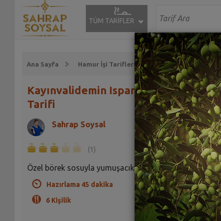
TÜM TARİFLER
Ana Sayfa
Hamur İşi Tarifleri
Börek Tarifleri
Kayınvalidemin Ispanaklı Böreği
Tarifi
Sahrap Soysal
(1)
Özel börek sosuyla yumuşacık oluyor bu börek.
Hazırlama 45 dakika
6 Kişilik