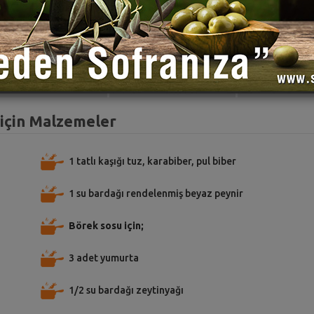
TARİFE PUAN VER
TARİFİ PAYLAŞ
TARİFİ
 için Malzemeler
1 tatlı kaşığı tuz, karabiber, pul biber
1 su bardağı rendelenmiş beyaz peynir
Börek sosu için;
3 adet yumurta
1/2 su bardağı zeytinyağı