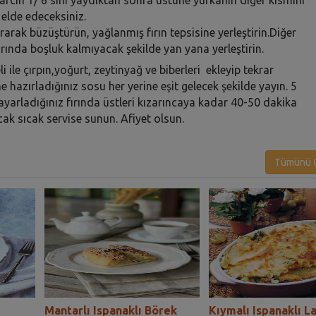
 elde edeceksiniz.
rarak büzüştürün, yağlanmış fırın tepsisine yerleştirin.Diğer
larında boşluk kalmıyacak şekilde yan yana yerleştirin.
 ile çırpın,yoğurt, zeytinyağ ve biberleri ekleyip tekrar
ne hazırladığınız sosu her yerine eşit gelecek şekilde yayın. 5
arladığınız fırında üstleri kızarıncaya kadar 40-50 dakika
ıcak sıcak servise sunun. Afiyet olsun.
Tümünü G
Mantarlı Ispanaklı Börek
Kıymalı Ispanaklı L