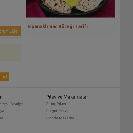
Tarifi
Ispanaklı Sac Böreği Tarifi
orum Ekle
ğurt
r
Pilav ve Makarnalar
 Yeşil Fasulye
Pirinç Pilavı
mya
Bulgur Pilavı
sa
Fırında Makarna