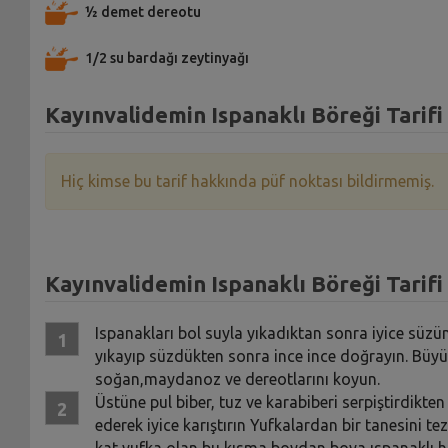
½ demet dereotu
1/2 su bardağı zeytinyağı
Kayınvalidemin Ispanaklı Böreği Tarifi
Hiç kimse bu tarif hakkında püf noktası bildirmemiş.
Kayınvalidemin Ispanaklı Böreği Tarifi 
Ispanakları bol suyla yıkadıktan sonra iyice süz
yıkayıp süzdükten sonra ince ince doğrayın. Büyük
soğan,maydanoz ve dereotlarını koyun.
Üstüne pul biber, tuz ve karabiberi serpiştirdikte
ederek iyice karıştırın Yufkalardan bir tanesini te
kat yufka olan bu kısma boydan boya ıspanaklı ha