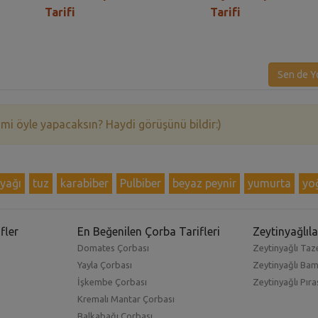
Tarifi
Tarifi
Sen de Y
 mi öyle yapacaksın? Haydi görüşünü bildir:)
nyağı
tuz
karabiber
Pulbiber
beyaz peynir
yumurta
yo
fler
En Beğenilen Çorba Tarifleri
Zeytinyağlıla
Domates Çorbası
Zeytinyağlı Taze
Yayla Çorbası
Zeytinyağlı Ba
İşkembe Çorbası
Zeytinyağlı Pıra
Kremalı Mantar Çorbası
Balkabağı Çorbası