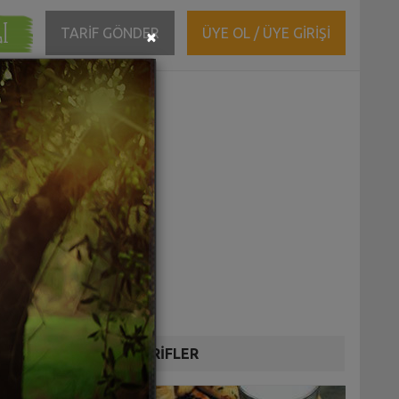
ĞI
Close
TARİF GÖNDER
ÜYE OL / ÜYE GİRİŞİ
×
DİĞER TARİFLER