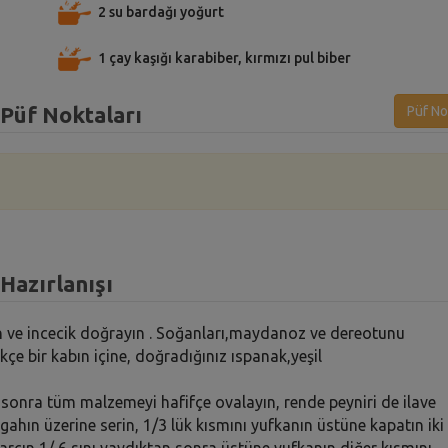
2 su bardağı yoğurt
1 çay kaşığı karabiber, kırmızı pul biber
 Püf Noktaları
Püf No
Hazırlanışı
ün ve incecik doğrayın . Soğanları,maydanoz ve dereotunu
çe bir kabın içine, doğradığınız ıspanak,yeşil
n sonra tüm malzemeyi hafifçe ovalayın, rende peyniri de ilave
zgahın üzerine serin, 1/3 lük kısmını yufkanın üstüne kapatın iki
rcın 1/ 6 sını yaydıktan sonra üstüne yufkanın diğer kısmını