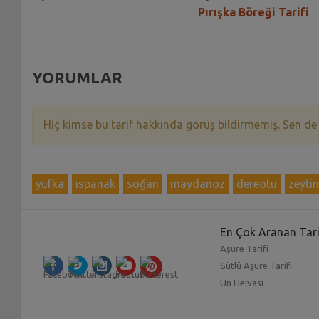
Pırışka Böreği Tarifi
YORUMLAR
Hiç kimse bu tarif hakkında görüş bildirmemiş. Sen de
yufka
ıspanak
soğan
maydanoz
dereotu
zeyti
En Çok Aranan Tari
Aşure Tarifi
Sütlü Aşure Tarifi
Un Helvası