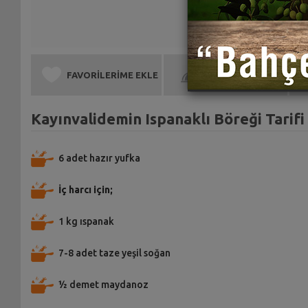
FAVORİLERİME EKLE
BEN DE YAPTIM
Kayınvalidemin Ispanaklı Böreği Tarifi
6 adet hazır yufka
İç harcı için;
1 kg ıspanak
7-8 adet taze yeşil soğan
½ demet maydanoz