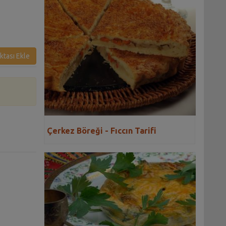
ktası Ekle
Çerkez Böreği - Fıccın Tarifi