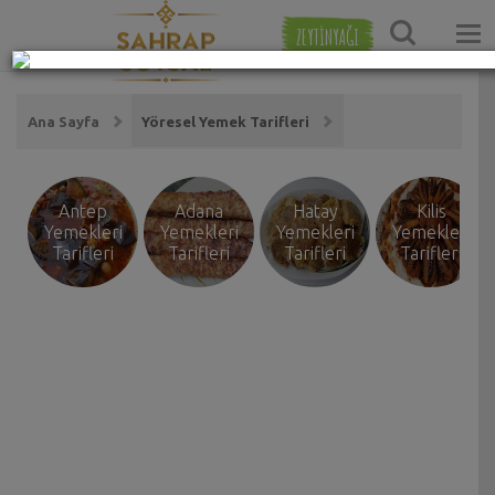
ZEYTİNYAĞI
Ana Sayfa
Yöresel Yemek Tarifleri
Antep
Adana
Hatay
Kilis
Yemekleri
Yemekleri
Yemekleri
Yemekleri
Tarifleri
Tarifleri
Tarifleri
Tarifleri