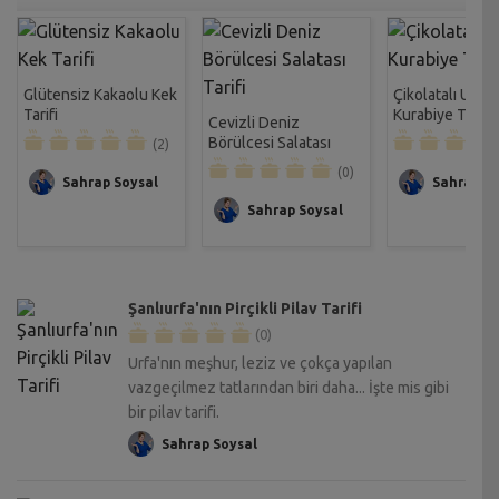
Glütensiz Kakaolu Kek
Çikolatalı Unsu
Tarifi
Kurabiye Tarifi
Cevizli Deniz
Börülcesi Salatası
(2)
Tarifi
(0)
Sahrap Soysal
Sahrap So
Sahrap Soysal
Şanlıurfa'nın Pirçikli Pilav Tarifi
(0)
Urfa'nın meşhur, leziz ve çokça yapılan
vazgeçilmez tatlarından biri daha... İşte mis gibi
bir pilav tarifi.
Sahrap Soysal