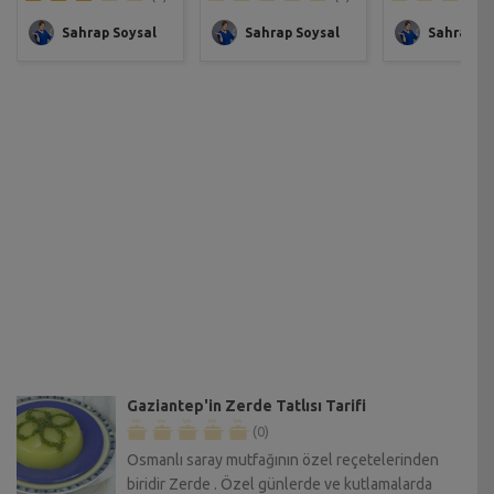
Sahrap Soysal
Sahrap Soysal
Sahrap So
Gaziantep'in Zerde Tatlısı Tarifi
(0)
Osmanlı saray mutfağının özel reçetelerinden
biridir Zerde . Özel günlerde ve kutlamalarda