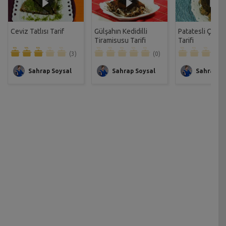
Ceviz Tatlısı Tarif
Gülşahın Kedidilli
Patatesli Çıtır 
Tiramisusu Tarifi
Tarifi
(3)
(0)
Sahrap Soysal
Sahrap Soysal
Sahrap So