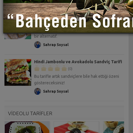
Acılı Tavuklu Sandviç Tarifi
(0)
Hem sandviç hem de acılı sevenler için harika
bir alternatif.
Sahrap Soysal
Hindi Jambonlu ve Avokadolu Sandviç Tarifi
(0)
Bu tarifle artık sandviçlere bile hak ettiği özeni
göstereceksiniz!
Sahrap Soysal
VİDEOLU TARİFLER