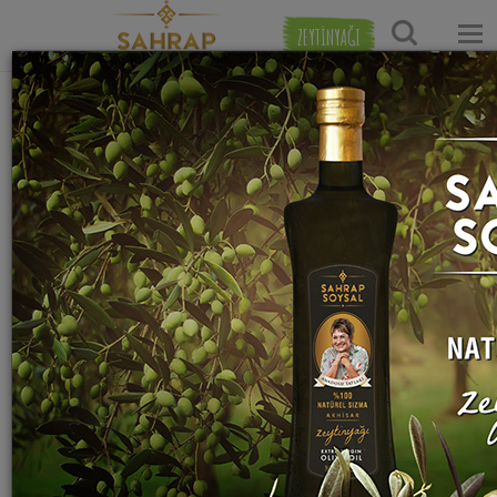
ZEYTİNYAĞI
Ana Sayfa
Kahvaltılık Tarifleri
Sandviç Tarifleri