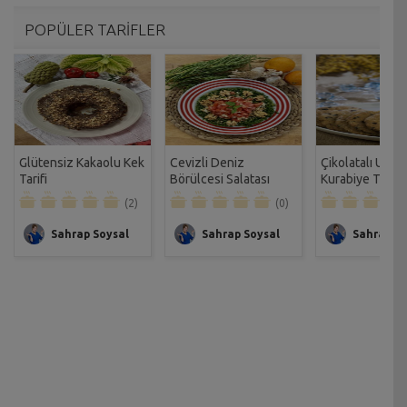
POPÜLER TARİFLER
Glütensiz Kakaolu Kek
Cevizli Deniz
Çikolatalı Unsu
Tarifi
Börülcesi Salatası
Kurabiye Tarifi
Tarifi
(2)
(0)
Sahrap Soysal
Sahrap Soysal
Sahrap So