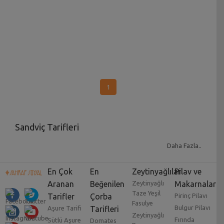
1
Sandviç Tarifleri
Sandviç
; hem kahvaltıdır hem öğle yemeği hem de
Daha Fazla..
akşam yemeği. Bazen ise sadece aç gözlülük yapıp
bir şeyler yemek istediğinizde başvuracağınız lezzet
En Çok
En
Zeytinyağlılar
Pilav ve
cümbüşü. Pratik, ekonomik, kolayca
Aranan
Beğenilen
Zeytinyağlı
Makarnalar
Taze Yeşil
hazırlayabileceğiniz sandviç tarifleri damaklar için
Tarifler
Çorba
Pirinç Pilavı
Fasulye
ayrı bir şeydir. Çayın yanına, kahvenin yanına,
Bulgur Pilavı
Aşure Tarifi
Tarifleri
Zeytinyağlı
acıktığınız her vakte uyum sağlayan sandviç
Fırında
Sütlü Aşure
Domates