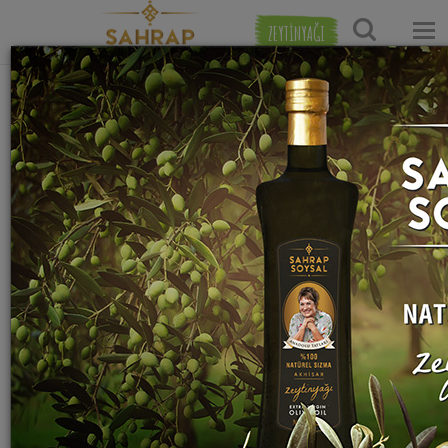
ZEYTİNYAĞI
Ana Sayfa
Tatlı Tarifleri
Kuru Pasta Tarifleri