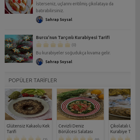
İsterseniz, uçlarını eritilmiş çikolataya da
batırabilirsiniz.
Sahrap Soysal
Burcu'nun Tarçınlı Kurabiyesi Tarifi
(0)
Bu kurabiyeler soğudukça kıvama gelir.
Sahrap Soysal
POPÜLER TARİFLER
Glütensiz Kakaolu Kek
Cevizli Deniz
Çikolatalı Unsu
Tarifi
Börülcesi Salatası
Kurabiye Tarifi
Tarifi
(2)
(0)