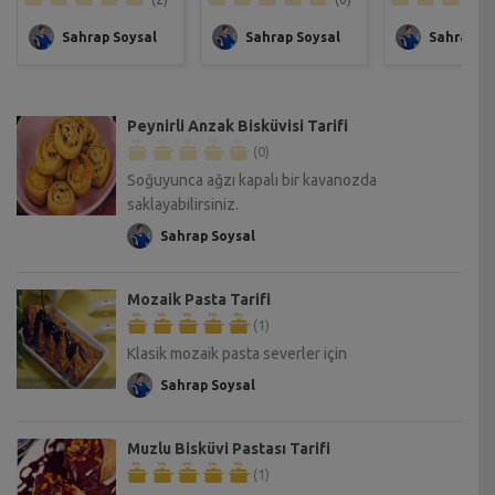
Sahrap Soysal
Sahrap Soysal
Sahrap So
Peynirli Anzak Bisküvisi Tarifi
(0)
Soğuyunca ağzı kapalı bir kavanozda
saklayabilirsiniz.
Sahrap Soysal
Mozaik Pasta Tarifi
(1)
Klasik mozaik pasta severler için
Sahrap Soysal
Muzlu Bisküvi Pastası Tarifi
(1)