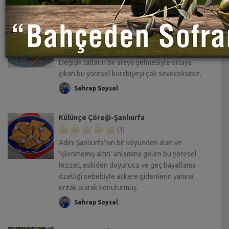
Susamlı Göbeklitepe Kurabiyesi Tarifi– Şanlıurfa
(0)
Pekmez, çörek oyu, tarçın, karanfil, muskat...
Değişik tatların bir araya gelmesiyle ortaya
çıkan bu yöresel kurabiyeyi çok seveceksiniz.
Sahrap Soysal
Külünçe Çöreği-Şanlıurfa
(1)
Adını Şanlıurfa’nın bir köyünden alan ve
'işlenmemiş altın' anlamına gelen bu yöresel
lezzet, eskiden doyurucu ve geç bayatlama
özelliği sebebiyle askere gidenlerin yanına
erzak olarak konulurmuş.
Sahrap Soysal