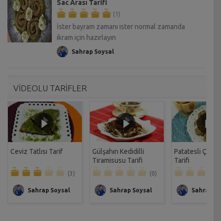
Sac Arası Tarifi
(1)
İster bayram zamanı ister normal zamanda
ikram için hazırlayın
Sahrap Soysal
VİDEOLU TARİFLER
Ceviz Tatlısı Tarif
Gülşahın Kedidilli
Patatesli Çıtır 
Tiramisusu Tarifi
Tarifi
(3)
(0)
Sahrap Soysal
Sahrap Soysal
Sahrap So