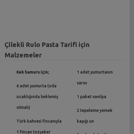
Çilekli Rulo Pasta Tarifi için
Malzemeler
Kek hamuru için;
1 adet yumurtanın
sarısı
6 adet yumurta (oda
sıcaklığında beklemiş
1 paket vanilya
olmalı)
2 tepeleme yemek
Türk kahvesi fincanıyla
kaşığı un
1 fincan tozşeker