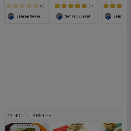
(0)
(1)
Sahrap Soysal
Sahrap Soysal
Sahrap So
VİDEOLU TARİFLER