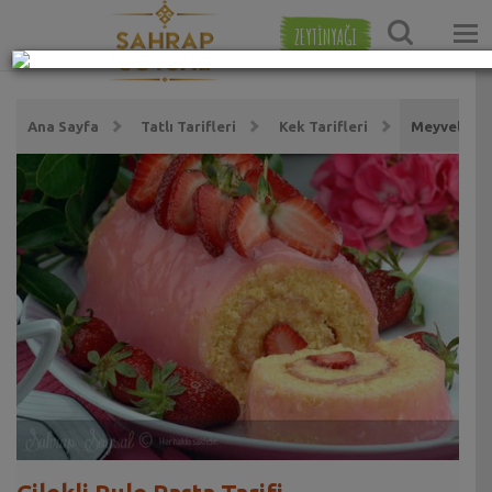
ZEYTİNYAĞI
Ana Sayfa
Tatlı Tarifleri
Kek Tarifleri
Meyveli Kek