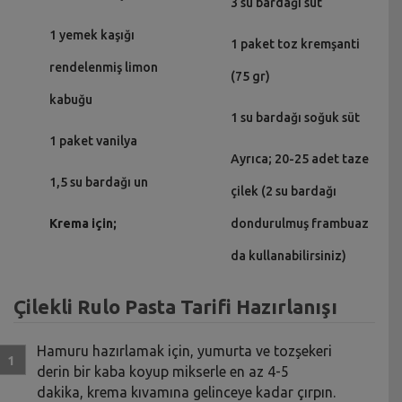
3 su bardağı süt
1 yemek kaşığı
1 paket toz kremşanti
rendelenmiş limon
(75 gr)
kabuğu
1 su bardağı soğuk süt
1 paket vanilya
Ayrıca; 20-25 adet taze
1,5 su bardağı un
çilek (2 su bardağı
Krema için;
dondurulmuş frambuaz
da kullanabilirsiniz)
Çilekli Rulo Pasta Tarifi Hazırlanışı
Hamuru hazırlamak için, yumurta ve tozşekeri
derin bir kaba koyup mikserle en az 4-5
dakika, krema kıvamına gelinceye kadar çırpın.