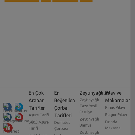
En Çok
En
Zeytinyağlılar
Pilav ve
Aranan
Beğenilen
Zeytinyağlı
Makarnalar
Taze Yeşil
Tarifler
Çorba
Pirinç Pilavı
Fasulye
Bulgur Pilavı
Aşure Tarifi
Tarifleri
Zeytinyağlı
Fırında
Sütlü Aşure
Domates
Bamya
Makarna
Tarifi
Çorbası
Zeytinyağlı