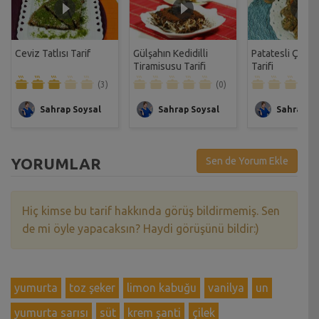
Ceviz Tatlısı Tarif
Gülşahın Kedidilli
Patatesli Çıtır 
Tiramisusu Tarifi
Tarifi
(3)
(0)
Sahrap Soysal
Sahrap Soysal
Sahrap So
YORUMLAR
Sen de Yorum Ekle
Hiç kimse bu tarif hakkında görüş bildirmemiş. Sen
de mi öyle yapacaksın? Haydi görüşünü bildir:)
yumurta
toz şeker
limon kabuğu
vanilya
un
yumurta sarısı
süt
krem şanti
çilek