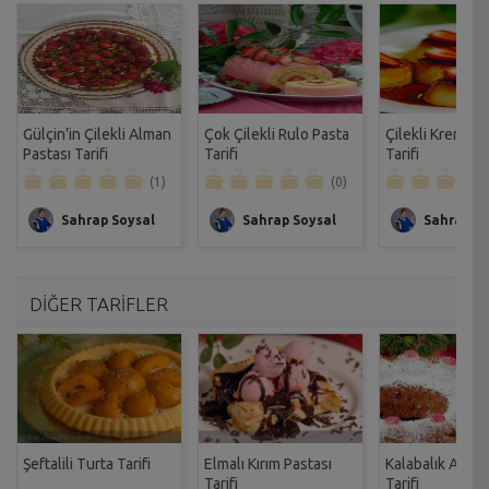
Gülçin’in Çilekli Alman
Çok Çilekli Rulo Pasta
Çilekli Krem Ka
Pastası Tarifi
Tarifi
Tarifi
(1)
(0)
Sahrap Soysal
Sahrap Soysal
Sahrap So
DİĞER TARİFLER
Şeftalili Turta Tarifi
Elmalı Kırım Pastası
Kalabalık Aile K
Tarifi
Tarifi