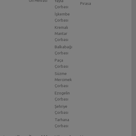
Un Helvası
Yayla
Pırasa
Çorbası
İşkembe
Çorbası
Kremalı
Mantar
Çorbası
Balkabağı
Çorbası
Paça
Çorbası
Süzme
Mercimek
Çorbası
Ezogelin
Çorbası
Şehriye
Çorbası
Tarhana
Çorbası