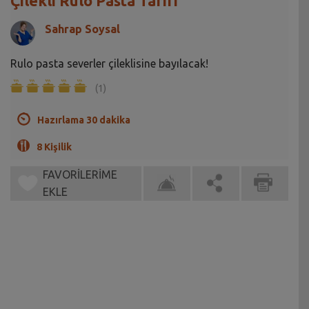
Çilekli Rulo Pasta Tarifi
Sahrap Soysal
Rulo pasta severler çileklisine bayılacak!
(1)
Hazırlama 30 dakika
8 Kişilik
FAVORİLERİME
EKLE