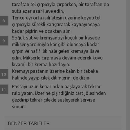
taraftan tel çırpıcıyla çırparken, bir taraftan da
sütü azar azar ilave edin.
Tencereyi orta ısılı ateşin üzerine koyup tel
çırpıcıyla sürekli karıştırarak kaynayıncaya
kadar pişirin ve ocaktan alın.
Soğuk süt ve kremşantiyi küçük bir kasede
mikser yardımıyla kar gibi oluncaya kadar
çırpın ve hafif ılık hale gelen kremaya ilave
edin. Mikserle çırpmaya devam ederek koyu
kıvamlı bir krema hazırlayın.
Kremayı pastanın üzerine kalın bir tabaka
halinde yayıp çilek dilimlerini de dizin.
Pastayı uzun kenarından başlayarak tekrar
rulo yapın. Üzerine pişirdiğiniz tart jölesinden
gezdirip tekrar çilekle süsleyerek servise
sunun.
BENZER TARİFLER