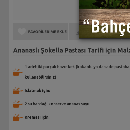
FAVORİLERİME EKLE
BEN DE YAPTIM
Ananaslı Şokella Pastası Tarifi için Ma
1 adet iki parçalı hazır kek (kakaolu ya da sade pastaba
kullanabilirsiniz)
Islatmak için:
2 su bardağı konserve ananas suyu
Kreması için: