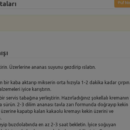
taları
Püf No
ışı
tirin. Üzerlerine ananas suyunu gezdirip ıslatın.
n bir kaba aktarıp mikserin orta hızıyla 1-2 dakika kadar çırpın
zemeleri iyice karıştırın.
bir servis tabağına yerleştirin. Hazırladığınız şokellalı kremanın
na sürün. 2-3 dilim ananası tavla zarı formunda doğrayıp kekin
ı üzerine kapatıp kalan kakaolu kremayı kekin üzerini ve
.
leyip buzdolabında en az 2-3 saat bekletin. İyice soğuyan