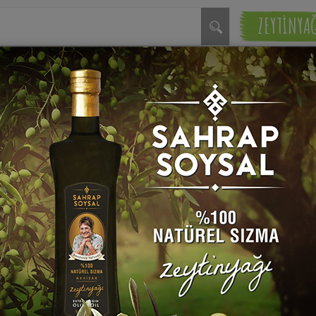
ZEYTİNYA
talı Kakaolu Kek Tarifleri