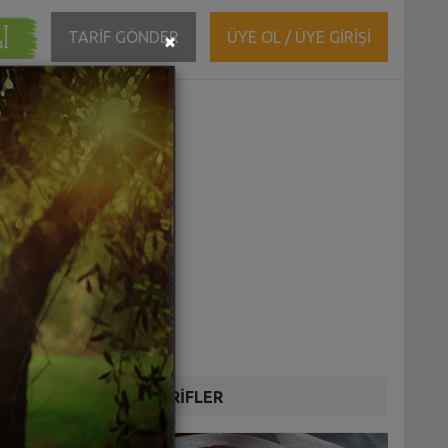
ĞI
Close
TARİF GÖNDER
ÜYE OL / ÜYE GİRİŞİ
×
DİĞER TARİFLER