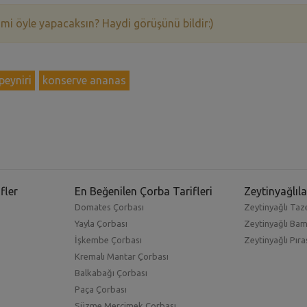
 mi öyle yapacaksın? Haydi görüşünü bildir:)
peyniri
konserve ananas
fler
En Beğenilen Çorba Tarifleri
Zeytinyağlıla
Domates Çorbası
Zeytinyağlı Taze
Yayla Çorbası
Zeytinyağlı Ba
İşkembe Çorbası
Zeytinyağlı Pıra
Kremalı Mantar Çorbası
Balkabağı Çorbası
Paça Çorbası
Süzme Mercimek Çorbası