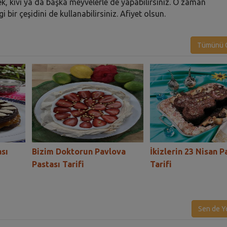
ek, kivi ya da başka meyvelerle de yapabilirsiniz. O zaman
 bir çeşidini de kullanabilirsiniz. Afiyet olsun.
Tümünü G
ası
Bizim Doktorun Pavlova
İkizlerin 23 Nisan P
Pastası Tarifi
Tarifi
Sen de Y