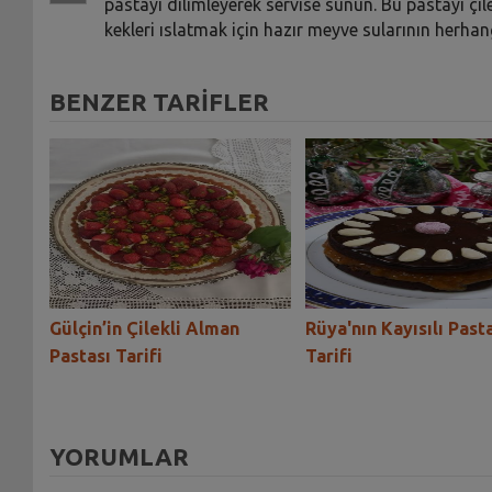
pastayı dilimleyerek servise sunun. Bu pastayı çil
kekleri ıslatmak için hazır meyve sularının herhangi
BENZER TARİFLER
stası
Gülçin’in Çilekli Alman
Rüya'nın Kayısılı Past
Pastası Tarifi
Tarifi
YORUMLAR