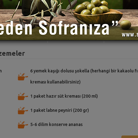
TARİFE PUAN VER
TARİFİ PAYLAŞ
TARİFİ
lzemeler
n
6 yemek kaşığı dolusu şokella (herhangi bir kakaolu f
kreması kullanabilirsiniz)
1 paket hazır süt kreması (200 ml)
1 paket labne peyniri (200 gr)
5-6 dilim konserve ananas