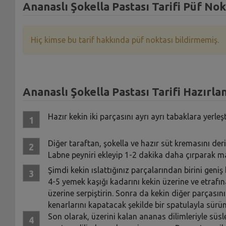
Ananaslı Şokella Pastası Tarifi Püf Nok
Hiç kimse bu tarif hakkında püf noktası bildirmemiş.
Ananaslı Şokella Pastası Tarifi Hazırlan
Hazır kekin iki parçasını ayrı ayrı tabaklara yerleş
Diğer taraftan, şokella ve hazır süt kremasını deri
Labne peyniri ekleyip 1-2 dakika daha çırparak mal
Şimdi kekin ıslattığınız parçalarından birini geniş 
4-5 yemek kaşığı kadarını kekin üzerine ve etrafı
üzerine serpiştirin. Sonra da kekin diğer parçasın
kenarlarını kapatacak şekilde bir spatulayla sürün
Son olarak, üzerini kalan ananas dilimleriyle süs