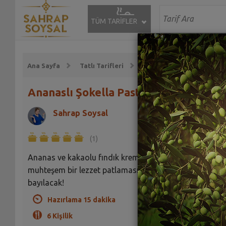
TÜM TARİFLER
Ana Sayfa
Tatlı Tarifleri
Kek Tarifleri
Çikola
Ananaslı Şokella Pastası Tarifi
Sahrap Soysal
(1)
Ananas ve kakaolu fındık kremasının buluştuğu
muhteşem bir lezzet patlaması! Özellikle çocuklar
bayılacak!
Hazırlama 15 dakika
6 Kişilik