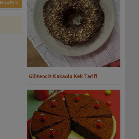
ktası Ekle
Glütensiz Kakaolu Kek Tarifi
.