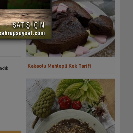
 YAZDIR
Kakaolu Mahlepli Kek Tarifi
ındık