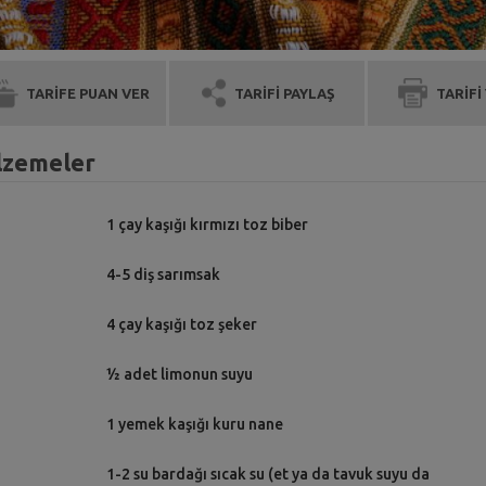
TARİFE PUAN VER
TARİFİ PAYLAŞ
TARİFİ
alzemeler
1 çay kaşığı kırmızı toz biber
4-5 diş sarımsak
4 çay kaşığı toz şeker
½ adet limonun suyu
1 yemek kaşığı kuru nane
1-2 su bardağı sıcak su (et ya da tavuk suyu da