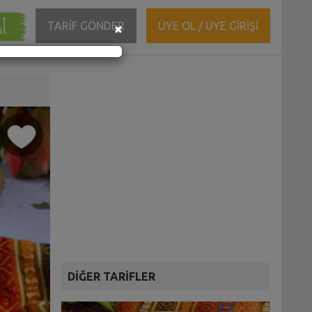
ĞI
Close
TARİF GÖNDER
ÜYE OL / ÜYE GİRİŞİ
×
DİĞER TARİFLER