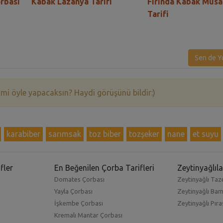
rbası
Kabak Lazanya Tarifi
Fırında Kabak Mus
Tarifi
Sen de Y
 mi öyle yapacaksın? Haydi görüşünü bildir:)
karabiber
sarımsak
toz biber
tozşeker
nane
et suyu
fler
En Beğenilen Çorba Tarifleri
Zeytinyağlıla
Domates Çorbası
Zeytinyağlı Taze
Yayla Çorbası
Zeytinyağlı Ba
İşkembe Çorbası
Zeytinyağlı Pıra
Kremalı Mantar Çorbası