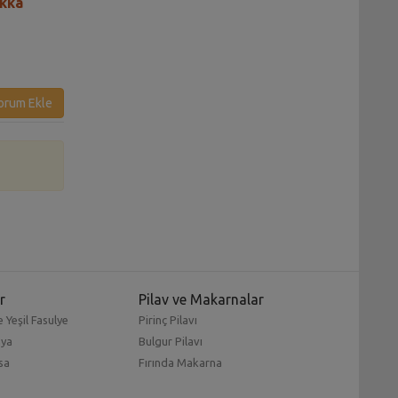
akka
Tam Buğday Unlu
Mercimekli Bulgu
Mercimekli Poğaça Tarifi
Tarifi
orum Ekle
r
Pilav ve Makarnalar
 Yeşil Fasulye
Pirinç Pilavı
mya
Bulgur Pilavı
sa
Fırında Makarna