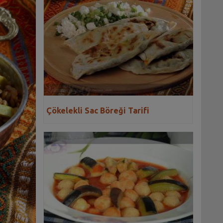
Çökelekli Sac Böreği Tarifi