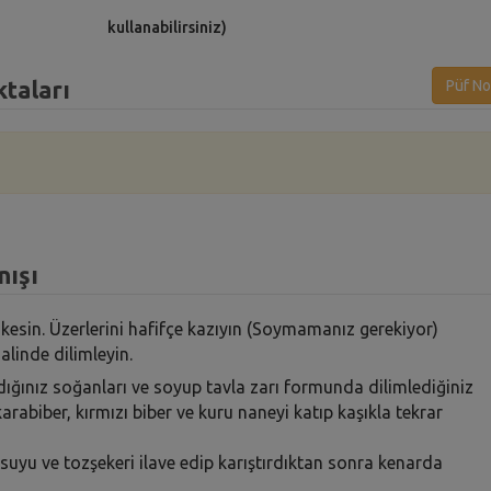
kullanabilirsiniz)
taları
Püf No
nışı
 kesin. Üzerlerini hafifçe kazıyın (Soymamanız gerekiyor)
alinde dilimleyin.
dığınız soğanları ve soyup tavla zarı formunda dilimlediğiniz
arabiber, kırmızı biber ve kuru naneyi katıp kaşıkla tekrar
suyu ve tozşekeri ilave edip karıştırdıktan sonra kenarda