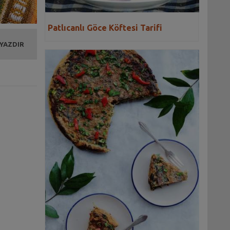
Patlıcanlı Göce Köftesi Tarifi
 YAZDIR