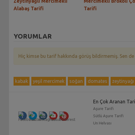
arna
Zeytinyağlı Mercimekli
Mercimekli Brokoli Ço
Alabaş Tarifi
Tarifi
YORUMLAR
Hiç kimse bu tarif hakkında görüş bildirmemiş. Sen de
kabak
yeşil mercimek
soğan
domates
zeytinyağı
En Çok Aranan Tari
Aşure Tarifi
Sütlü Aşure Tarifi
Un Helvası