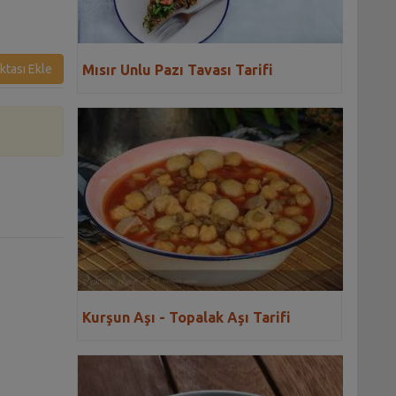
Mısır Unlu Pazı Tavası Tarifi
ktası Ekle
Kurşun Aşı - Topalak Aşı Tarifi