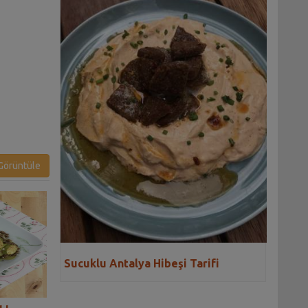
örüntüle
Sucuklu Antalya Hibeşi Tarifi