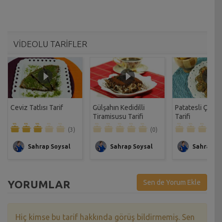
VİDEOLU TARİFLER
Ceviz Tatlısı Tarif
Gülşahın Kedidilli
Patatesli Çıtır 
Tiramisusu Tarifi
Tarifi
(3)
(0)
Sahrap Soysal
Sahrap Soysal
Sahrap So
YORUMLAR
Sen de Yorum Ekle
Hiç kimse bu tarif hakkında görüş bildirmemiş. Sen