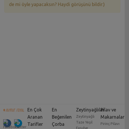
de mi öyle yapacaksın? Haydi görüşünü bildir:)
En Çok
En
Zeytinyağlılar
Pilav ve
Aranan
Beğenilen
Zeytinyağlı
Makarnalar
Taze Yeşil
Tarifler
Çorba
Pirinç Pilavı
Fasulye