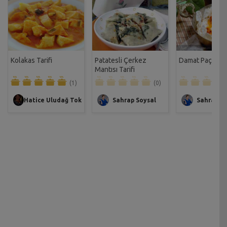
Kolakas Tarifi
Patatesli Çerkez
Damat Paçası Ta
Mantısı Tarifi
(1)
(0)
Hatice Uludağ Tok
Sahrap Soysal
Sahrap So