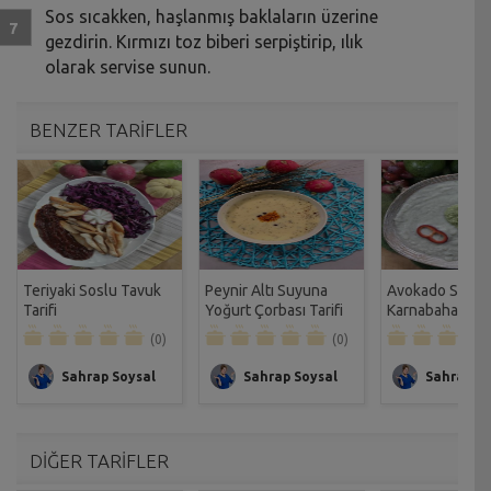
Sos sıcakken, haşlanmış baklaların üzerine
gezdirin. Kırmızı toz biberi serpiştirip, ılık
olarak servise sunun.
BENZER TARİFLER
Teriyaki Soslu Tavuk
Peynir Altı Suyuna
Avokado Soslu
Tarifi
Yoğurt Çorbası Tarifi
Karnabahar Çor
Tarifi
(0)
(0)
Sahrap Soysal
Sahrap Soysal
Sahrap So
DİĞER TARİFLER