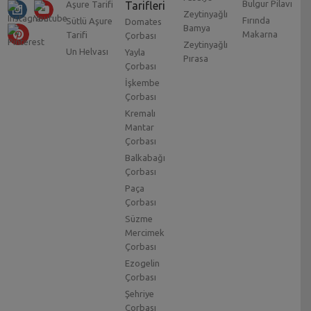
Bulgur Pilavı
Aşure Tarifi
Tarifleri
Zeytinyağlı
Fırında
Sütlü Aşure
Domates
Bamya
Makarna
Tarifi
Çorbası
Zeytinyağlı
Un Helvası
Yayla
Pırasa
Çorbası
İşkembe
Çorbası
Kremalı
Mantar
Çorbası
Balkabağı
Çorbası
Paça
Çorbası
Süzme
Mercimek
Çorbası
Ezogelin
Çorbası
Şehriye
Çorbası