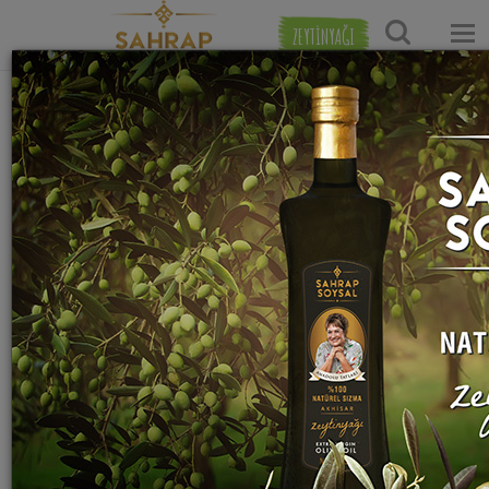
ZEYTİNYAĞI
Ana Sayfa
Yöresel Yemek Tarifleri