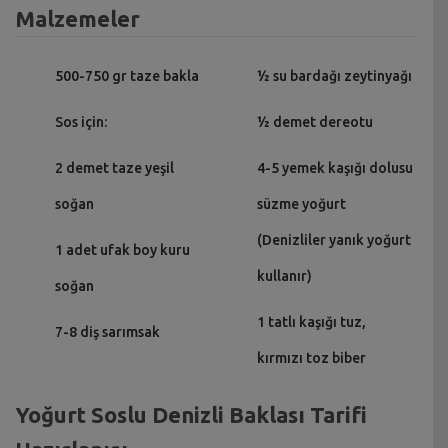
Malzemeler
500-750 gr taze bakla
½ su bardağı zeytinyağı
Sos için:
½ demet dereotu
2 demet taze yeşil
4-5 yemek kaşığı dolusu
soğan
süzme yoğurt
(Denizliler yanık yoğurt
1 adet ufak boy kuru
kullanır)
soğan
1 tatlı kaşığı tuz,
7-8 diş sarımsak
kırmızı toz biber
Yoğurt Soslu Denizli Baklası Tarifi