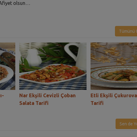
 Afiyet olsun…
Tümünü G
ı-
Nar Ekşili Cevizli Çoban
Etli Ekşili Çukurov
Salata Tarifi
Tarifi
Sen de Y