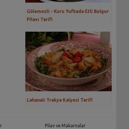
Gölemezli - Kuru Yufkada Etli Bulgur
Pilavı Tarifi
Lahanalı Trakya Kalyesi Tarifi
r
Pilav ve Makarnalar