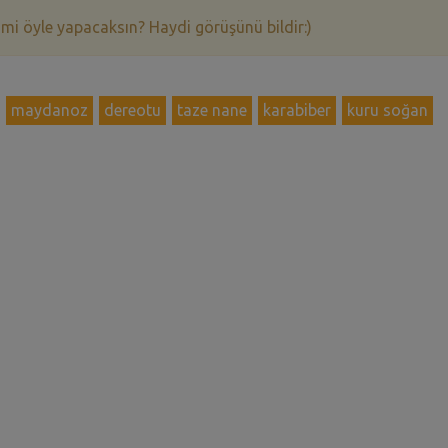
 mi öyle yapacaksın? Haydi görüşünü bildir:)
maydanoz
dereotu
taze nane
karabiber
kuru soğan