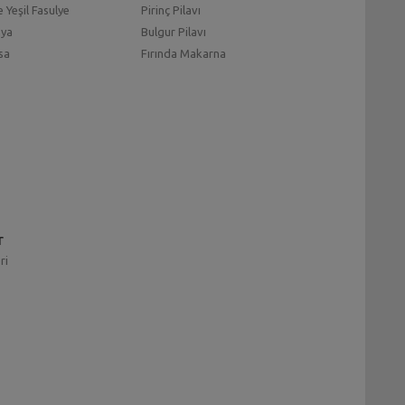
 Yeşil Fasulye
Pirinç Pilavı
mya
Bulgur Pilavı
sa
Fırında Makarna
r
ri