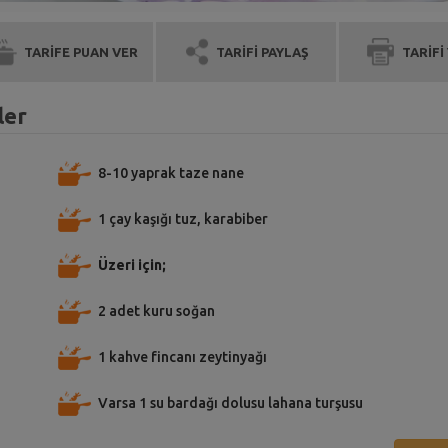
TARİFE PUAN VER
TARİFİ PAYLAŞ
TARİFİ
ler
8-10 yaprak taze nane
1 çay kaşığı tuz, karabiber
Üzeri için;
2 adet kuru soğan
1 kahve fincanı zeytinyağı
Varsa 1 su bardağı dolusu lahana turşusu