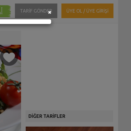
ĞI
Close
TARİF GÖNDER
ÜYE OL / ÜYE GİRİŞİ
×
DİĞER TARİFLER