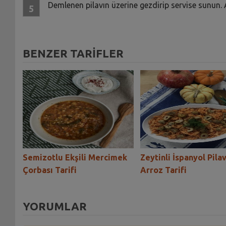
Demlenen pilavın üzerine gezdirip servise sunun.
BENZER TARİFLER
iye
Semizotlu Ekşili Mercimek
Zeytinli İspanyol Pilav
Çorbası Tarifi
Arroz Tarifi
YORUMLAR