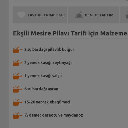
FAVORİLERİME EKLE
BEN DE YAPTIM
Ekşili Mesire Pilavı Tarifi için Malzeme
2 su bardağı pilavlık bulgur
2 yemek kaşığı zeytinyağı
1 yemek kaşığı salça
6 su bardağı ayran
15-20 yaprak ebegümeci
½ demet dereotu ve maydanoz