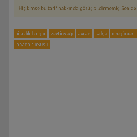
Hiç kimse bu tarif hakkında görüş bildirmemiş. Sen de
pilavlık bulgur
zeytinyağı
ayran
salça
ebegümeci
lahana turşusu