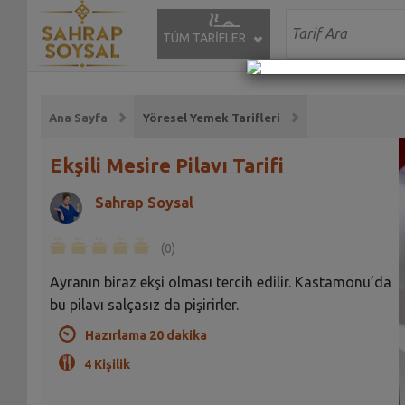
TÜM TARİFLER
Ana Sayfa
Yöresel Yemek Tarifleri
Ekşili Mesire Pilavı Tarifi
Sahrap Soysal
(0)
Ayranın biraz ekşi olması tercih edilir. Kastamonu’da
bu pilavı salçasız da pişirirler.
Hazırlama 20 dakika
4 Kişilik