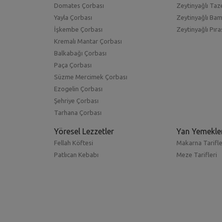
Domates Çorbası
Zeytinyağlı Taze
Yayla Çorbası
Zeytinyağlı Ba
İşkembe Çorbası
Zeytinyağlı Pıra
Kremalı Mantar Çorbası
Balkabağı Çorbası
Paça Çorbası
Süzme Mercimek Çorbası
Ezogelin Çorbası
Şehriye Çorbası
Tarhana Çorbası
Yöresel Lezzetler
Yan Yemekle
Fellah Köftesi
Makarna Tarifle
Patlıcan Kebabı
Meze Tarifleri