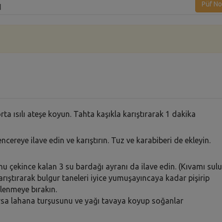
ı
Püf No
rta ısılı ateşe koyun. Tahta kaşıkla karıştırarak 1 dakika
encereye ilave edin ve karıştırın. Tuz ve karabiberi de ekleyin.
nu çekince kalan 3 su bardağı ayranı da ilave edin. (Kıvamı sulu
karıştırarak bulgur taneleri iyice yumuşayıncaya kadar pişirip
lenmeye bırakın.
arsa lahana turşusunu ve yağı tavaya koyup soğanlar