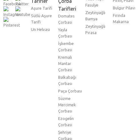
Tarifler
Çorba
Pirinç Pilavı
Fasulye
Bulgur Pilavı
Aşure Tarifi
Tarifleri
Zeytinyağlı
Fırında
Sütlü Aşure
Domates
Bamya
Makarna
Tarifi
Çorbası
Zeytinyağlı
Un Helvası
Yayla
Pırasa
Çorbası
İşkembe
Çorbası
Kremalı
Mantar
Çorbası
Balkabağı
Çorbası
Paça Çorbası
Süzme
Mercimek
Çorbası
Ezogelin
Çorbası
Şehriye
Çorbası