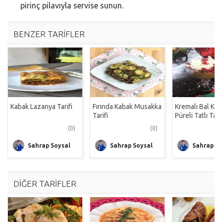
pirinç pilavıyla servise sunun.
BENZER TARİFLER
Kabak Lazanya Tarifi
Fırında Kabak Musakka
Kremalı Bal Ka
Tarifi
Püreli Tatlı Tarif
(0)
(0)
Sahrap Soysal
Sahrap Soysal
Sahrap So
DİĞER TARİFLER