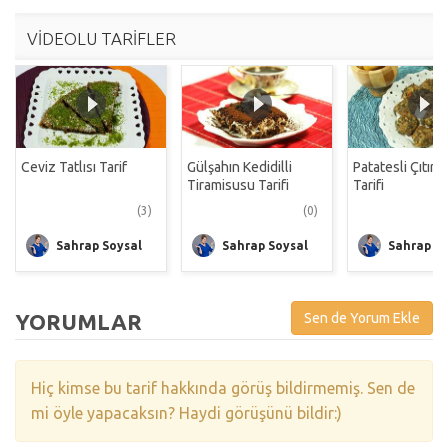
VİDEOLU TARİFLER
Ceviz Tatlısı Tarif
Gülşahın Kedidilli
Patatesli Çıtır 
Tiramisusu Tarifi
Tarifi
(3)
(0)
Sahrap Soysal
Sahrap Soysal
Sahrap So
YORUMLAR
Sen de Yorum Ekle
Hiç kimse bu tarif hakkında görüş bildirmemiş. Sen de
mi öyle yapacaksın? Haydi görüşünü bildir:)