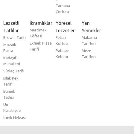
Tarhana
Çorbası
Lezzetli
İkramlıklar
Yöresel
Yan
Tatlılar
Mercimek
Lezzetler
Yemekler
Köftesi
Browni Tarifi
Fellah
Makarna
Ekmek Pizza
Köftesi
Tarifleri
Mozaik
Tarifi
Pasta
Patlıcan
Meze
Kebabı
Tarifleri
Kadayıflı
Muhallebi
Sütlaç Tarifi
Islak Kek
Tarifi
Etimek
Tatlısı
Un
Kurabiyesi
İrmik Helvası