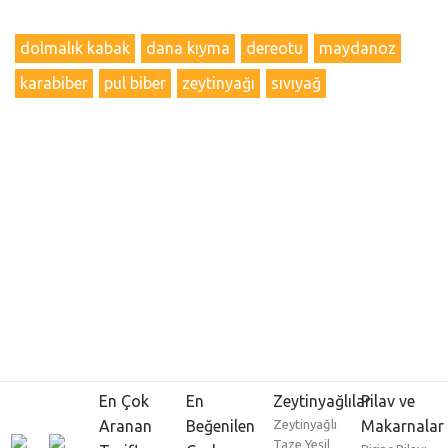
dolmalık kabak
dana kıyma
dereotu
maydanoz
karabiber
pul biber
zeytinyağı
sıvıyağ
En Çok
En
Zeytinyağlılar
Pilav ve
Aranan
Beğenilen
Zeytinyağlı
Makarnalar
Taze Yeşil