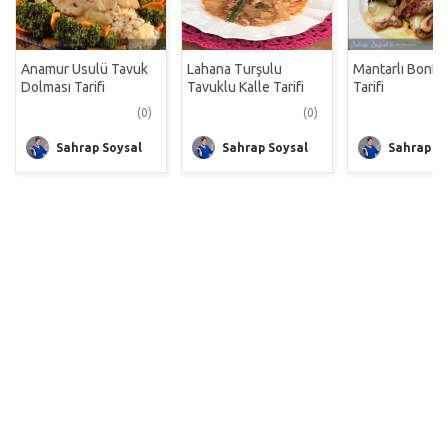
Anamur Usulü Tavuk
Lahana Turşulu
Mantarlı Bonfil
Dolması Tarifi
Tavuklu Kalle Tarifi
Tarifi
(0)
(0)
Sahrap Soysal
Sahrap Soysal
Sahrap So