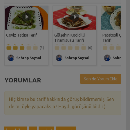
Ceviz Tatlısı Tarif
Gülşahın Kedidilli
Patatesli Çıtır 
Tiramisusu Tarifi
Tarifi
(3)
(0)
Sahrap Soysal
Sahrap Soysal
Sahrap So
YORUMLAR
Sen de Yorum Ekle
Hiç kimse bu tarif hakkında görüş bildirmemiş. Sen
de mi öyle yapacaksın? Haydi görüşünü bildir:)