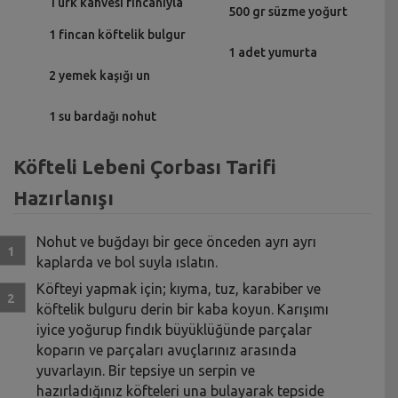
Türk kahvesi fincanıyla
500 gr süzme yoğurt
1 fincan köftelik bulgur
1 adet yumurta
2 yemek kaşığı un
1 su bardağı nohut
Köfteli Lebeni Çorbası Tarifi
Hazırlanışı
Nohut ve buğdayı bir gece önceden ayrı ayrı
kaplarda ve bol suyla ıslatın.
Köfteyi yapmak için; kıyma, tuz, karabiber ve
köftelik bulguru derin bir kaba koyun. Karışımı
iyice yoğurup fındık büyüklüğünde parçalar
koparın ve parçaları avuçlarınız arasında
yuvarlayın. Bir tepsiye un serpin ve
hazırladığınız köfteleri una bulayarak tepside