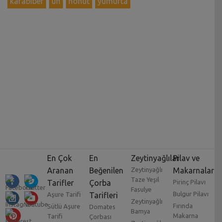
karabiber
un
nohut
yumurta
En Çok
En
Zeytinyağlılar
Pilav ve
Aranan
Beğenilen
Zeytinyağlı
Makarnalar
Taze Yeşil
Tarifler
Çorba
Pirinç Pilavı
Fasulye
Bulgur Pilavı
Aşure Tarifi
Tarifleri
Zeytinyağlı
Fırında
Sütlü Aşure
Domates
Bamya
Makarna
Tarifi
Çorbası