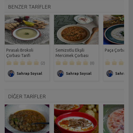
BENZER TARİFLER
Pırasalı Brokoli
Semizotlu Ekşili
Paça Çorbası Ta
Çorbası Tarifi
Mercimek Çorbası
Tarifi
(2)
(0)
Sahrap Soysal
Sahrap Soysal
Sahrap So
DİĞER TARİFLER