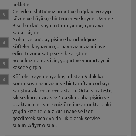
bekletin.
Geceden ıslattığınız nohut ve buğdayı yıkayıp
süzün ve büyükçe bir tencereye koyun. Üzerine
8 su bardağı suyu aktarıp yumuşayıncaya
kadar pişirin.
Nohut ve buğday pişince hazırladığınız
köfteleri kaynayan çorbaya azar azar ilave
edin. Tuzunu katıp sık sık karıştırın.
Sosu hazırlamak için; yoğurt ve yumurtayı bir
kasede çırpın.
Köfteler kaynamaya başladıktan 5 dakika
sonra sosu azar azar ve bir taraftan çorbayı
karıştırarak tencereye aktarın. Orta ısılı ateşte,
sık sık karıştırarak 5-7 dakika daha pişirin ve
ocaktan alın. İsterseniz üzerine az miktardaki
yağda kızdırdığınız kuru nane ve isot
gezdirerek sıcak ya da ılık olarak servise
sunun. Afiyet olsun...