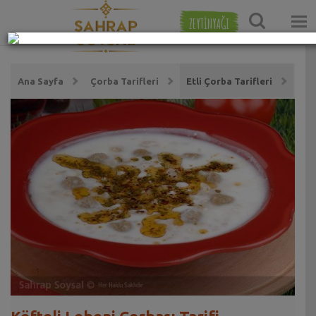
ZEYTİNYAĞI
Ana Sayfa
Çorba Tarifleri
Etli Çorba Tarifleri