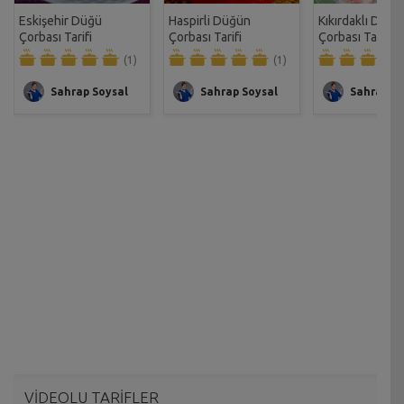
Eskişehir Düğü
Haspirli Düğün
Kıkırdaklı Düğü
Çorbası Tarifi
Çorbası Tarifi
Çorbası Tarifi
(1)
(1)
Sahrap Soysal
Sahrap Soysal
Sahrap So
VİDEOLU TARİFLER