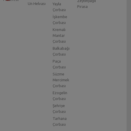
Zeytinyağlı
Un Helvası
Yayla
Pırasa
Çorbası
İşkembe
Çorbası
Kremalı
Mantar
Çorbası
Balkabağı
Çorbası
Paça
Çorbası
Süzme
Mercimek
Çorbası
Ezogelin
Çorbası
Şehriye
Çorbası
Tarhana
Çorbası