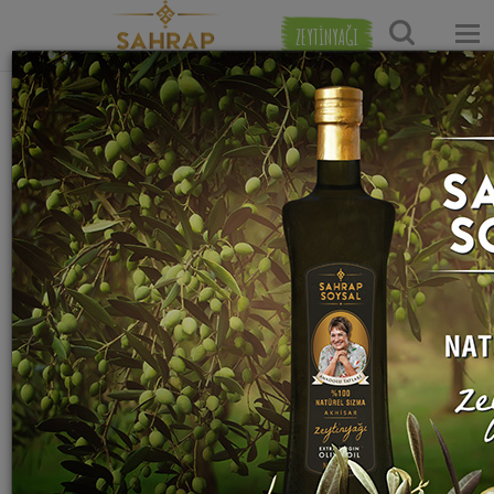
ZEYTİNYAĞI
Ana Sayfa
Yöresel Yemek Tarifleri