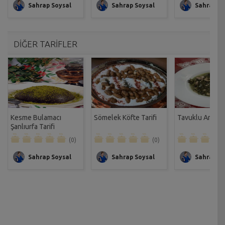
Sahrap Soysal
Sahrap Soysal
Sahrap So
DİĞER TARİFLER
Kesme Bulamacı
Sömelek Köfte Tarifi
Tavuklu Arapsaç
Şanlıurfa Tarifi
(0)
(0)
Sahrap Soysal
Sahrap Soysal
Sahrap So