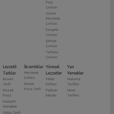
Paça
Çorbası
Süzme
Mercimek
Çorbası
Ezogelin
Çorbası
Şehriye
Çorbası
Tarhana
Çorbası
Lezzetli
İkramlıklar
Yöresel
Yan
Tatlılar
Mercimek
Lezzetler
Yemekler
Köftesi
Browni
Fellah
Makarna
Ekmek
Tarifi
Köftesi
Tarifleri
Pizza Tarifi
Mozaik
Patlıcan
Meze
Pasta
Kebabı
Tarifleri
Kadayıflı
Muhallebi
Sütlaç Tarifi