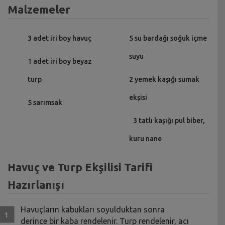
Malzemeler
3 adet iri boy havuç
5 su bardağı soğuk içme
suyu
1 adet iri boy beyaz
turp
2 yemek kaşığı sumak
ekşisi
5 sarımsak
3 tatlı kaşığı pul biber,
kuru nane
Havuç ve Turp Ekşilisi Tarifi
Hazırlanışı
Havuçların kabukları soyulduktan sonra
derince bir kaba rendelenir. Turp rendelenir, acı