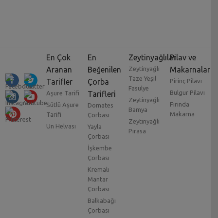
En Çok
En
Zeytinyağlılar
Pilav ve
Aranan
Beğenilen
Zeytinyağlı
Makarnalar
Taze Yeşil
Tarifler
Çorba
Pirinç Pilavı
Fasulye
Bulgur Pilavı
Aşure Tarifi
Tarifleri
Zeytinyağlı
Fırında
Sütlü Aşure
Domates
Bamya
Makarna
Tarifi
Çorbası
Zeytinyağlı
Un Helvası
Yayla
Pırasa
Çorbası
İşkembe
Çorbası
Kremalı
Mantar
Çorbası
Balkabağı
Çorbası