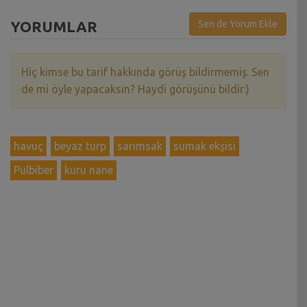
YORUMLAR
Sen de Yorum Ekle
Hiç kimse bu tarif hakkında görüş bildirmemiş. Sen
de mi öyle yapacaksın? Haydi görüşünü bildir:)
havuç
beyaz turp
sarımsak
sumak ekşisi
Pulbiber
kuru nane