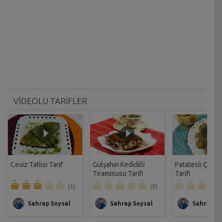
VİDEOLU TARİFLER
Ceviz Tatlısı Tarif
Gülşahın Kedidilli
Patatesli Çıtır 
Tiramisusu Tarifi
Tarifi
(3)
(0)
Sahrap Soysal
Sahrap Soysal
Sahrap So