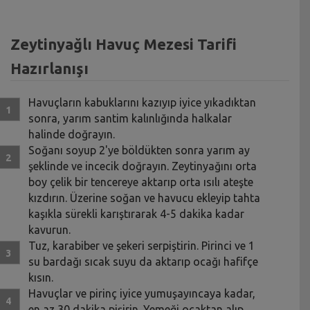
Zeytinyağlı Havuç Mezesi Tarifi
Hazırlanışı
Havuçların kabuklarını kazıyıp iyice yıkadıktan
sonra, yarım santim kalınlığında halkalar
halinde doğrayın.
Soğanı soyup 2'ye böldükten sonra yarım ay
şeklinde ve incecik doğrayın. Zeytinyağını orta
boy çelik bir tencereye aktarıp orta ısılı ateşte
kızdırın. Üzerine soğan ve havucu ekleyip tahta
kaşıkla sürekli karıştırarak 4-5 dakika kadar
kavurun.
Tuz, karabiber ve şekeri serpiştirin. Pirinci ve 1
su bardağı sıcak suyu da aktarıp ocağı hafifçe
kısın.
Havuçlar ve pirinç iyice yumuşayıncaya kadar,
en az 30 dakika pişirin. Yemeği ocaktan alıp