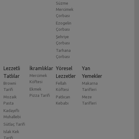
Süzme
Mercimek
Çorbası
Ezogelin
Çorbası
Şehriye
Çorbası
Tarhana
Çorbası
Lezzetli
İkramlıklar
Yöresel
Yan
Tatlılar
Mercimek
Lezzetler
Yemekler
Köftesi
Browni
Fellah
Makarna
Ekmek
Tarifi
Köftesi
Tarifleri
Pizza Tarifi
Mozaik
Patlıcan
Meze
Pasta
Kebabı
Tarifleri
Kadayıflı
Muhallebi
Sütlaç Tarifi
Islak Kek
Tarifi