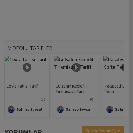
VİDEOLU TARİFLER
Ceviz Tatlısı Tarif
Gülşahın Kedidilli
Patatesli Çıtır 
Tiramisusu Tarifi
Tarifi
(3)
(0)
Sahrap Soysal
Sahrap Soysal
Sahrap So
YORUMLAR
Sen de Yorum Ekle