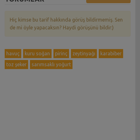
Hiç kimse bu tarif hakkında görüş bildirmemiş. Sen
de mi öyle yapacaksın? Haydi görüşünü bildir:)
havuç
kuru soğan
pirinç
zeytinyağı
karabiber
toz şeker
sarımsaklı yoğurt