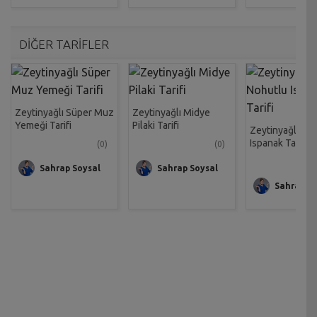
DİĞER TARİFLER
Zeytinyağlı Süper Muz
Zeytinyağlı Midye
Yemeği Tarifi
Pilaki Tarifi
Zeytinyağlı No
Ispanak Tarifi
(0)
(0)
Sahrap Soysal
Sahrap Soysal
Sahrap So