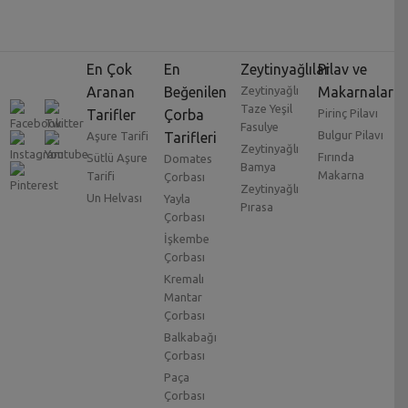
En Çok
En
Zeytinyağlılar
Pilav ve
Aranan
Beğenilen
Zeytinyağlı
Makarnalar
Taze Yeşil
Tarifler
Çorba
Pirinç Pilavı
Fasulye
Bulgur Pilavı
Aşure Tarifi
Tarifleri
Zeytinyağlı
Fırında
Sütlü Aşure
Domates
Bamya
Makarna
Tarifi
Çorbası
Zeytinyağlı
Un Helvası
Yayla
Pırasa
Çorbası
İşkembe
Çorbası
Kremalı
Mantar
Çorbası
Balkabağı
Çorbası
Paça
Çorbası