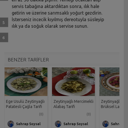
servis tabağına aktardıktan sonra, ılık hale
getirin ve üzerine sarımsaklı yoğurt gezdirin.
İsterseniz incecik kıyılmış dereotuyla süsleyip
ılık ya da soğuk olarak servise sunun.
BENZER TARİFLER
Ege Usulü Zeytinyağlı
Zeytinyağlı Mercimekli
Zeytinyağlı Narl
Patatesli Çağla Tarifi
Alabaş Tarifi
Brüksel Lahanas
(0)
(0)
Sahrap Soysal
Sahrap Soysal
Sahrap So