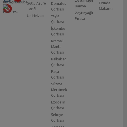
Zeytinyağlı
Fırında
Sütlü Aşure
Domates
Bamya
Makarna
Tarifi
Çorbası
Zeytinyağlı
Un Helvası
Yayla
Pırasa
Çorbası
İşkembe
Çorbası
Kremalı
Mantar
Çorbası
Balkabağı
Çorbası
Paça
Çorbası
Süzme
Mercimek
Çorbası
Ezogelin
Çorbası
Şehriye
Çorbası