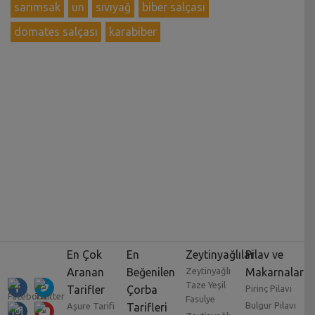
sarımsak
un
sıvıyağ
biber salçası
domates salçası
karabiber
En Çok
En
Zeytinyağlılar
Pilav ve
Aranan
Beğenilen
Zeytinyağlı
Makarnalar
Taze Yeşil
Tarifler
Çorba
Pirinç Pilavı
Fasulye
Bulgur Pilavı
Aşure Tarifi
Tarifleri