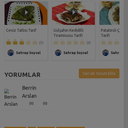
Ceviz Tatlısı Tarif
Gülşahın Kedidilli
Patatesli Çıtır 
Tiramisusu Tarifi
Tarifi
(3)
(0)
Sahrap Soysal
Sahrap Soysal
Sahrap So
YORUMLAR
Sen de Yorum Ekle
Berrin
Arslan
(0)
(0)