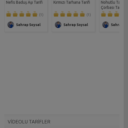
Nefis Baduş Aşı Tarifi
Kırmızı Tarhana Tarifi
Nohutlu Tarha
Çorbası Tarifi
(1)
(1)
Sahrap Soysal
Sahrap Soysal
Sahrap So
VİDEOLU TARİFLER