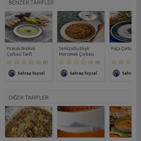
BENZER TARİFLER
Pırasalı Brokoli
Semizotlu Ekşili
Paça Çorbası Ta
Çorbası Tarifi
Mercimek Çorbası
Tarifi
(2)
(0)
Sahrap Soysal
Sahrap Soysal
Sahrap So
DİĞER TARİFLER