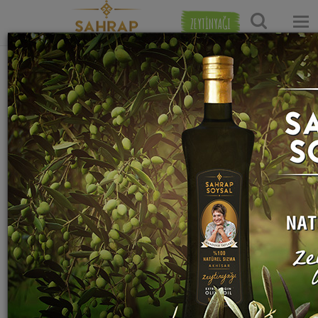
ZEYTİNYAĞI
Ana Sayfa
Çorba Tarifleri
Yöresel Çorba Tarifleri