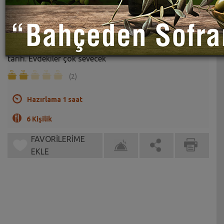
Dulavrat Çorbası Tarifi
Sahrap Soysal
Mercimek ve erişteli çok doyurucu bir yöresel çorba
tarifi. Evdekiler çok sevecek
(2)
Hazırlama 1 saat
6 Kişilik
FAVORİLERİME
EKLE