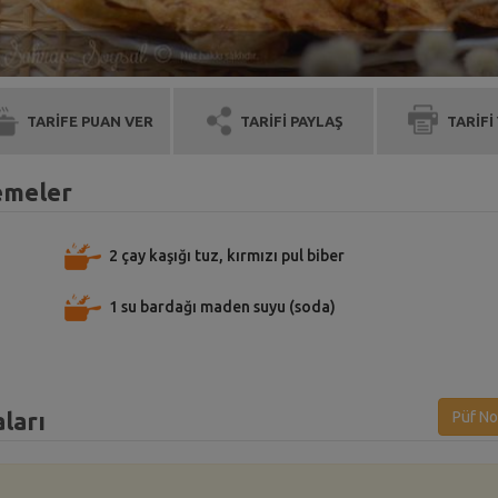
TARİFE PUAN VER
TARİFİ PAYLAŞ
TARİFİ
zemeler
2 çay kaşığı tuz, kırmızı pul biber
1 su bardağı maden suyu (soda)
ları
Püf No