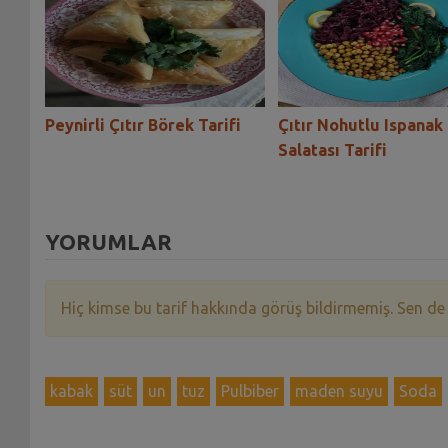
ma -
Peynirli Çıtır Börek Tarifi
Çıtır Nohutlu Ispanak
Salatası Tarifi
YORUMLAR
Hiç kimse bu tarif hakkında görüş bildirmemiş. Sen de
kabak
süt
un
tuz
Pulbiber
maden suyu
Soda