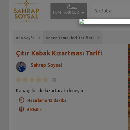
TÜM TARİFLER
Ana Sayfa
Sebze Yemekleri Tarifleri
Çıtır Kabak Kızartması Tarifi
Sahrap Soysal
(0)
Kabağı bir de kızartarak deneyin.
Hazırlama 15 dakika
6 Kişilik