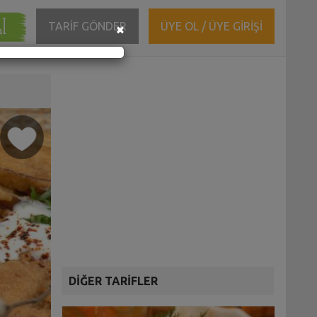
ĞI
Close
TARİF GÖNDER
ÜYE OL / ÜYE GİRİŞİ
×
DİĞER TARİFLER