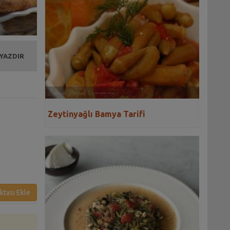
 YAZDIR
Zeytinyağlı Bamya Tarifi
ktası Ekle