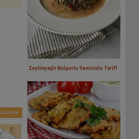
Zeytinyağlı Bulgurlu Semizotu Tarifi
örüntüle