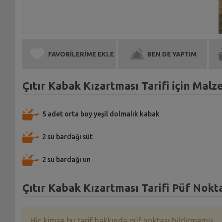
FAVORİLERİME EKLE
BEN DE YAPTIM
Çıtır Kabak Kızartması Tarifi için Mal
5 adet orta boy yeşil dolmalık kabak
2 su bardağı süt
2 su bardağı un
Çıtır Kabak Kızartması Tarifi Püf Nokta
Hiç kimse bu tarif hakkında püf noktası bildirmemiş.