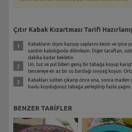
Çıtır Kabak Kızartması Tarifi Hazırlanı
Kabakların dışını kazıyıp saplarını kesin ve iyice
santim kalınlığında dilimleyin. Diğer taraftan, sü
dakika kadar bekletin.
Un, tuz ve pul biberi geniş bir tabağa koyup karış
tencereye en az bir su bardağı sıvıyağ koyun. Orta ı
Kabakları sütten çıkarıp önce una, sonra maden su
havlu koyduğunuz tabağa yerleştirip fazla yağını ç
BENZER TARİFLER