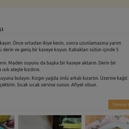
şı
 yıkayın. Önce ortadan ikiye kesin, sonra uzunlamasına yarım
tü derin ve geniş bir kaseye koyun. Kabakları sütün içinde 5
tırın. Maden suyunu da başka bir kaseye aktarın. Derin bir
sılı ateşte kızdırın.
yuna bulayın. Kızgın yağda önlü arkalı kızartın. Üzerine kağıt
ektirin. Sıcak sıcak servise sunun. Afiyet olsun.
Tümünü G