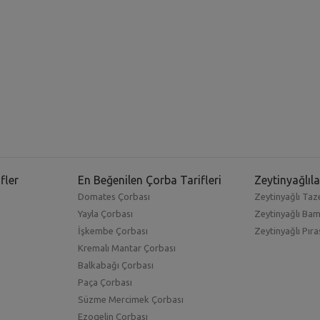
fler
En Beğenilen Çorba Tarifleri
Zeytinyağlıla
Domates Çorbası
Zeytinyağlı Taze
Yayla Çorbası
Zeytinyağlı Ba
İşkembe Çorbası
Zeytinyağlı Pıra
Kremalı Mantar Çorbası
Balkabağı Çorbası
Paça Çorbası
Süzme Mercimek Çorbası
Ezogelin Çorbası