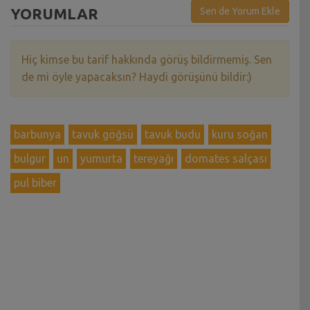
YORUMLAR
Sen de Yorum Ekle
Hiç kimse bu tarif hakkında görüş bildirmemiş. Sen
de mi öyle yapacaksın? Haydi görüşünü bildir:)
barbunya
tavuk göğsü
tavuk budu
kuru soğan
bulgur
un
yumurta
tereyağı
domates salçası
pul biber