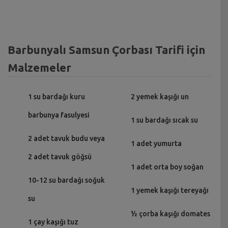
Barbunyalı Samsun Çorbası Tarifi için
Malzemeler
1 su bardağı kuru
2 yemek kaşığı un
barbunya fasulyesi
1 su bardağı sıcak su
2 adet tavuk budu veya
1 adet yumurta
2 adet tavuk göğsü
1 adet orta boy soğan
10-12 su bardağı soğuk
1 yemek kaşığı tereyağı
su
½ çorba kaşığı domates
1 çay kaşığı tuz