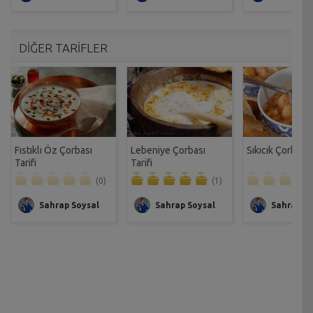
DİĞER TARİFLER
Fıstıklı Öz Çorbası
Lebeniye Çorbası
Sıkıcık Çorbası T
Tarifi
Tarifi
(0)
(1)
Sahrap Soysal
Sahrap Soysal
Sahrap So