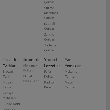
Çorbası
Süzme
Mercimek
Çorbası
Ezogelin
Çorbası
Şehriye
Çorbası
Tarhana
Çorbası
Lezzetli
İkramlıklar
Yöresel
Yan
Tatlılar
Mercimek
Lezzetler
Yemekler
Köftesi
Browni
Fellah
Makarna
Ekmek
Tarifi
Köftesi
Tarifleri
Pizza Tarifi
Mozaik
Patlıcan
Meze
Pasta
Kebabı
Tarifleri
Kadayıflı
Muhallebi
Sütlaç Tarifi
Islak Kek