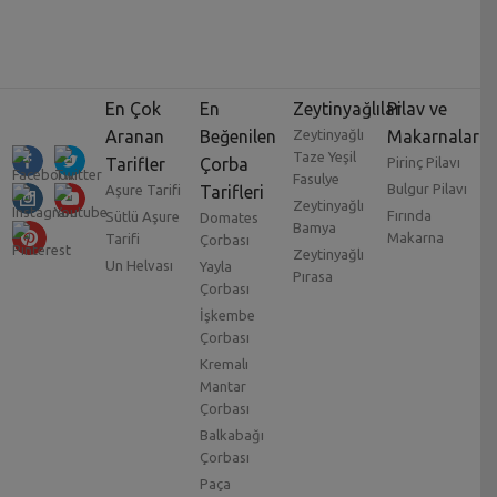
En Çok
En
Zeytinyağlılar
Pilav ve
Aranan
Beğenilen
Zeytinyağlı
Makarnalar
Taze Yeşil
Tarifler
Çorba
Pirinç Pilavı
Fasulye
Bulgur Pilavı
Aşure Tarifi
Tarifleri
Zeytinyağlı
Fırında
Sütlü Aşure
Domates
Bamya
Makarna
Tarifi
Çorbası
Zeytinyağlı
Un Helvası
Yayla
Pırasa
Çorbası
İşkembe
Çorbası
Kremalı
Mantar
Çorbası
Balkabağı
Çorbası
Paça