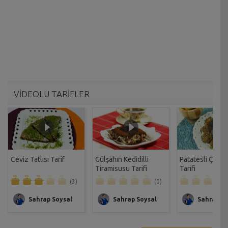
VİDEOLU TARİFLER
Ceviz Tatlısı Tarif
Gülşahın Kedidilli
Patatesli Çıtır 
Tiramisusu Tarifi
Tarifi
(3)
(0)
Sahrap Soysal
Sahrap Soysal
Sahrap So