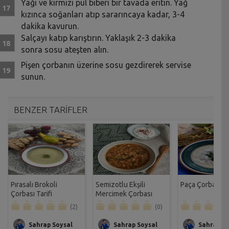
Yağı ve kırmızı pul biberi bir tavada eritin. Yağ
kızınca soğanları atıp sararıncaya kadar, 3-4
dakika kavurun.
Salçayı katıp karıştırın. Yaklaşık 2-3 dakika
sonra sosu ateşten alın.
Pişen çorbanın üzerine sosu gezdirerek servise
sunun.
BENZER TARİFLER
Pırasalı Brokoli
Semizotlu Ekşili
Paça Çorbası Ta
Çorbası Tarifi
Mercimek Çorbası
Tarifi
(2)
(0)
Sahrap Soysal
Sahrap Soysal
Sahrap So