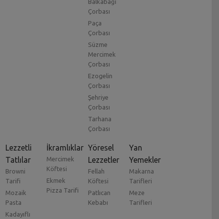
Balkabağı
Çorbası
Paça
Çorbası
Süzme
Mercimek
Çorbası
Ezogelin
Çorbası
Şehriye
Çorbası
Tarhana
Çorbası
Lezzetli
İkramlıklar
Yöresel
Yan
Tatlılar
Mercimek
Lezzetler
Yemekler
Köftesi
Browni
Fellah
Makarna
Ekmek
Tarifi
Köftesi
Tarifleri
Pizza Tarifi
Mozaik
Patlıcan
Meze
Pasta
Kebabı
Tarifleri
Kadayıflı