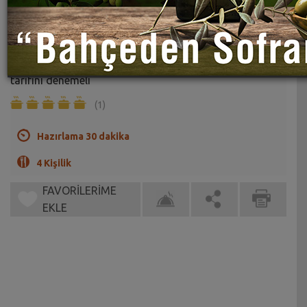
Yabani Kuşkonmaz Dolması Tarifi
Sahrap Soysal
Dolma severler bir de yabani kuşkonmazlı bu dolma
tarifini denemeli
(1)
Hazırlama 30 dakika
4 Kişilik
FAVORİLERİME
EKLE