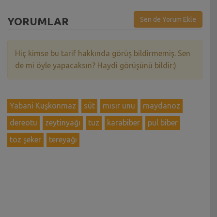
YORUMLAR
Sen de Yorum Ekle
Hiç kimse bu tarif hakkında görüş bildirmemiş. Sen
de mi öyle yapacaksın? Haydi görüşünü bildir:)
Yabani Kuşkonmaz
süt
mısır unu
maydanoz
dereotu
zeytinyağı
tuz
karabiber
pul biber
toz şeker
tereyağı