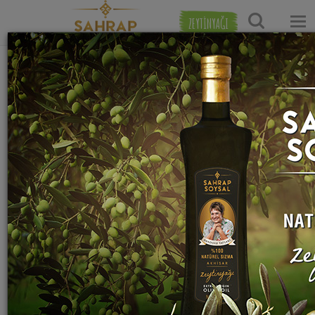
ZEYTİNYAĞI
Ana Sayfa
Sebze Yemekleri Tarifleri