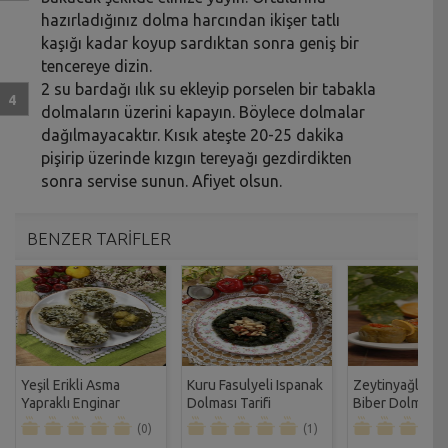
hazırladığınız dolma harcından ikişer tatlı
kaşığı kadar koyup sardıktan sonra geniş bir
tencereye dizin.
2 su bardağı ılık su ekleyip porselen bir tabakla
dolmaların üzerini kapayın. Böylece dolmalar
dağılmayacaktır. Kısık ateşte 20-25 dakika
pişirip üzerinde kızgın tereyağı gezdirdikten
sonra servise sunun. Afiyet olsun.
BENZER TARİFLER
Yeşil Erikli Asma
Kuru Fasulyeli Ispanak
Zeytinyağlı Bul
Yapraklı Enginar
Dolması Tarifi
Biber Dolması T
Dolması Tarifi
(0)
(1)