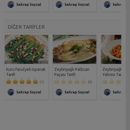
Sahrap Soysal
Sahrap Soysal
Sahrap So
DİĞER TARİFLER
Kuru Fasulyeli Ispanak
Zeytinyağlı Patlıcan
Zeytinyağlı Se
Tarifi
Paçası Tarifi
Yahnisi Tarifi
(1)
(0)
Sahrap Soysal
Sahrap Soysal
Sahrap So