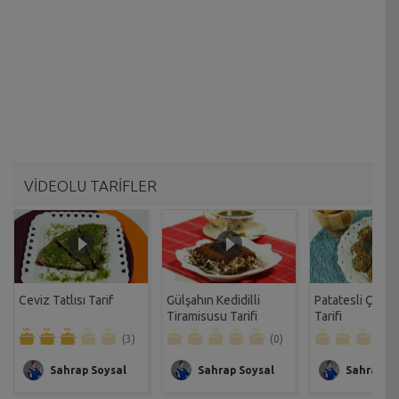
VİDEOLU TARİFLER
Ceviz Tatlısı Tarif
Gülşahın Kedidilli
Patatesli Çıtır 
Tiramisusu Tarifi
Tarifi
(3)
(0)
Sahrap Soysal
Sahrap Soysal
Sahrap So