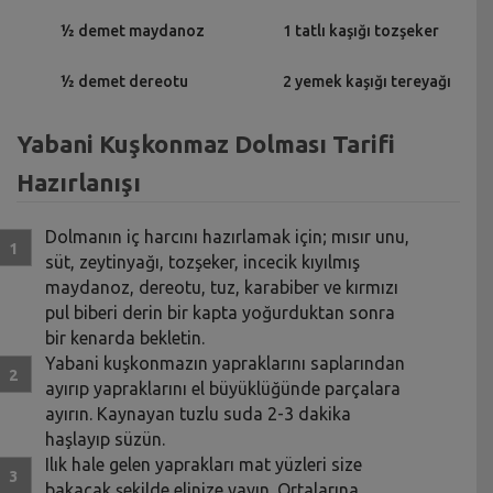
½ demet maydanoz
1 tatlı kaşığı tozşeker
½ demet dereotu
2 yemek kaşığı tereyağı
Yabani Kuşkonmaz Dolması Tarifi
Hazırlanışı
Dolmanın iç harcını hazırlamak için; mısır unu,
süt, zeytinyağı, tozşeker, incecik kıyılmış
maydanoz, dereotu, tuz, karabiber ve kırmızı
pul biberi derin bir kapta yoğurduktan sonra
bir kenarda bekletin.
Yabani kuşkonmazın yapraklarını saplarından
ayırıp yapraklarını el büyüklüğünde parçalara
ayırın. Kaynayan tuzlu suda 2-3 dakika
haşlayıp süzün.
Ilık hale gelen yaprakları mat yüzleri size
bakacak şekilde elinize yayın. Ortalarına