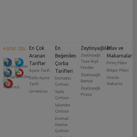
En Çok
En
Zeytinyağlılar
Pilav ve
Aranan
Beğenilen
Zeytinyağlı
Makarnalar
Taze Yeşil
Tarifler
Çorba
Pirinç Pilavı
Fasulye
Bulgur Pilavı
Aşure Tarifi
Tarifleri
Zeytinyağlı
Fırında
Sütlü Aşure
Domates
Bamya
Makarna
Tarifi
Çorbası
Zeytinyağlı
Un Helvası
Yayla
Pırasa
Çorbası
İşkembe
Çorbası
Kremalı
Mantar
Çorbası