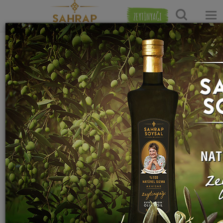
ZEYTİNYAĞI
Ana Sayfa
Dolma Tarifleri