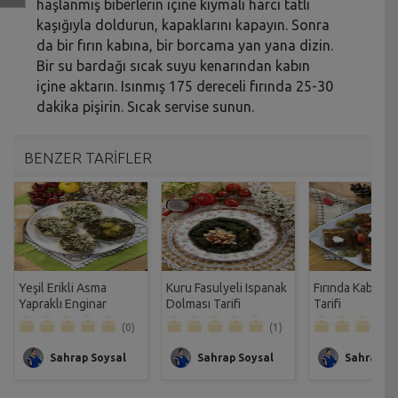
haşlanmış biberlerin içine kıymalı harcı tatlı
kaşığıyla doldurun, kapaklarını kapayın. Sonra
da bir fırın kabına, bir borcama yan yana dizin.
Bir su bardağı sıcak suyu kenarından kabın
içine aktarın. Isınmış 175 dereceli fırında 25-30
dakika pişirin. Sıcak servise sunun.
BENZER TARİFLER
Yeşil Erikli Asma
Kuru Fasulyeli Ispanak
Fırında Kabaklı
Yapraklı Enginar
Dolması Tarifi
Tarifi
Dolması Tarifi
(0)
(1)
Sahrap Soysal
Sahrap Soysal
Sahrap So