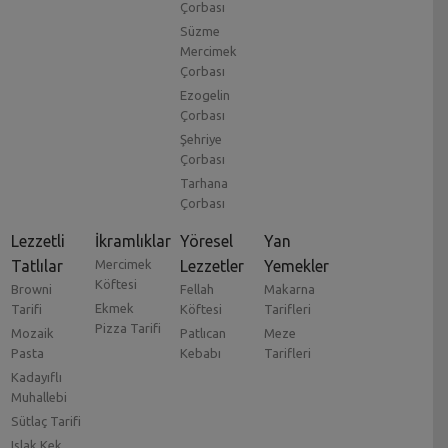
Çorbası
Süzme
Mercimek
Çorbası
Ezogelin
Çorbası
Şehriye
Çorbası
Tarhana
Çorbası
Lezzetli
İkramlıklar
Yöresel
Yan
Tatlılar
Mercimek
Lezzetler
Yemekler
Köftesi
Browni
Fellah
Makarna
Ekmek
Tarifi
Köftesi
Tarifleri
Pizza Tarifi
Mozaik
Patlıcan
Meze
Pasta
Kebabı
Tarifleri
Kadayıflı
Muhallebi
Sütlaç Tarifi
Islak Kek