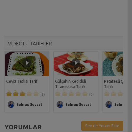
VİDEOLU TARİFLER
Ceviz Tatlısı Tarif
Gülşahın Kedidilli
Patatesli Çıtır 
Tiramisusu Tarifi
Tarifi
(3)
(0)
Sahrap Soysal
Sahrap Soysal
Sahrap So
YORUMLAR
Sen de Yorum Ekle