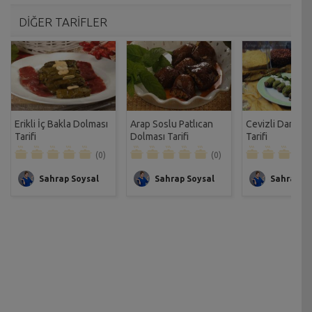
DİĞER TARİFLER
Erikli İç Bakla Dolması
Arap Soslu Patlıcan
Cevizli Damat 
Tarifi
Dolması Tarifi
Tarifi
(0)
(0)
Sahrap Soysal
Sahrap Soysal
Sahrap So