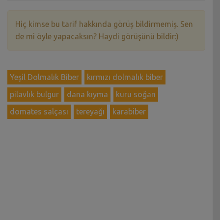
Hiç kimse bu tarif hakkında görüş bildirmemiş. Sen
de mi öyle yapacaksın? Haydi görüşünü bildir:)
Yeşil Dolmalık Biber
kırmızı dolmalık biber
pilavlık bulgur
dana kıyma
kuru soğan
domates salçası
tereyağı
karabiber