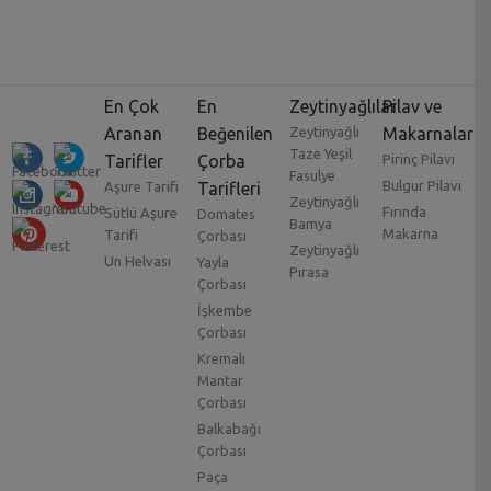
En Çok
En
Zeytinyağlılar
Pilav ve
Aranan
Beğenilen
Zeytinyağlı
Makarnalar
Taze Yeşil
Tarifler
Çorba
Pirinç Pilavı
Fasulye
Bulgur Pilavı
Aşure Tarifi
Tarifleri
Zeytinyağlı
Fırında
Sütlü Aşure
Domates
Bamya
Makarna
Tarifi
Çorbası
Zeytinyağlı
Un Helvası
Yayla
Pırasa
Çorbası
İşkembe
Çorbası
Kremalı
Mantar
Çorbası
Balkabağı
Çorbası
Paça