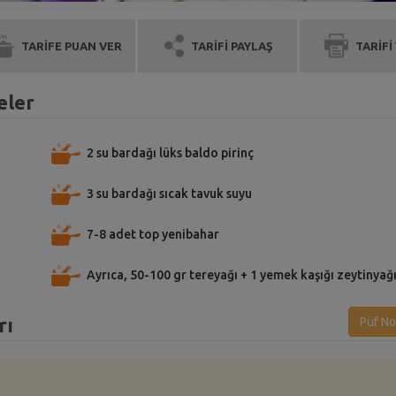
TARİFE PUAN VER
TARİFİ PAYLAŞ
TARİFİ
eler
2 su bardağı lüks baldo pirinç
3 su bardağı sıcak tavuk suyu
7-8 adet top yenibahar
Ayrıca, 50-100 gr tereyağı + 1 yemek kaşığı zeytinyağ
rı
Püf No