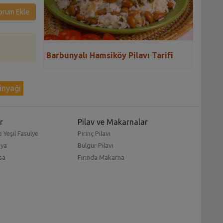
orum Ekle
Barbunyalı Hamsiköy Pilavı Tarifi
inyağı
r
Pilav ve Makarnalar
 Yeşil Fasulye
Pirinç Pilavı
mya
Bulgur Pilavı
sa
Fırında Makarna