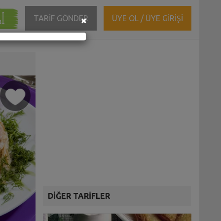
ĞI
Close
TARİF GÖNDER
ÜYE OL / ÜYE GİRİŞİ
×
DİĞER TARİFLER