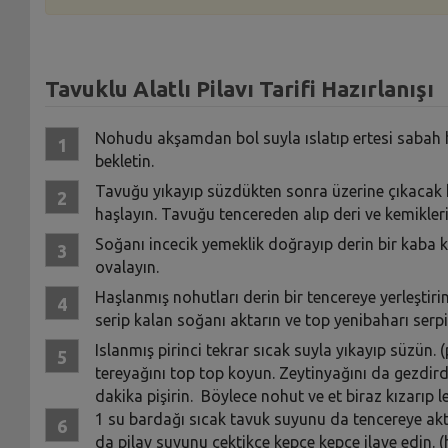
Tavuklu Alatlı Pilavı Tarifi Hazırlanışı
Nohudu akşamdan bol suyla ıslatıp ertesi sabah ha
bekletin.
Tavuğu yıkayıp süzdükten sonra üzerine çıkacak 
haşlayın. Tavuğu tencereden alıp deri ve kemiklerin
Soğanı incecik yemeklik doğrayıp derin bir kaba ko
ovalayın.
Haşlanmış nohutları derin bir tencereye yerleştirin
serip kalan soğanı aktarın ve top yenibaharı serpiş
Islanmış pirinci tekrar sıcak suyla yıkayıp süzün. 
tereyağını top top koyun. Zeytinyağını da gezdird
dakika pişirin. Böylece nohut ve et biraz kızarıp le
1 su bardağı sıcak tavuk suyunu da tencereye akta
da pilav suyunu çektikçe kepçe kepçe ilave edin. (