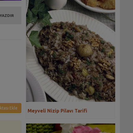
 YAZDIR
ı
ktası Ekle
Meyveli Nizip Pilavı Tarifi