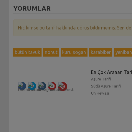
YORUMLAR
Hiç kimse bu tarif hakkında görüş bildirmemiş. Sen de
bütün tavuk
nohut
kuru soğan
karabiber
yenibah
En Çok Aranan Tari
Aşure Tarifi
Sütlü Aşure Tarifi
Un Helvası