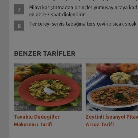
Pilavı karıştırmadan pirinçler yumuşayıncaya kadar 
en az 2-3 saat dinlendirin.
Tencereyi servis tabağına ters çevirip sıcak sıcak 
BENZER TARİFLER
ak
Tavuklu Dudugiller
Zeytinli İspanyol Pilav
Makarnası Tarifi
Arroz Tarifi