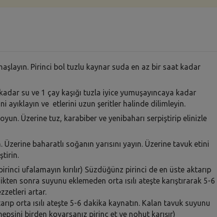
şlayın. Pirinci bol tuzlu kaynar suda en az bir saat kadar
kadar su ve 1 çay kaşığı tuzla iyice yumuşayıncaya kadar
i ayıklayın ve etlerini uzun şeritler halinde dilimleyin.
yun. Üzerine tuz, karabiber ve yenibaharı serpiştirip elinizle
. Üzerine baharatlı soğanın yarısını yayın. Üzerine tavuk etini
tirin.
(pirinci ufalamayın kırılır) Süzdüğünz pirinci de en üste aktarıp
ikten sonra suyunu eklemeden orta ısılı ateşte karıştırarak 5-6
zzetleri artar.
rıp orta ısılı ateşte 5-6 dakika kaynatın. Kalan tavuk suyunu
hepsini birden koyarsanız pirinç et ve nohut karışır)