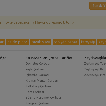
Sen de Y
 mi öyle yapacaksın? Haydi görüşünü bildir:)
ar
baldo pirinç
tavuk suyu
top yenibahar
tereyağı
zeyt
fler
En Beğenilen Çorba Tarifleri
Zeytinyağlıla
Domates Çorbası
Zeytinyağlı Taze
Yayla Çorbası
Zeytinyağlı Ba
İşkembe Çorbası
Zeytinyağlı Pıra
Kremalı Mantar Çorbası
Balkabağı Çorbası
Paça Çorbası
Süzme Mercimek Çorbası
Ezogelin Çorbası