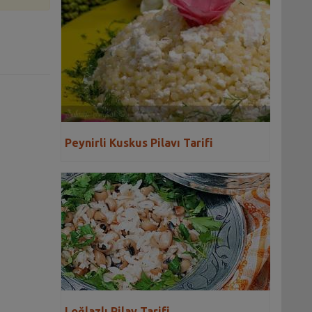
Peynirli Kuskus Pilavı Tarifi
Loğlazlı Pilav Tarifi