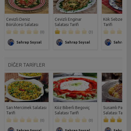
Cevizli Deniz
Cevizli Enginar
Kök Sebze Sala
Börülcesi Salatası
Salatası Tarifi
Tarifi
Tarifi
(0)
(3)
Sahrap Soysal
Sahrap Soysal
Sahrap So
DİĞER TARİFLER
Sarı Mercimek Salatası
Köz Biberli Begoviç
Susamlı Patate
Tarifi
Salatası Tarifi
Salatası Tarifi
(0)
(0)
Sahrap Soysal
Sahrap Soysal
Sahrap So