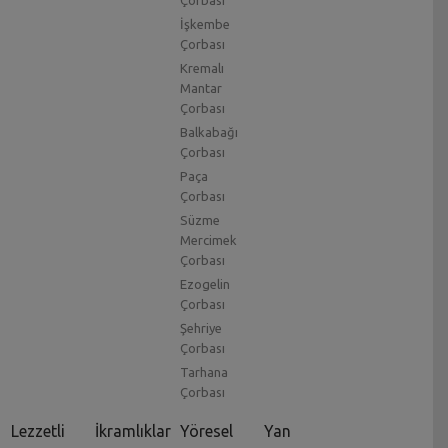
Çorbası
İşkembe
Çorbası
Kremalı
Mantar
Çorbası
Balkabağı
Çorbası
Paça
Çorbası
Süzme
Mercimek
Çorbası
Ezogelin
Çorbası
Şehriye
Çorbası
Tarhana
Çorbası
Lezzetli
İkramlıklar
Yöresel
Yan