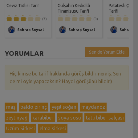
Ceviz Tatlısı Tarif
Gülşahın Kedidilli
Patatesli Çıtır 
Tiramisusu Tarifi
Tarifi
(3)
(0)
Sahrap Soysal
Sahrap Soysal
Sahrap So
YORUMLAR
Sen de Yorum Ekle
Hiç kimse bu tarif hakkında görüş bildirmemiş. Sen
de mi öyle yapacaksın? Haydi görüşünü bildir:)
maş
baldo pirinç
yeşil soğan
maydanoz
zeytinyağ
karabiber
soya sosu
tatlı biber salçası
Üzüm Sirkesi
elma sirkesi