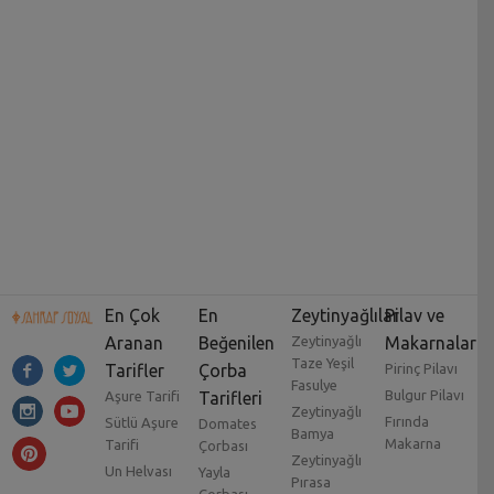
En Çok
En
Zeytinyağlılar
Pilav ve
Aranan
Beğenilen
Zeytinyağlı
Makarnalar
Taze Yeşil
Tarifler
Çorba
Pirinç Pilavı
Fasulye
Bulgur Pilavı
Aşure Tarifi
Tarifleri
Zeytinyağlı
Fırında
Sütlü Aşure
Domates
Bamya
Makarna
Tarifi
Çorbası
Zeytinyağlı
Un Helvası
Yayla
Pırasa