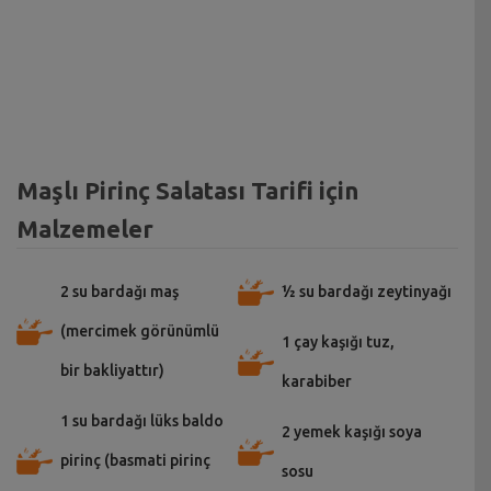
Maşlı Pirinç Salatası Tarifi için
Malzemeler
2 su bardağı maş
½ su bardağı zeytinyağı
(mercimek görünümlü
1 çay kaşığı tuz,
bir bakliyattır)
karabiber
1 su bardağı lüks baldo
2 yemek kaşığı soya
pirinç (basmati pirinç
sosu