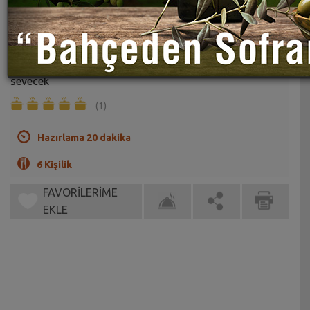
Maşlı Pirinç Salatası Tarifi
Sahrap Soysal
Bol bakliyatlı harika bir salata tarifi. Misafirleriniz çok
sevecek
(1)
Hazırlama 20 dakika
6 Kişilik
FAVORİLERİME
EKLE