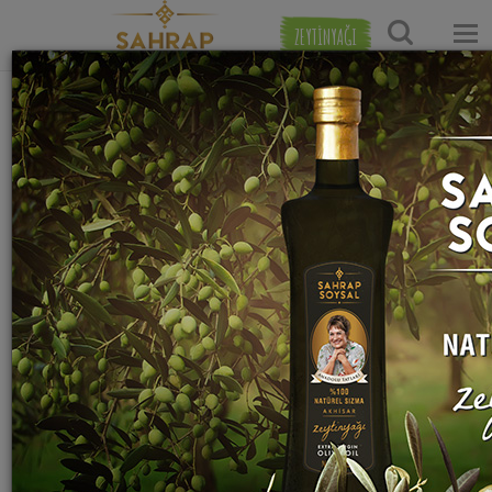
ZEYTİNYAĞI
Ana Sayfa
Salata Tarifleri