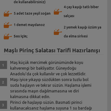
de kullanabilirsiniz)
4 çay kaşığı tatlı biber
5 adet taze yeşil soğan
salçası
1 demet maydanoz
2 yemek kaşığı üzüm ya
Sos için;
da elma sirkesi
Maşlı Pirinç Salatası Tarifi Hazırlanışı
Maş küçük mercimek görünümünde koyu
kahverengi bir bakliyattır. Güneydoğu
Anadolu’da çok kullanılır ve çok lezzetlidir.
Maşı iyice yıkayıp süzdükten sonra tuzlu bol
suda haşlayın ve tekrar süzün. Haşlama işlemi
sırasında maşın dağılmamasına ve diri
kalmasına dikkat edin.
Pirinci de haşlayıp süzün. Basmati pirinci
kullanacaksanız haşlama suyuna 1 su bardağı