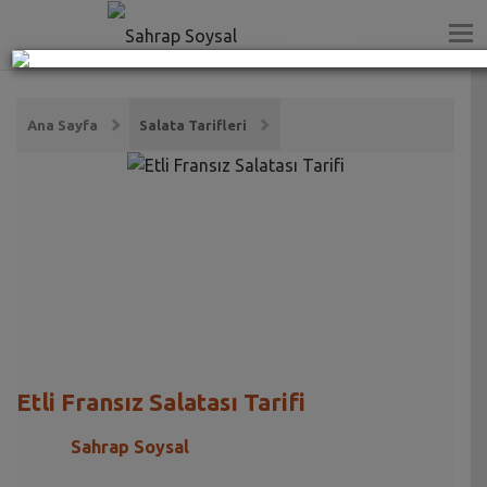
ZEYTİNYAĞI
Ana Sayfa
Salata Tarifleri
Etli Fransız Salatası Tarifi
Sahrap Soysal