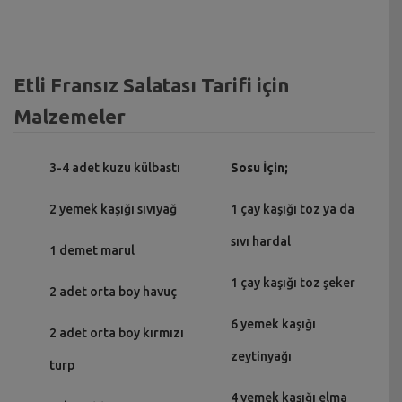
Etli Fransız Salatası Tarifi için
Malzemeler
3-4 adet kuzu külbastı
Sosu İçin;
2 yemek kaşığı sıvıyağ
1 çay kaşığı toz ya da
sıvı hardal
1 demet marul
1 çay kaşığı toz şeker
2 adet orta boy havuç
6 yemek kaşığı
2 adet orta boy kırmızı
zeytinyağı
turp
4 yemek kaşığı elma