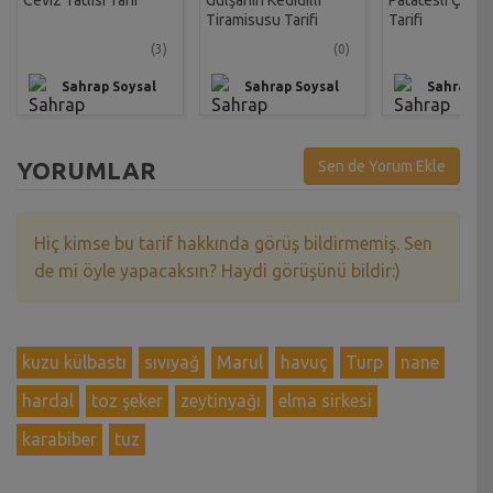
Ceviz Tatlısı Tarif
Gülşahın Kedidilli
Patatesli Çıtır 
Tiramisusu Tarifi
Tarifi
(3)
(0)
Sahrap Soysal
Sahrap Soysal
Sahrap So
YORUMLAR
Sen de Yorum Ekle
Hiç kimse bu tarif hakkında görüş bildirmemiş. Sen
de mi öyle yapacaksın? Haydi görüşünü bildir:)
kuzu külbastı
sıvıyağ
Marul
havuç
Turp
nane
hardal
toz şeker
zeytinyağı
elma sirkesi
karabiber
tuz