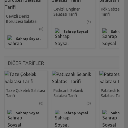
Cevizli Enginar
Kök Sebze Sala
Salatası Tarifi
Tarifi
Cevizli Deniz
Börülcesi Salatası
(3)
Tarifi
(0)
Sahrap Soysal
Sahrap So
Sahrap Soysal
DİĞER TARİFLER
Taze Çökelek Salatası
Patlıcanlı Selanik
Patatesli Ispan
Tarifi
Salatası Tarifi
Salatası Tarifi
(0)
(0)
Sahrap Soysal
Sahrap Soysal
Sahrap So