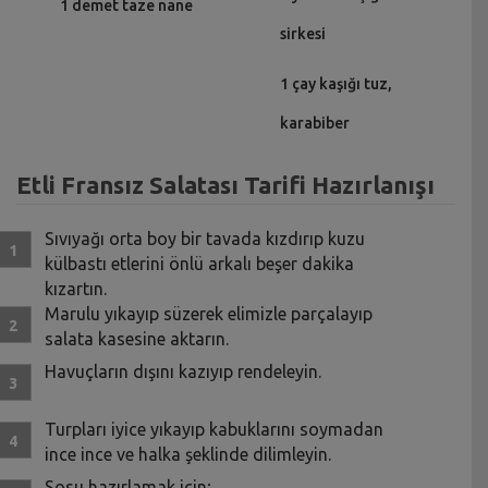
1 demet taze nane
sirkesi
1 çay kaşığı tuz,
karabiber
Etli Fransız Salatası Tarifi Hazırlanışı
Sıvıyağı orta boy bir tavada kızdırıp kuzu
külbastı etlerini önlü arkalı beşer dakika
kızartın.
Marulu yıkayıp süzerek elimizle parçalayıp
salata kasesine aktarın.
Havuçların dışını kazıyıp rendeleyin.
Turpları iyice yıkayıp kabuklarını soymadan
ince ince ve halka şeklinde dilimleyin.
Sosu hazırlamak için;