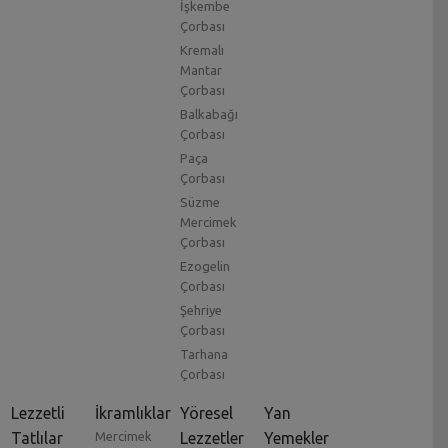
İşkembe
Çorbası
Kremalı
Mantar
Çorbası
Balkabağı
Çorbası
Paça
Çorbası
Süzme
Mercimek
Çorbası
Ezogelin
Çorbası
Şehriye
Çorbası
Tarhana
Çorbası
Lezzetli
İkramlıklar
Yöresel
Yan
Tatlılar
Mercimek
Lezzetler
Yemekler