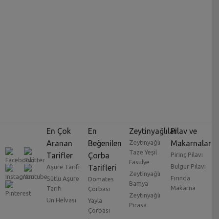
En Çok
En
Zeytinyağlılar
Pilav ve
Aranan
Beğenilen
Zeytinyağlı
Makarnalar
Taze Yeşil
Tarifler
Çorba
Pirinç Pilavı
Fasulye
Bulgur Pilavı
Aşure Tarifi
Tarifleri
Zeytinyağlı
Fırında
Sütlü Aşure
Domates
Bamya
Makarna
Tarifi
Çorbası
Zeytinyağlı
Un Helvası
Yayla
Pırasa
Çorbası