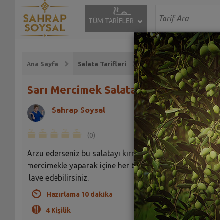
TÜM TARİFLER
Ana Sayfa
Salata Tarifleri
Sarı Mercimek Salatası Tarifi
Sahrap Soysal
(0)
Arzu ederseniz bu salatayı kırmızı ya da yeşil
mercimekle yaparak içine her tür salata malzemesi
ilave edebilirsiniz.
Hazırlama 10 dakika
4 Kişilik