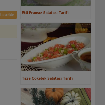
Etli Fransız Salatası Tarifi
ktası Ekle
Taze Çökelek Salatası Tarifi