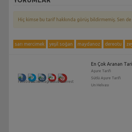
Hiç kimse bu tarif hakkında görüş bildirmemiş. Sen de
sarı mercimek
yeşil soğan
maydanoz
dereotu
ze
En Çok Aranan Tari
Aşure Tarifi
Sütlü Aşure Tarifi
Un Helvası