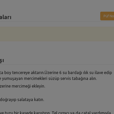
aları
Püf No
şı
a boy tencereye aktarın.Üzerine 6 su bardağı ılık su ilave edip
lde yumuşayan mercimekleri süzüp servis tabağına alın.
üzerine mercimeği ekleyin.
doğrayıp salataya katın.
e tuzu bir kasede karıştırın. Tel çırpıcı ya da çatal yardımıyla