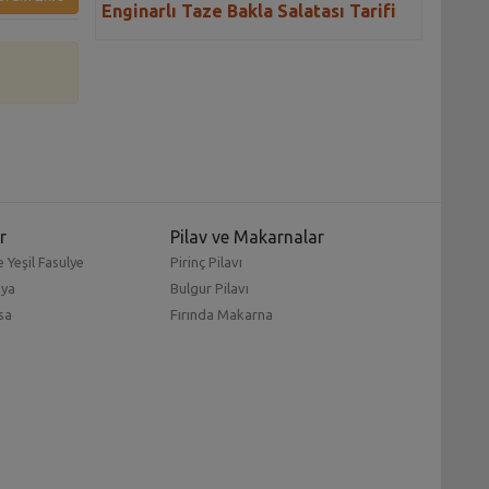
Enginarlı Taze Bakla Salatası Tarifi
r
Pilav ve Makarnalar
 Yeşil Fasulye
Pirinç Pilavı
mya
Bulgur Pilavı
sa
Fırında Makarna