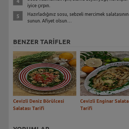
iyice çırpın.
Hazırladığınız sosu, sebzeli mercimek salatasının ü
sunun. Afiyet olsun…
BENZER TARİFLER
ası
Cevizli Deniz Börülcesi
Cevizli Enginar Salata
Salatası Tarifi
Tarifi
YORUMLAR