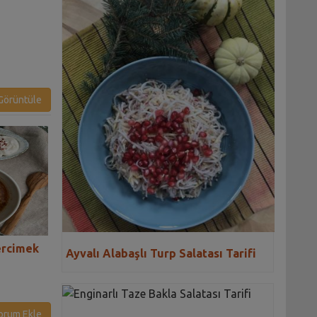
örüntüle
ercimek
Kök Sebze Salatası Tarifi
Karlahanalı Kinoa
Ayvalı Alabaşlı Turp Salatası Tarifi
Tarifi
orum Ekle