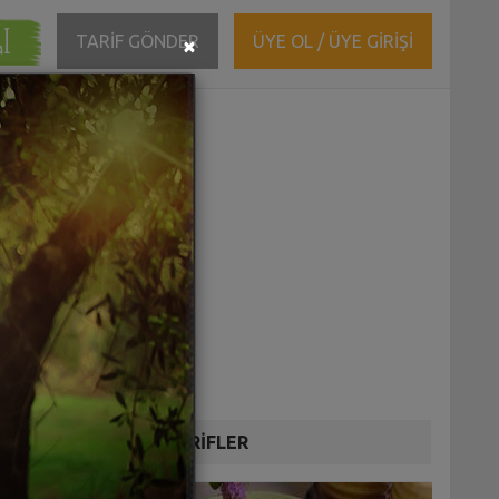
ĞI
Close
TARİF GÖNDER
ÜYE OL / ÜYE GİRİŞİ
×
DİĞER TARİFLER