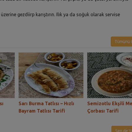
zerine gezdiirp karıştırın. Ilık ya da soğuk olarak servise
Tümünü G
sı
Sarı Burma Tatlısı – Hızlı
Semizotlu Ekşili M
Bayram Tatlısı Tarifi
Çorbası Tarifi
Sen de Y