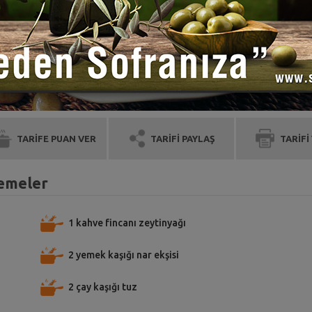
TARİFE PUAN VER
TARİFİ PAYLAŞ
TARİFİ
zemeler
1 kahve fincanı zeytinyağı
2 yemek kaşığı nar ekşisi
2 çay kaşığı tuz