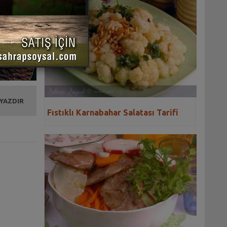
 YAZDIR
Fıstıklı Karnabahar Salatası Tarifi