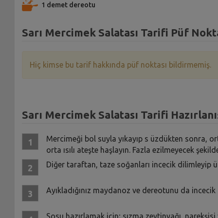
1 demet dereotu
Sarı Mercimek Salatası Tarifi Püf Nokt
Hiç kimse bu tarif hakkında püf noktası bildirmemiş.
Sarı Mercimek Salatası Tarifi Hazırlanı
Mercimeği bol suyla yıkayıp s üzdükten sonra, ort
orta ısılı ateşte haşlayın. Fazla ezilmeyecek şeki
Diğer taraftan, taze soğanları incecik dilimleyip 
Ayıkladığınız maydanoz ve dereotunu da incecik 
Sosu hazırlamak için; sızma zeytinyağı, narekşisi v