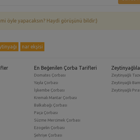
 mi öyle yapacaksın? Haydi görüşünü bildir:)
ytinyağı
nar ekşisi
fler
En Beğenilen Çorba Tarifleri
Zeytinyağlıla
Domates Çorbası
Zeytinyağlı Taze
Yayla Çorbası
Zeytinyağlı Ba
İşkembe Çorbası
Zeytinyağlı Pıra
Kremalı Mantar Çorbası
Balkabağı Çorbası
Paça Çorbası
Süzme Mercimek Çorbası
Ezogelin Çorbası
Şehriye Çorbası