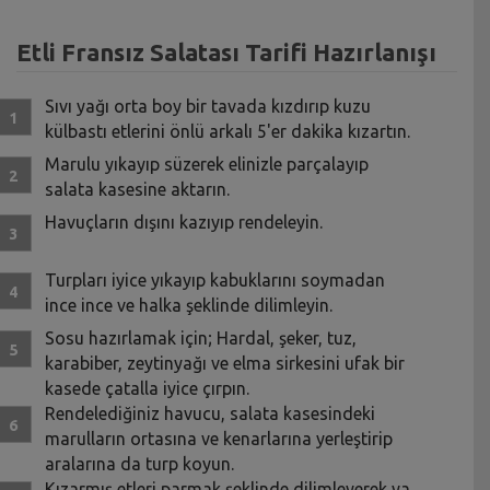
Etli Fransız Salatası Tarifi Hazırlanışı
Sıvı yağı orta boy bir tavada kızdırıp kuzu
külbastı etlerini önlü arkalı 5'er dakika kızartın.
Marulu yıkayıp süzerek elinizle parçalayıp
salata kasesine aktarın.
Havuçların dışını kazıyıp rendeleyin.
Turpları iyice yıkayıp kabuklarını soymadan
ince ince ve halka şeklinde dilimleyin.
Sosu hazırlamak için; Hardal, şeker, tuz,
karabiber, zeytinyağı ve elma sirkesini ufak bir
kasede çatalla iyice çırpın.
Rendelediğiniz havucu, salata kasesindeki
marulların ortasına ve kenarlarına yerleştirip
aralarına da turp koyun.
Kızarmış etleri parmak şeklinde dilimleyerek ya