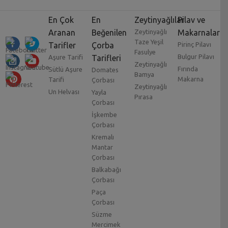
En Çok
En
Zeytinyağlılar
Pilav ve
Aranan
Beğenilen
Zeytinyağlı
Makarnalar
Taze Yeşil
Tarifler
Çorba
Pirinç Pilavı
Fasulye
Bulgur Pilavı
Aşure Tarifi
Tarifleri
Zeytinyağlı
Fırında
Sütlü Aşure
Domates
Bamya
Makarna
Tarifi
Çorbası
Zeytinyağlı
Un Helvası
Yayla
Pırasa
Çorbası
İşkembe
Çorbası
Kremalı
Mantar
Çorbası
Balkabağı
Çorbası
Paça
Çorbası
Süzme
Mercimek