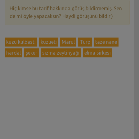
Hiç kimse bu tarif hakkında görüş bildirmemiş. Sen
de mi öyle yapacaksın? Haydi görüşünü bildir:)
kuzu külbastı
kuzueti
Marul
Turp
taze nane
hardal
şeker
sızma zeytinyağı
elma sirkesi