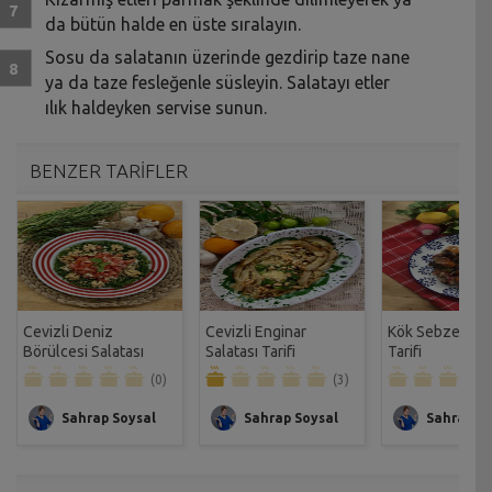
da bütün halde en üste sıralayın.
Sosu da salatanın üzerinde gezdirip taze nane
ya da taze fesleğenle süsleyin. Salatayı etler
ılık haldeyken servise sunun.
BENZER TARİFLER
Cevizli Deniz
Cevizli Enginar
Kök Sebze Sala
Börülcesi Salatası
Salatası Tarifi
Tarifi
Tarifi
(0)
(3)
Sahrap Soysal
Sahrap Soysal
Sahrap So