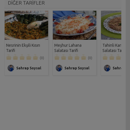
DİĞER TARİFLER
Nesrinin Ekşili Kısırı
Meşhur Lahana
Tahinli Karışık 
Tarifi
Salatası Tarifi
Salatası Tarifi
(0)
(0)
Sahrap Soysal
Sahrap Soysal
Sahrap So