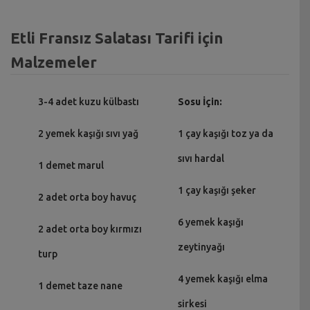
Etli Fransız Salatası Tarifi için
Malzemeler
3-4 adet kuzu külbastı
Sosu İçin:
2 yemek kaşığı sıvı yağ
1 çay kaşığı toz ya da
sıvı hardal
1 demet marul
1 çay kaşığı şeker
2 adet orta boy havuç
6 yemek kaşığı
2 adet orta boy kırmızı
zeytinyağı
turp
4 yemek kaşığı elma
1 demet taze nane
sirkesi