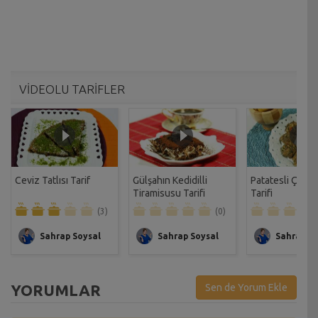
VİDEOLU TARİFLER
Ceviz Tatlısı Tarif
Gülşahın Kedidilli
Patatesli Çıtır 
Tiramisusu Tarifi
Tarifi
(3)
(0)
Sahrap Soysal
Sahrap Soysal
Sahrap So
YORUMLAR
Sen de Yorum Ekle