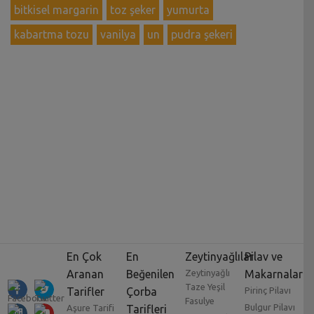
bitkisel margarin
toz şeker
yumurta
kabartma tozu
vanilya
un
pudra şekeri
En Çok
En
Zeytinyağlılar
Pilav ve
Aranan
Beğenilen
Zeytinyağlı
Makarnalar
Taze Yeşil
Tarifler
Çorba
Pirinç Pilavı
Fasulye
Bulgur Pilavı
Aşure Tarifi
Tarifleri