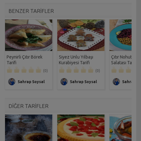
BENZER TARİFLER
Peynirli Çıtır Börek
Siyez Unlu Yılbaşı
Çıtır Nohutlu I
Tarifi
Kurabiyesi Tarifi
Salatası Tarifi
(0)
(0)
Sahrap Soysal
Sahrap Soysal
Sahrap So
DİĞER TARİFLER