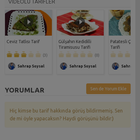
VİDEOLU TARİFLER
Ceviz Tatlısı Tarif
Gülşahın Kedidilli
Patatesli Çıtır 
Tiramisusu Tarifi
Tarifi
(3)
(0)
Sahrap Soysal
Sahrap Soysal
Sahrap So
YORUMLAR
Sen de Yorum Ekle
Hiç kimse bu tarif hakkında görüş bildirmemiş. Sen
de mi öyle yapacaksın? Haydi görüşünü bildir:)