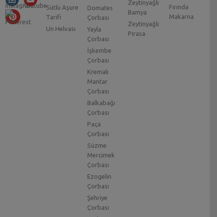
Zeytinyağlı
Fırında
Sütlü Aşure
Domates
Bamya
Makarna
Tarifi
Çorbası
Zeytinyağlı
Un Helvası
Yayla
Pırasa
Çorbası
İşkembe
Çorbası
Kremalı
Mantar
Çorbası
Balkabağı
Çorbası
Paça
Çorbası
Süzme
Mercimek
Çorbası
Ezogelin
Çorbası
Şehriye
Çorbası