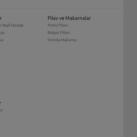
r
Pilav ve Makarnalar
 Yeşil Fasulye
Pirinç Pilavı
mya
Bulgur Pilavı
sa
Fırında Makarna
r
ri