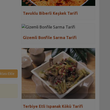
Tavuklu Biberli Keşkek Tarifi
Gizemli Bonfile Sarma Tarifi
ktası Ekle
Terbiye Etli Ispanak Kökü Tarifi