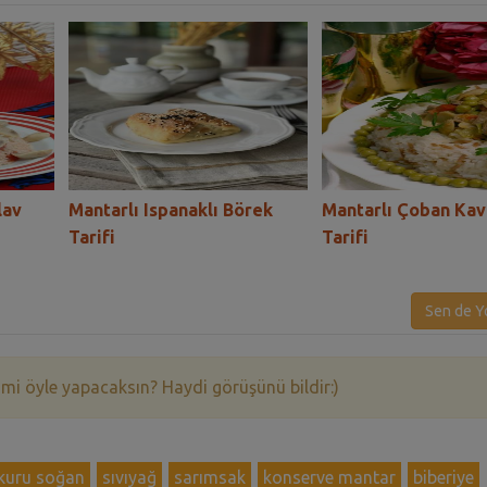
lav
Mantarlı Ispanaklı Börek
Mantarlı Çoban Ka
Tarifi
Tarifi
Sen de Y
 mi öyle yapacaksın? Haydi görüşünü bildir:)
kuru soğan
sıvıyağ
sarımsak
konserve mantar
biberiye