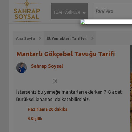
TÜM TARİFLER
Ana Sayfa
Et Yemekleri Tarifleri
Mantarlı Gökçebel Tavuğu Tarifi
Sahrap Soysal
(0)
İsterseniz bu yemeğe mantarları eklerken 7-8 adet
Bürüksel lahanası da katabilirsiniz.
Hazırlama 20 dakika
6 Kişilik