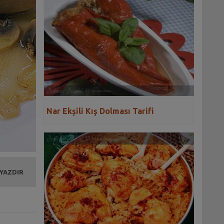
Nar Ekşili Kış Dolması Tarifi
 YAZDIR