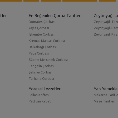
fler
En Beğenilen Çorba Tarifleri
Zeytinyağlıla
Domates Çorbası
Zeytinyağlı Taze
Yayla Çorbası
Zeytinyağlı Ba
İşkembe Çorbası
Zeytinyağlı Pıra
Kremalı Mantar Çorbası
Balkabağı Çorbası
Paça Çorbası
Süzme Mercimek Çorbası
Ezogelin Çorbası
Şehriye Çorbası
Tarhana Çorbası
Yöresel Lezzetler
Yan Yemekle
Fellah Köftesi
Makarna Tarifle
Patlıcan Kebabı
Meze Tarifleri