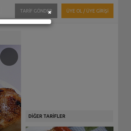
ĞI
Close
TARİF GÖNDER
ÜYE OL / ÜYE GİRİŞİ
×
DİĞER TARİFLER