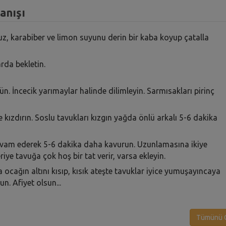
anışı
uz, karabiber ve limon suyunu derin bir kaba koyup çatalla
rda bekletin.
n. İncecik yarımaylar halinde dilimleyin. Sarmısakları pirinç
te kızdırın. Soslu tavukları kızgın yağda önlü arkalı 5-6 dakika
devam ederek 5-6 dakika daha kavurun. Uzunlamasına ikiye
iye tavuğa çok hoş bir tat verir, varsa ekleyin.
ocağın altını kısıp, kısık ateşte tavuklar iyice yumuşayıncaya
n. Afiyet olsun...
Tümünü G