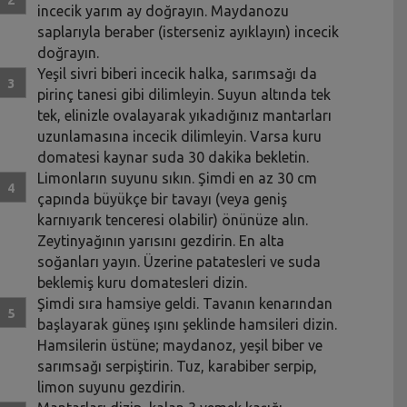
incecik yarım ay doğrayın. Maydanozu
saplarıyla beraber (isterseniz ayıklayın) incecik
doğrayın.
Yeşil sivri biberi incecik halka, sarımsağı da
pirinç tanesi gibi dilimleyin. Suyun altında tek
tek, elinizle ovalayarak yıkadığınız mantarları
uzunlamasına incecik dilimleyin. Varsa kuru
domatesi kaynar suda 30 dakika bekletin.
Limonların suyunu sıkın. Şimdi en az 30 cm
çapında büyükçe bir tavayı (veya geniş
karnıyarık tenceresi olabilir) önünüze alın.
Zeytinyağının yarısını gezdirin. En alta
soğanları yayın. Üzerine patatesleri ve suda
beklemiş kuru domatesleri dizin.
Şimdi sıra hamsiye geldi. Tavanın kenarından
başlayarak güneş ışını şeklinde hamsileri dizin.
Hamsilerin üstüne; maydanoz, yeşil biber ve
sarımsağı serpiştirin. Tuz, karabiber serpip,
limon suyunu gezdirin.