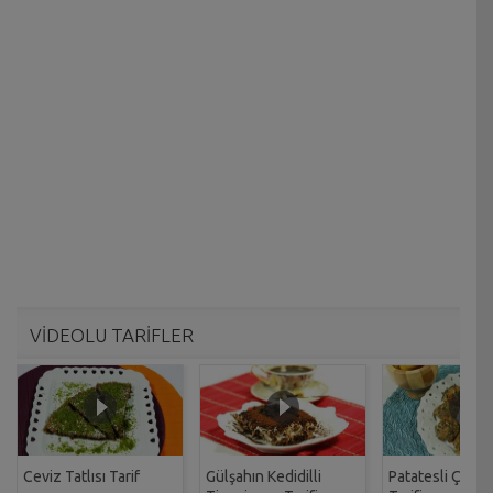
VİDEOLU TARİFLER
Ceviz Tatlısı Tarif
Gülşahın Kedidilli
Patatesli Çıtır 