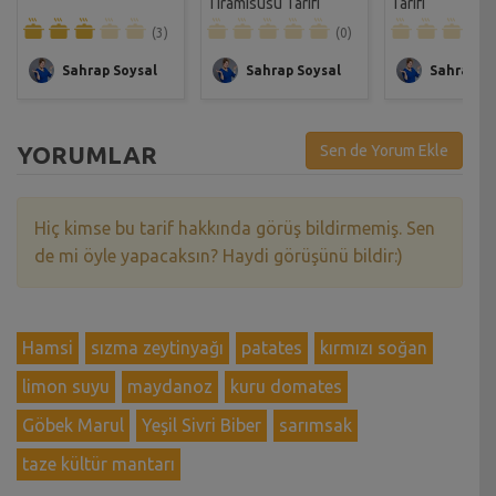
Tiramisusu Tarifi
Tarifi
(3)
(0)
Sahrap Soysal
Sahrap Soysal
Sahrap So
YORUMLAR
Sen de Yorum Ekle
Hiç kimse bu tarif hakkında görüş bildirmemiş. Sen
de mi öyle yapacaksın? Haydi görüşünü bildir:)
Hamsi
sızma zeytinyağı
patates
kırmızı soğan
limon suyu
maydanoz
kuru domates
Göbek Marul
Yeşil Sivri Biber
sarımsak
taze kültür mantarı