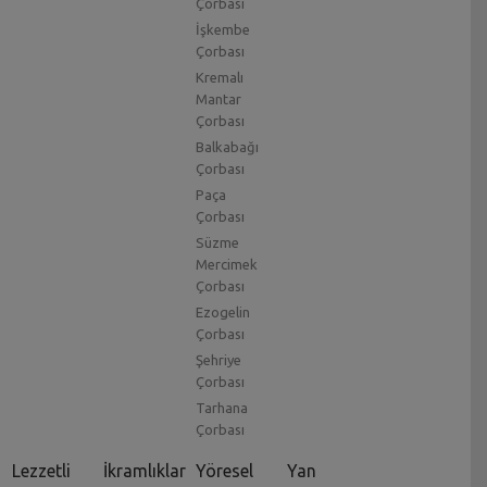
Çorbası
İşkembe
Çorbası
Kremalı
Mantar
Çorbası
Balkabağı
Çorbası
Paça
Çorbası
Süzme
Mercimek
Çorbası
Ezogelin
Çorbası
Şehriye
Çorbası
Tarhana
Çorbası
Lezzetli
İkramlıklar
Yöresel
Yan