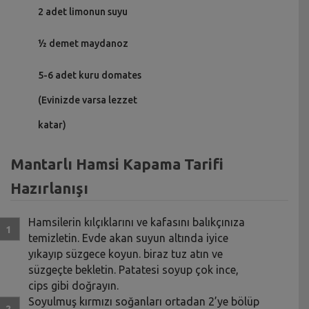
2 adet limonun suyu
½ demet maydanoz
5-6 adet kuru domates
(Evinizde varsa lezzet
katar)
Mantarlı Hamsi Kapama Tarifi
Hazırlanışı
Hamsilerin kılçıklarını ve kafasını balıkçınıza
temizletin. Evde akan suyun altında iyice
yıkayıp süzgece koyun. biraz tuz atın ve
süzgeçte bekletin. Patatesi soyup çok ince,
cips gibi doğrayın.
Soyulmuş kırmızı soğanları ortadan 2’ye bölüp