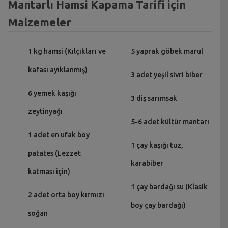
Mantarlı Hamsi Kapama Tarifi için
Malzemeler
1 kg hamsi (Kılçıkları ve
5 yaprak göbek marul
kafası ayıklanmış)
3 adet yeşil sivri biber
6 yemek kaşığı
3 diş sarımsak
zeytinyağı
5-6 adet kültür mantarı
1 adet en ufak boy
1 çay kaşığı tuz,
patates (Lezzet
karabiber
katması için)
1 çay bardağı su (Klasik
2 adet orta boy kırmızı
boy çay bardağı)
soğan