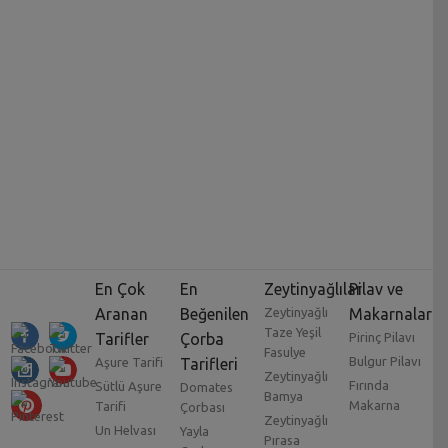
En Çok
En
Zeytinyağlılar
Pilav ve
Aranan
Beğenilen
Zeytinyağlı
Makarnalar
Taze Yeşil
Tarifler
Çorba
Pirinç Pilavı
Fasulye
Bulgur Pilavı
Aşure Tarifi
Tarifleri
Zeytinyağlı
Fırında
Sütlü Aşure
Domates
Bamya
Makarna
Tarifi
Çorbası
Zeytinyağlı
Un Helvası
Yayla
Pırasa