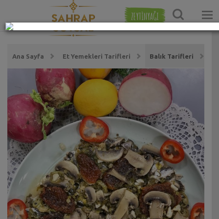
ZEYTİNYAĞI
Ana Sayfa
Et Yemekleri Tarifleri
Balık Tarifleri