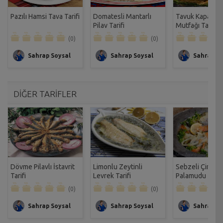
Pazılı Hamsi Tava Tarifi
Domatesli Mantarlı
Tavuk Kapama-
Pilav Tarifi
Mutfağı Tarifi
(0)
(0)
Sahrap Soysal
Sahrap Soysal
Sahrap So
DİĞER TARİFLER
Dövme Pilavlı İstavrit
Limonlu Zeytinli
Sebzeli Çinge
Tarifi
Levrek Tarifi
Palamudu Tarifi
(0)
(0)
Sahrap Soysal
Sahrap Soysal
Sahrap So